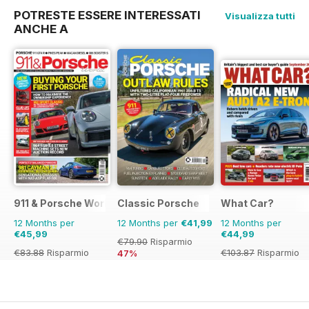
POTRESTE ESSERE INTERESSATI
Visualizza tutti
ANCHE A
911 & Porsche World
Classic Porsche
What Car?
12 Months per
12 Months per
€41,99
12 Months per
€45,99
€44,99
€79.90
Risparmio
€83.88
Risparmio
€103.87
Risparmio
47%
45%
57%