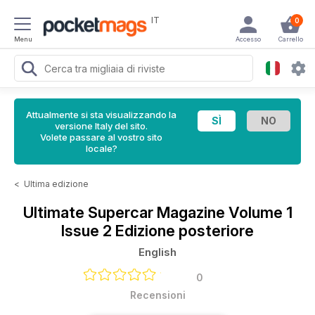
IT
0
Menu
Accesso
Carrello
Attualmente si sta visualizzando la
versione Italy del sito.
Volete passare al vostro sito
locale?
<
Ultima edizione
Ultimate Supercar Magazine
Volume 1
Issue 2 Edizione posteriore
English
0
Recensioni