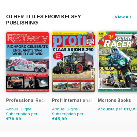
OTHER TITLES FROM KELSEY
View All
PUBLISHING
Professional Recovery Magazine
Profi International
Mortons Books
Annual Digital
Annual Digital
Acquista per
€11,99
Subscription per
Subscription per
€79,99
€45,99
€107.82
Risparmio
€77.87
Risparmio
41%
26%