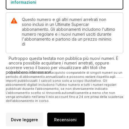
informazioni
Questo numero e gli altri numeri arretrati non
sono inclusi in un Ultimate Supercar
abbonamento. Gli abbonamenti includono l'ultimo
numero regolare e i nuovi numeri usciti durante
l'abbonamento e partono da un prezzo minimo
di
Purtroppo questa testata non pubblica più nuovi numeri. È
ancora possibile acquistare i numeri arretrati, oppure
scorrere verso il basso per visualizzare altri titoli che
potrebbero interessarvi.
I risparmi sono calcolati sull'acquisto comparabile di singoli numeri su un
periodo di abbonamento annualizzato e possono variare rispetto agli
importi pubblicizzati. I calcoli sono solo a scopo illustrativo. Gli
abbonamenti digitali includono l'ultimo numero e tutti i numeri regolari
pubblicati durante l'abbonamento, se non diversamente indicato.
L'abbonamento scelto si rinnoverà automaticamente a meno che non
venga annullato nell'area Il mio account fino a 24 ore prima della scadenza
dell'abbonamento in corso.
Dove leggere
Recensioni