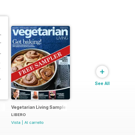
+
See All
Vegetarian Living Sampler
LIBERO
Vista
|
Al carrello