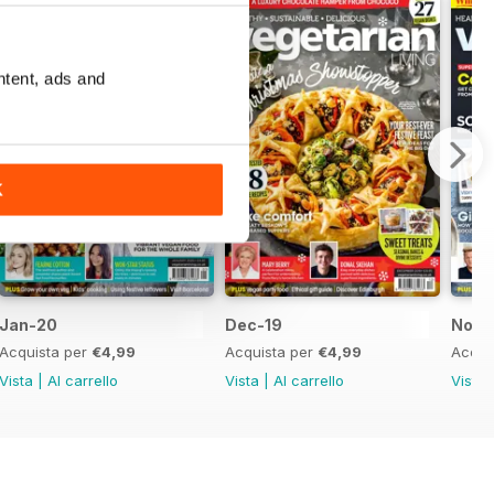
ntent, ads and
K
Jan-20
Dec-19
Nov-
Acquista per
€4,99
Acquista per
€4,99
Acqui
Vista
|
Al carrello
Vista
|
Al carrello
Vista