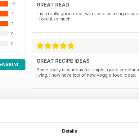
12
GREAT READ
It is a really good read, with some amazing recipes
3
I liked it so much.
2
0
0
GREAT RECIPE IDEAS
ENSIONI
Some really nice ideas for simple, quick vegetar
living. I now have lots of new veggie food ideas.
Details