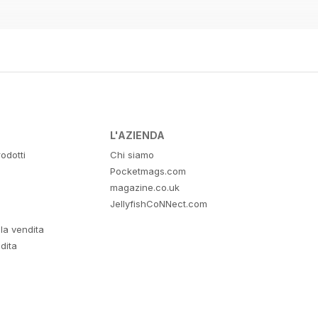
L'AZIENDA
odotti
Chi siamo
Pocketmags.com
magazine.co.uk
JellyfishCoNNect.com
lla vendita
dita