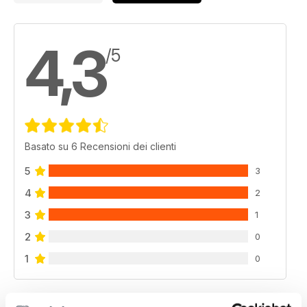
4,3
/5
Basato su 6 Recensioni dei clienti
5
3
4
2
3
1
2
0
1
0
VISUALIZZA LE RECENSIONI