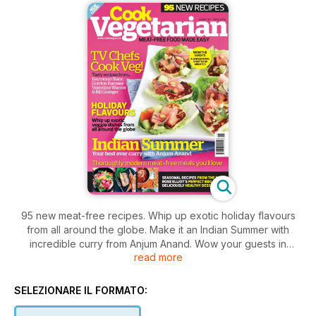
95 new meat-free recipes. Whip up exotic holiday flavours
from all around the globe. Make it an Indian Summer with
incredible curry from Anjum Anand. Wow your guests in
read more
minutes with easy to make sensational starters. TV chefs
cook veg, with tasty recipes from Raymond Blanc, Gordon
Ramsay, Valentine Warner & Bill Granger. Plus, seasonal
SELEZIONARE IL FORMATO:
recipes from the plot, deliciously healthy desserts, and Rose
Elliot's perfect BBQ.