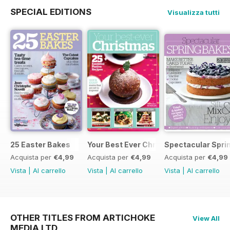
SPECIAL EDITIONS
Visualizza tutti
25 Easter Bakes
Your Best Ever Christmas
Spectacular Spri
Acquista per
€4,99
Acquista per
€4,99
Acquista per
€4,99
Vista
|
Al carrello
Vista
|
Al carrello
Vista
|
Al carrello
OTHER TITLES FROM ARTICHOKE
View All
MEDIA LTD