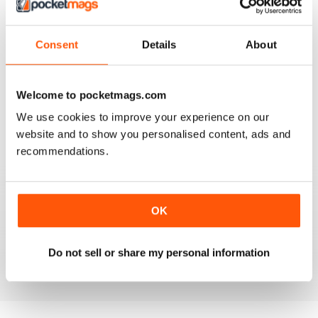
Consent
Details
About
HIGHLY ENTERTAINING
Welcome to pocketmags.com
Very interesting for vegetarians and their friends
We use cookies to improve your experience on our
Recensito 08 luglio 2019
website and to show you personalised content, ads and
recommendations.
HIGHLY APPETISING
OK
Good read for everyone and in particular those on a
vegetarian diet
Do not sell or share my personal information
Recensito 27 giugno 2019