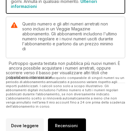
giorni. Annulla in qualsiasi momento.
Ulteriori
informazioni
Questo numero e gli altri numeri arretrati non
sono inclusi in un Veggie Magazine
abbonamento. Gli abbonamenti includono l'ultimo
numero regolare e i nuovi numeri usciti durante
l'abbonamento e partono da un prezzo minimo
di
Purtroppo questa testata non pubblica più nuovi numeri. È
ancora possibile acquistare i numeri arretrati, oppure
scorrere verso il basso per visualizzare altri titoli che
potrebbero interessarvi.
I risparmi sono calcolati sull'acquisto comparabile di singoli numeri su un
periodo di abbonamento annualizzato e possono variare rispetto agli
importi pubblicizzati. I calcoli sono solo a scopo illustrativo. Gli
abbonamenti digitali includono l'ultimo numero e tutti i numeri regolari
pubblicati durante l'abbonamento, se non diversamente indicato.
L'abbonamento scelto si rinnoverà automaticamente a meno che non
venga annullato nell'area Il mio account fino a 24 ore prima della scadenza
dell'abbonamento in corso.
Dove leggere
Recensioni