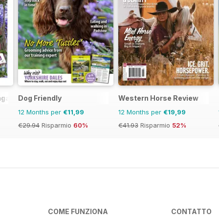
agazine
Dog Friendly
Western Horse Review
12 Months per
€11,99
12 Months per
€19,99
€29.94
Risparmio
60%
€41.93
Risparmio
52%
COME FUNZIONA
CONTATTO