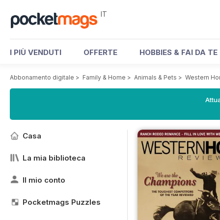
IT
I PIÙ VENDUTI
OFFERTE
HOBBIES & FAI DA TE
Abbonamento digitale
>
Family & Home
>
Animals & Pets
>
Western Ho
Attua
Casa
La mia biblioteca
Il mio conto
Pocketmags Puzzles