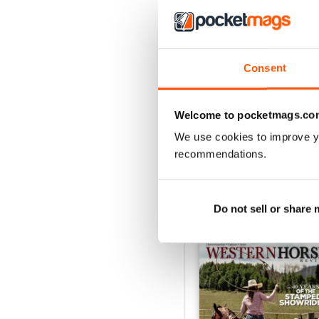
4
3
2
Consent
1
Welcome to pocketmags.co
VISUALIZZA LE REC
We use cookies to improve y
recommendations.
EDIZIONI INDIETRO
Do not sell or share