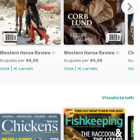
Western Horse Review Summer 2024
Western Horse Review Spring 20
Chri
Acquista per
€4,99
Acquista per
€5,99
Acqui
Vista
|
Al carrello
Vista
|
Al carrello
Vista
Visualizza tutti