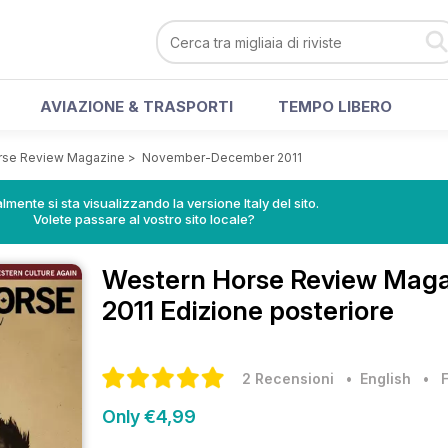
AVIAZIONE & TRASPORTI
TEMPO LIBERO
rse Review Magazine
>
November-December 2011
lmente si sta visualizzando la versione Italy del sito.
Volete passare al vostro sito locale?
Western Horse Review Mag
2011 Edizione posteriore
2 Recensioni
• English
•
Only €4,99