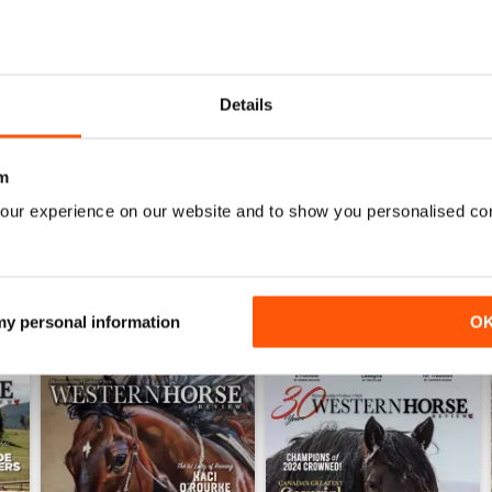
0
0
0
Details
0
m
ENSIONI
our experience on our website and to show you personalised co
 my personal information
O