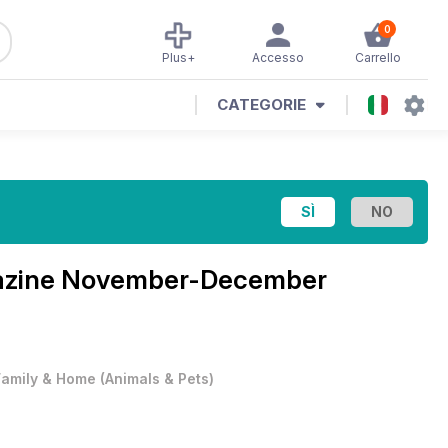
0
Plus+
Accesso
Carrello
CATEGORIE
azine
November-December
Family & Home
(
Animals & Pets
)