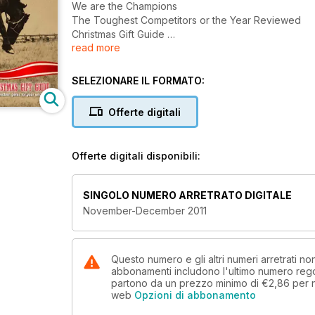
We are the Champions
The Toughest Competitors or the Year Reviewed
Christmas Gift Guide
read more
Best estern gems for your with list.
SELEZIONARE IL FORMATO:
Offerte digitali
Offerte digitali disponibili:
SINGOLO NUMERO ARRETRATO DIGITALE
November-December 2011
Questo numero e gli altri numeri arretrati 
abbonamenti includono l'ultimo numero rego
partono da un prezzo minimo di
€2,86
per 
web
Opzioni di abbonamento