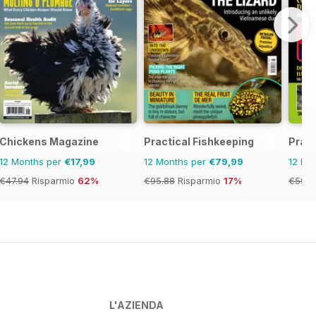
Chickens Magazine
Practical Fishkeeping
Pract
12 Months per
€17,99
12 Months per
€79,99
12 Mo
€47.94
Risparmio
62%
€95.88
Risparmio
17%
€59.8
L'AZIENDA