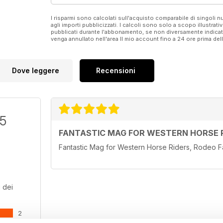
I risparmi sono calcolati sull'acquisto comparabile di singoli
agli importi pubblicizzati. I calcoli sono solo a scopo illustrati
pubblicati durante l'abbonamento, se non diversamente indic
venga annullato nell'area Il mio account fino a 24 ore prima d
Dove leggere
Recensioni
/5
FANTASTIC MAG FOR WESTERN HORSE 
Fantastic Mag for Western Horse Riders, Rodeo
 dei
2