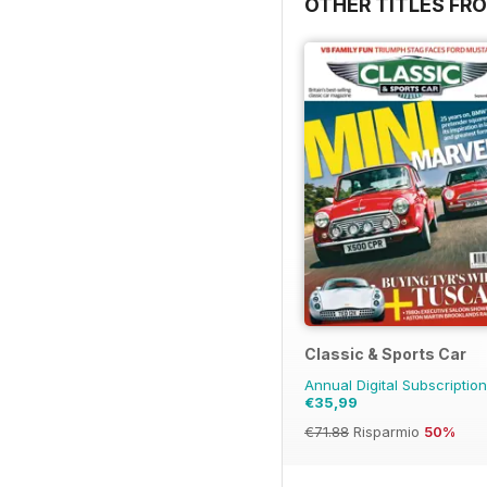
OTHER TITLES F
Classic & Sports Car
Annual Digital Subscriptio
€35,99
€71.88
Risparmio
50%