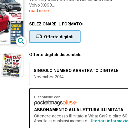
Volvo XC90
read more
Jaguar XE
Mini 5dr
Land Rover Discovery Sport
SELEZIONARE IL FORMATO:
Offerte digitali
Offerte digitali disponibili:
SINGOLO NUMERO ARRETRATO DIGITALE
November 2014
Disponibile con
ABBONAMENTO ALLA LETTURA ILLIMITATA
Ottenere
accesso illimitato
a What Car? e oltre 600 
Annulla in qualsiasi momento.
Ulteriori informazi