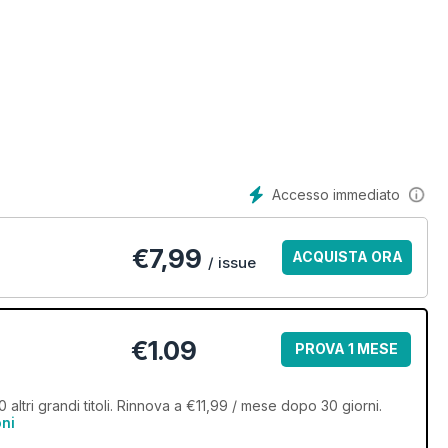
Accesso immediato
€
7,99
ACQUISTA ORA
/ issue
€1.09
PROVA 1 MESE
altri grandi titoli. Rinnova a €11,99 / mese dopo 30 giorni.
oni