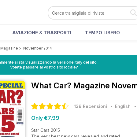
AVIAZIONE & TRASPORTI
TEMPO LIBERO
 Magazine
>
November 2014
lmente si sta visualizzando la versione Italy del sito.
Volete passare al vostro sito locale?
What Car? Magazine
Novemb
139 Recensioni
• English
Only €7,99
Star Cars 2015
The very best new cars revealed and rated