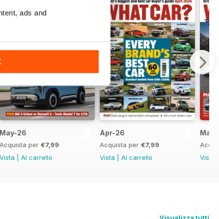
ntent, ads and
K
May-26
Apr-26
Mar-
Acquista per
€7,99
Acquista per
€7,99
Acqui
Vista
|
Al carrello
Vista
|
Al carrello
Vista
Visualizza tutti