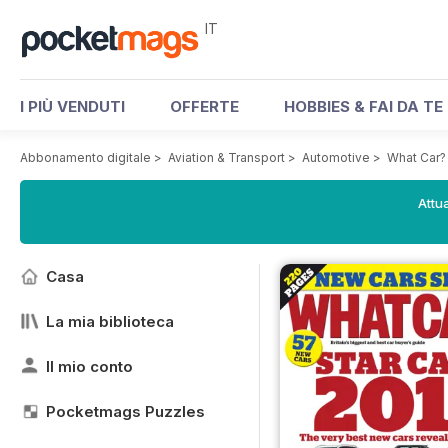
IT
I PIÙ VENDUTI
OFFERTE
HOBBIES & FAI DA TE
Abbonamento digitale
>
Aviation & Transport
>
Automotive
>
What Car?
Attua
Casa
La mia biblioteca
Il mio conto
Pocketmags Puzzles