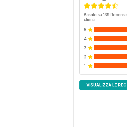
Basato su 139 Recensio
clienti
5
4
3
2
1
VISUALIZZA LE REC