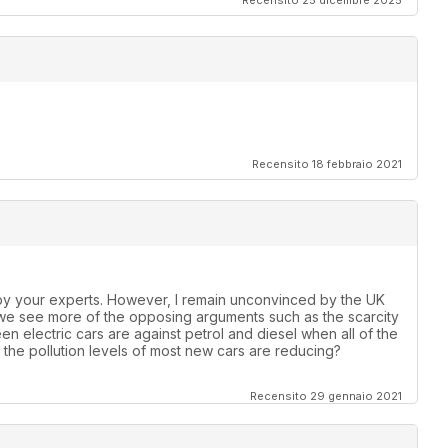
Recensito 25 dicembre 2025
Recensito 18 febbraio 2021
by your experts. However, I remain unconvinced by the UK
 we see more of the opposing arguments such as the scarcity
een electric cars are against petrol and diesel when all of the
the pollution levels of most new cars are reducing?
Recensito 29 gennaio 2021