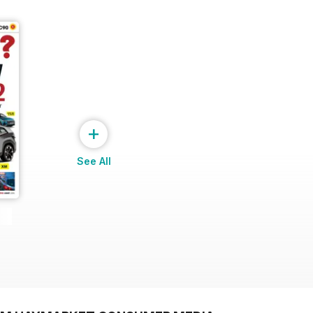
+
See All