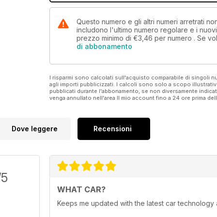
Questo numero e gli altri numeri arretrati 
includono l'ultimo numero regolare e i nuov
prezzo minimo di
€3,46
per numero . Se vol
di abbonamento
I risparmi sono calcolati sull'acquisto comparabile di singoli
agli importi pubblicizzati. I calcoli sono solo a scopo illustrati
pubblicati durante l'abbonamento, se non diversamente indic
venga annullato nell'area Il mio account fino a 24 ore prima d
Dove leggere
Recensioni
/5
WHAT CAR?
Keeps me updated with the latest car technology