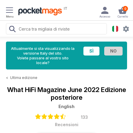
IT
0
Menu
Accesso
Carrello
Attualmente si sta visualizzando la
versione Italy del sito.
Volete passare al vostro sito
locale?
<
Ultima edizione
What HiFi Magazine
June 2022 Edizione
posteriore
English
133
Recensioni