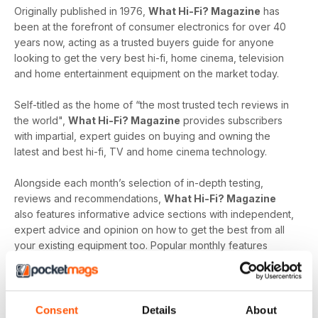
Originally published in 1976,
What Hi-Fi? Magazine
has
been at the forefront of consumer electronics for over 40
years now, acting as a trusted buyers guide for anyone
looking to get the very best hi-fi, home cinema, television
and home entertainment equipment on the market today.
Self-titled as the home of “the most trusted tech reviews in
the world",
What Hi-Fi? Magazine
provides subscribers
with impartial, expert guides on buying and owning the
latest and best hi-fi, TV and home cinema technology.
Alongside each month’s selection of in-depth testing,
reviews and recommendations,
What Hi-Fi? Magazine
also features informative advice sections with independent,
expert advice and opinion on how to get the best from all
your existing equipment too. Popular monthly features
include ‘First Tests’ - exclusive hands-on reviews of the
newest tech and ‘Temptations’, the top of the range kit on
the
What Hi-Fi?
team’s radar.
Consent
Details
About