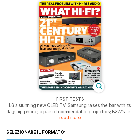
FIRST TESTS
LG’s stunning new OLED TV; Samsung raises the bar with its
flagship phone; a pair of commendable projectors; B&W’s first
read more
Dolby Atmos soundbar and more.
INSIDER ROB WATTS
SELEZIONARE IL FORMATO:
Chord Electronics’ digital design consultant reveals the