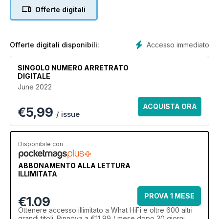
secrets behind the tech that has redefined the brand’s DACs
Offerte digitali
Accesso immediato
Offerte digitali disponibili:
SINGOLO NUMERO ARRETRATO
DIGITALE
June 2022
ACQUISTA ORA
€
5,99
/ issue
Disponibile con
ABBONAMENTO ALLA LETTURA
ILLIMITATA
PROVA 1 MESE
€1.09
Ottenere
accesso illimitato
a What HiFi e oltre 600 altri
grandi titoli. Rinnova a €11,99 / mese dopo 30 giorni.