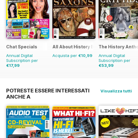
Chat Specials
All About History Book of Anglo Saxon
The History Anth
Annual Digital
Acquista per
€10,99
Annual Digital
Subscription per
Subscription per
€17,99
€53,99
€32.37
Risparmio
€95.88
Risparmio
44%
44%
POTRESTE ESSERE INTERESSATI
Visualizza tutti
ANCHE A