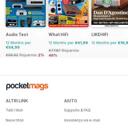
Audio Test
What HiFi
LIKEHIFI
12 Months per
12 Months per
€41,99
12 Months per
€19,
€54,99
€77.87
Risparmio
€55.92
Risparmio
2%
46%
ALTRI LINK
AIUTO
Tutti i titoli
Supporto & FAQ
Nuovi titoli
Assistenza via e-mail