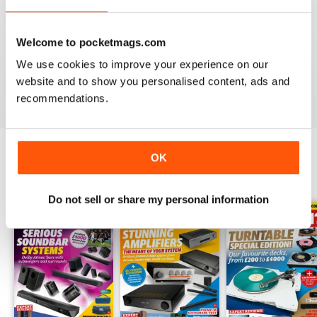
Keep yourself up-to-date with the latest reviews and
articles on everything hi-fi, home cinema, television and
home entertainment with a monthly digital version of
What
Welcome to pocketmags.com
Hi-Fi?
- download the latest magazine to your device and
We use cookies to improve your experience on our
enjoy immediately today!
website and to show you personalised content, ads and
recommendations.
OK
EDIZIONI INDIETRO
Visualizza tutti
Do not sell or share my personal information