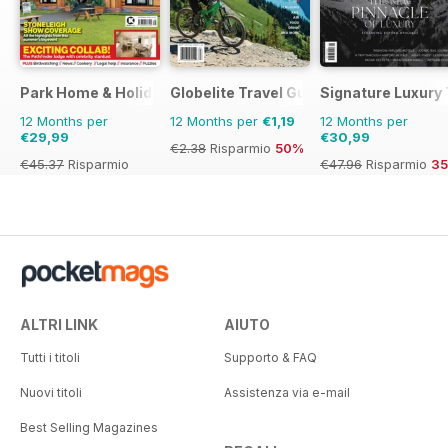
Park Home & Holiday Living
Globelite Travel Guides
Signature Luxury 
12 Months per
12 Months per
€1,19
12 Months per
€29,99
€30,99
€2.38
Risparmio
50%
€45.37
Risparmio
€47.96
Risparmio
3
34%
ALTRI LINK
AIUTO
Tutti i titoli
Supporto & FAQ
Nuovi titoli
Assistenza via e-mail
Best Selling Magazines