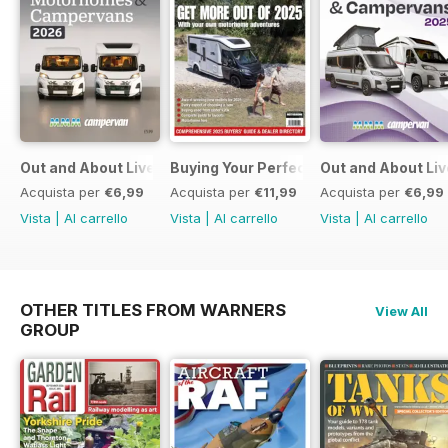
Out and About Live Essential Guide to Motorhomes and C
Buying Your Perfect Motorhome
Out and About Li
Acquista per
€6,99
Acquista per
€11,99
Acquista per
€6,99
Vista
|
Al carrello
Vista
|
Al carrello
Vista
|
Al carrello
OTHER TITLES FROM WARNERS
View All
GROUP