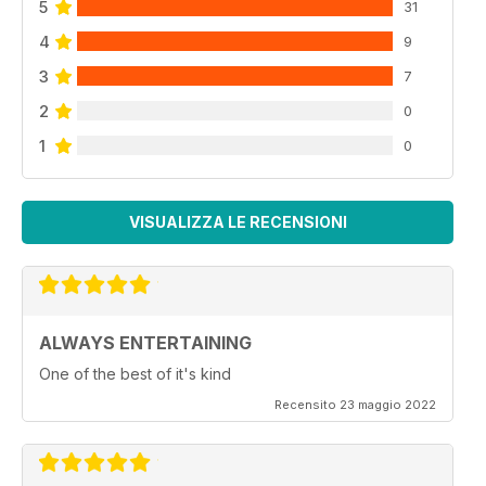
5
31
4
9
3
7
2
0
1
0
VISUALIZZA LE RECENSIONI
ALWAYS ENTERTAINING
One of the best of it's kind
Recensito 23 maggio 2022