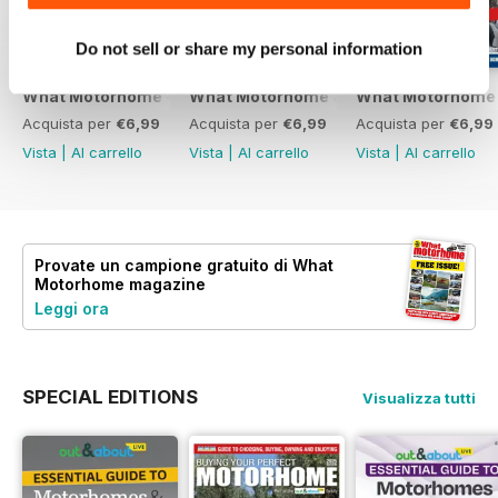
Do not sell or share my personal information
What Motorhome - Summer 2026
What Motorhome July 2026
What Motorhome 
Acquista per
€6,99
Acquista per
€6,99
Acquista per
€6,99
Vista
|
Al carrello
Vista
|
Al carrello
Vista
|
Al carrello
Provate un
campione gratuito
di What
Motorhome magazine
Leggi ora
SPECIAL EDITIONS
Visualizza tutti