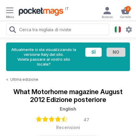
IT
0
Menu
Accesso
Carrello
Attualmente si sta visualizzando la
versione Italy del sito.
Volete passare al vostro sito
locale?
<
Ultima edizione
What Motorhome magazine
August
2012 Edizione posteriore
English
47
Recensioni