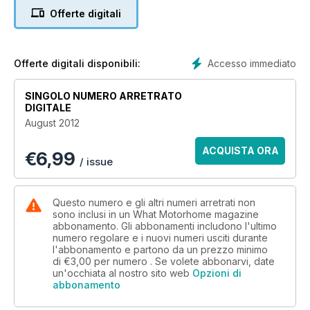
If you’re a VW camper fan we test two new affordable
Offerte digitali
conversions – Danbury’s £27k Dynamic and VW’s own back-
to-basics £35k California Beach. Both offer a lower cost entry
to the campervan market, but in very different ways.
Accesso immediato
Offerte digitali disponibili:
And continuing our value-for-money theme, we have an
exclusive test of a very high spec Bürstner low-profile – on
SINGOLO NUMERO ARRETRATO
offer in limited numbers at a highly competitive £49,995.
DIGITALE
August 2012
ACQUISTA ORA
€
6,99
/ issue
Questo numero e gli altri numeri arretrati non
sono inclusi in un What Motorhome magazine
abbonamento. Gli abbonamenti includono l'ultimo
numero regolare e i nuovi numeri usciti durante
l'abbonamento e partono da un prezzo minimo
di
€3,00
per numero . Se volete abbonarvi, date
un'occhiata al nostro sito web
Opzioni di
abbonamento