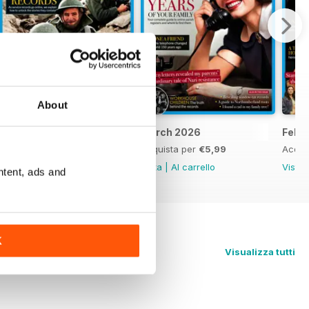
About
April 2026
March 2026
Febr
Acquista per
€5,99
Acquista per
€5,99
Acqui
Vista
|
Al carrello
Vista
|
Al carrello
Vista
ntent, ads and
K
Visualizza tutti