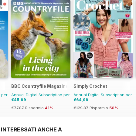
BBC Countryfile Magazine
Simply Crochet
n per
Annual Digital Subscription per
Annual Digital Subscription per
€45,99
€64,99
€77.87
Risparmio
41%
€129.87
Risparmio
50%
 INTERESSATI ANCHE A