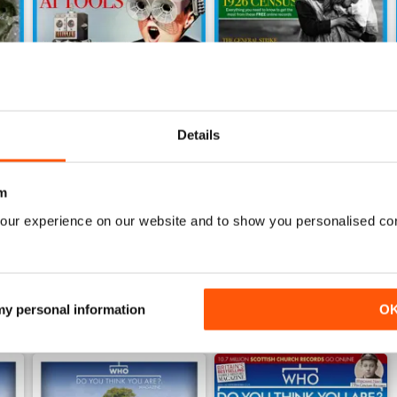
Details
June 2026
May 2026
Acquista per
€6,99
Acquista per
€5,99
m
Vista
|
Al carrello
Vista
|
Al carrello
our experience on our website and to show you personalised co
 my personal information
O