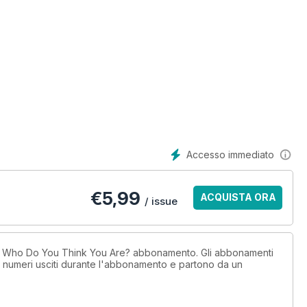
Accesso immediato
€
5,99
ACQUISTA ORA
/ issue
un Who Do You Think You Are? abbonamento. Gli abbonamenti
i numeri usciti durante l'abbonamento e partono da un