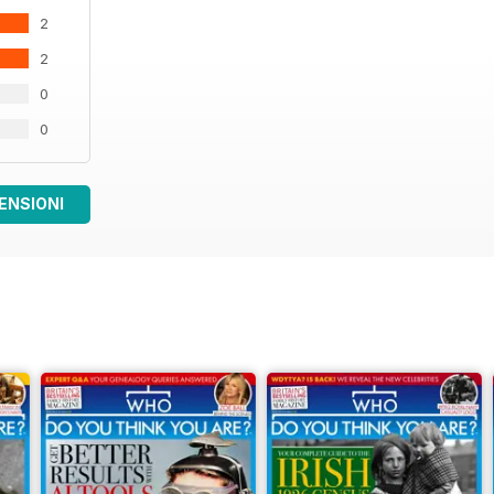
2
2
0
0
ENSIONI