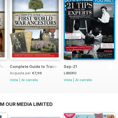
Family History
Complete Guide to Tracing Your WWI Ancestors
Sep-21
Acquista per
€7,99
LIBERO
Vista
|
Al carrello
Vista
|
Al carrello
OM OUR MEDIA LIMITED