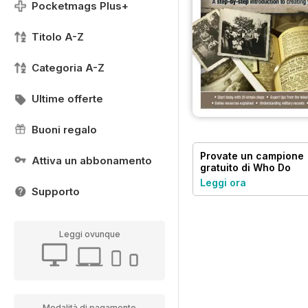
Pocketmags Plus+
Titolo A-Z
Categoria A-Z
Ultime offerte
Buoni regalo
Provate un
campione
Attiva un abbonamento
gratuito
di Who Do
You Think You Are?
Leggi ora
Supporto
Leggi ovunque
Modalità di pagamento