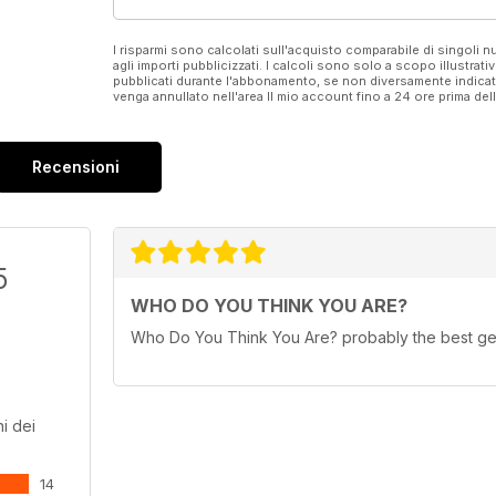
I risparmi sono calcolati sull'acquisto comparabile di singoli
agli importi pubblicizzati. I calcoli sono solo a scopo illustrati
pubblicati durante l'abbonamento, se non diversamente indic
venga annullato nell'area Il mio account fino a 24 ore prima d
Recensioni
5
WHO DO YOU THINK YOU ARE?
Who Do You Think You Are? probably the best ge
i dei
14