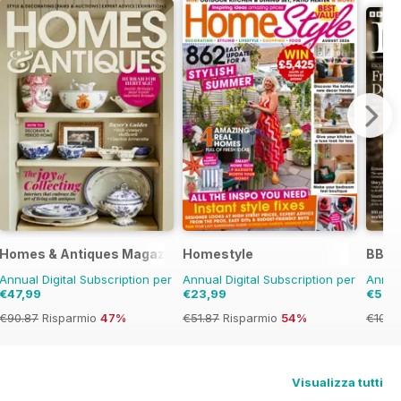
Homes & Antiques Magazine
Homestyle
BBC 
Annual Digital Subscription per
Annual Digital Subscription per
Annual
€47,99
€23,99
€59,
€90.87
Risparmio
47%
€51.87
Risparmio
54%
€103.
Visualizza tutti