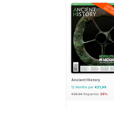
EXTR
20% OF
Ancient History
12 Months per
€21,99
€35.94
Risparmio
39%