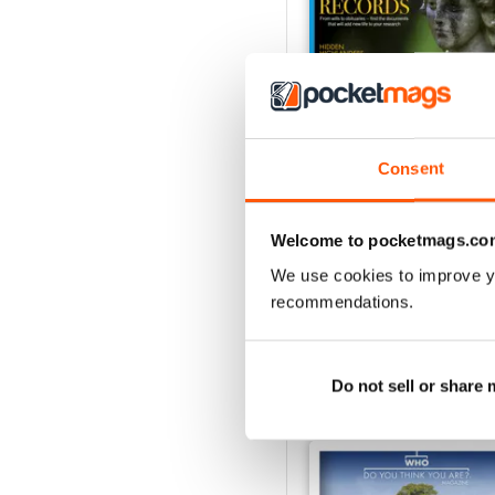
Consent
July 2026
Acquista per
€6,99
Welcome to pocketmags.co
Vista
|
Al carrello
We use cookies to improve y
recommendations.
Do not sell or share
SPECIAL EDITIONS