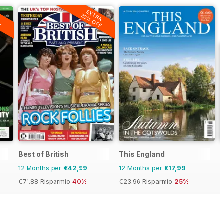
A
EXTRA
F
20% OFF
Best of British
This England
12 Months per
€42,99
12 Months per
€17,99
€71.88
Risparmio
40%
€23.96
Risparmio
25%