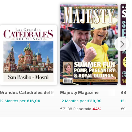
Grandes Catedrales del Mundo
Majesty Magazine
BBC S
12 Months per
€16,99
12 Months per
€39,99
12 Mo
€71.88
Risparmio
44%
€95.8