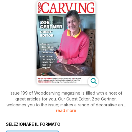
Issue 199 of Woodcarving magazine is filled with a host of
great articles for you. Our Guest Editor, Zoë Gertner,
welcomes you to the issue; makes a range of decorative and
read more
functional latches, catches and hinges; and interviews
German carver Manfred Steglich about his imaginative work.
SELEZIONARE IL FORMATO:
In our Projects section, Steve Bisco carves a Gothic-style