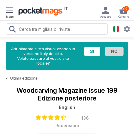
IT
0
Menu
Accesso
Carrello
Attualmente si sta visualizzando la
versione Italy del sito.
Volete passare al vostro sito
locale?
<
Ultima edizione
Woodcarving Magazine
Issue 199
Edizione posteriore
English
136
Recensioni