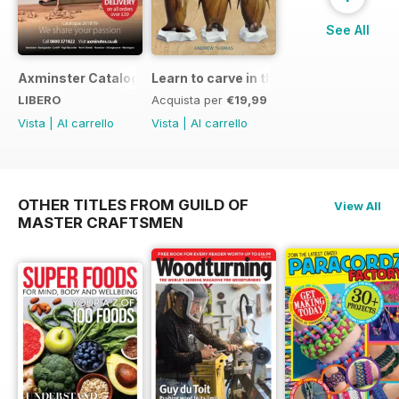
See All
Axminster Catalogue 2019
Learn to carve in the round
LIBERO
Acquista per
€19,99
Vista
|
Al carrello
Vista
|
Al carrello
OTHER TITLES FROM GUILD OF
View All
MASTER CRAFTSMEN