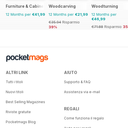
Furniture & Cabinetmaking
Woodcarving
Woodturning
12 Months per
€41,99
12 Months per
€21,99
12 Months per
€46,99
€35.94
Risparmio
€71.88
Risparmio
3
39%
ALTRI LINK
AIUTO
Tutti i titoli
Supporto & FAQ
Nuovi titoli
Assistenza via e-mail
Best Selling Magazines
REGALI
Riviste gratuite
Come funziona il regalo
Pocketmags Blog