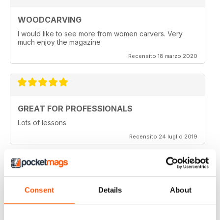
WOODCARVING
I would like to see more from women carvers. Very
much enjoy the magazine
Recensito 18 marzo 2020
GREAT FOR PROFESSIONALS
Lots of lessons
Recensito 24 luglio 2019
VERY INSPIRING
Consent
Details
About
Full of ideas
Recensito 23 luglio 2019