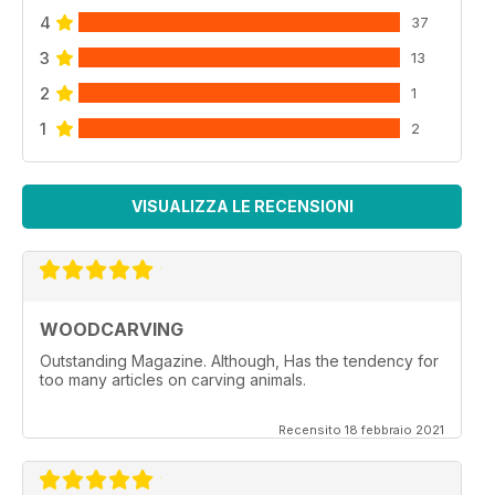
4
37
3
13
2
1
1
2
VISUALIZZA LE RECENSIONI
WOODCARVING
Outstanding Magazine. Although, Has the tendency for
too many articles on carving animals.
Recensito 18 febbraio 2021