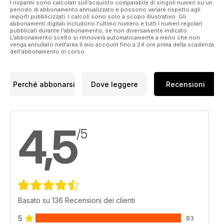
I risparmi sono calcolati sull'acquisto comparabile di singoli numeri su un
periodo di abbonamento annualizzato e possono variare rispetto agli
importi pubblicizzati. I calcoli sono solo a scopo illustrativo. Gli
All this and more in Woodcarving magazine 199!
abbonamenti digitali includono l'ultimo numero e tutti i numeri regolari
pubblicati durante l'abbonamento, se non diversamente indicato.
L'abbonamento scelto si rinnoverà automaticamente a meno che non
venga annullato nell'area Il mio account fino a 24 ore prima della scadenza
dell'abbonamento in corso.
Perché abbonarsi
Dove leggere
Recensioni
4,5
/5
Basato su 136 Recensioni dei clienti
5
83