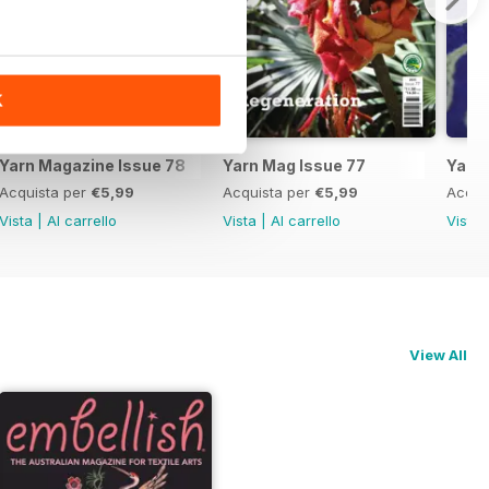
K
Yarn Magazine Issue 78
Yarn Mag Issue 77
Yarn 
Acquista per
€5,99
Acquista per
€5,99
Acqui
Vista
|
Al carrello
Vista
|
Al carrello
Vista
View All