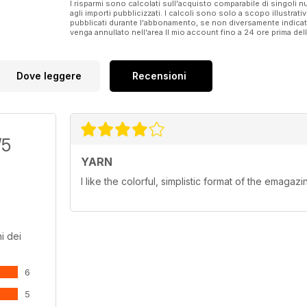
I risparmi sono calcolati sull'acquisto comparabile di singoli
agli importi pubblicizzati. I calcoli sono solo a scopo illustrati
pubblicati durante l'abbonamento, se non diversamente indic
venga annullato nell'area Il mio account fino a 24 ore prima d
Dove leggere
Recensioni
/5
YARN
I like the colorful, simplistic format of the emagazi
i dei
6
5