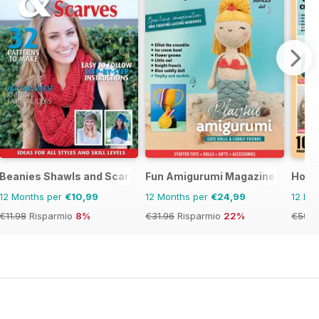
Beanies Shawls and Scarves
Fun Amigurumi Magazine
Hobb
12 Months per
€10,99
12 Months per
€24,99
12 Mo
€11.98
Risparmio
8%
€31.96
Risparmio
22%
€59.9