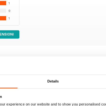
1
0
1
ENSIONI
Details
m
our experience on our website and to show you personalised co