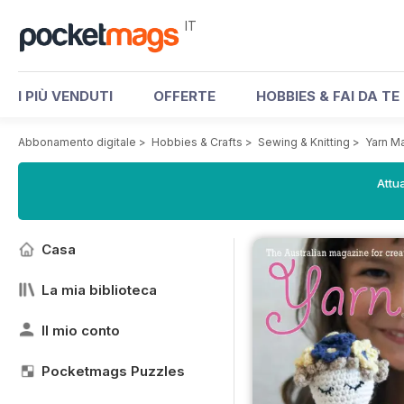
IT
I PIÙ VENDUTI
OFFERTE
HOBBIES & FAI DA TE
Abbonamento digitale
>
Hobbies & Crafts
>
Sewing & Knitting
>
Yarn M
Attua
Casa
La mia biblioteca
Il mio conto
Pocketmags Puzzles