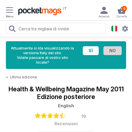
IT
0
Menu
Accesso
Carrello
Attualmente si sta visualizzando la
versione Italy del sito.
Volete passare al vostro sito
locale?
<
Ultima edizione
Health & Wellbeing Magazine
May 2011
Edizione posteriore
English
19
Recensioni