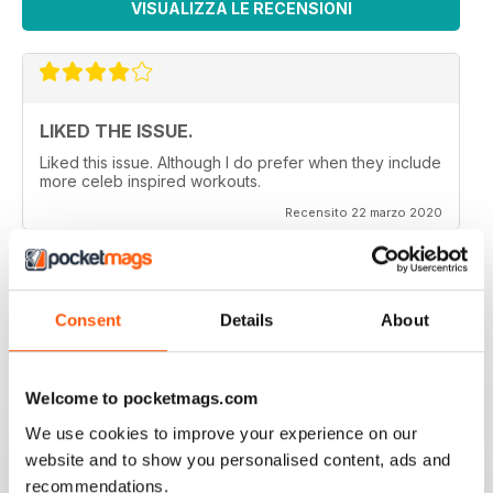
VISUALIZZA LE RECENSIONI
LIKED THE ISSUE.
Liked this issue. Although I do prefer when they include
more celeb inspired workouts.
Recensito 22 marzo 2020
Consent
Details
About
FOR FITNESS INSTRUCTORS AND
ARMATURES ALIKE
For Fitness Instructors and Armatures Alike - or just to
Welcome to pocketmags.com
leave out in the right place to give loved ones a tip in
the right direction.
We use cookies to improve your experience on our
Recensito 07 luglio 2019
website and to show you personalised content, ads and
recommendations.