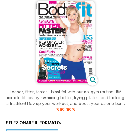
Leaner, fitter, faster - blast fat with our no-gym routine. 155
miracle fit tips by swimming better, trying pilates, and tackling
a triathlon! Rev up your workout, and boost your calorie burn.
read more
Find beginner and advanced 5K plans inside. Celebrity
fitness secrets from Jen Aniston. Plus fuel tips including de-
sensitise your diet, power up your breakfast, and
SELEZIONARE IL FORMATO:
supercharge your salads