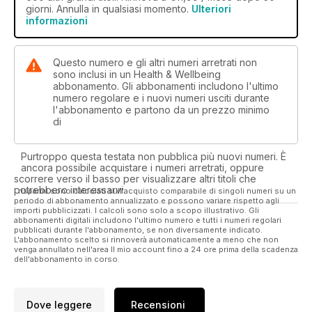
giorni. Annulla in qualsiasi momento.
Ulteriori
informazioni
Questo numero e gli altri numeri arretrati non
sono inclusi in un Health & Wellbeing
abbonamento. Gli abbonamenti includono l'ultimo
numero regolare e i nuovi numeri usciti durante
l'abbonamento e partono da un prezzo minimo
di
Purtroppo questa testata non pubblica più nuovi numeri. È
ancora possibile acquistare i numeri arretrati, oppure
scorrere verso il basso per visualizzare altri titoli che
potrebbero interessarvi.
I risparmi sono calcolati sull'acquisto comparabile di singoli numeri su un
periodo di abbonamento annualizzato e possono variare rispetto agli
importi pubblicizzati. I calcoli sono solo a scopo illustrativo. Gli
abbonamenti digitali includono l'ultimo numero e tutti i numeri regolari
pubblicati durante l'abbonamento, se non diversamente indicato.
L'abbonamento scelto si rinnoverà automaticamente a meno che non
venga annullato nell'area Il mio account fino a 24 ore prima della scadenza
dell'abbonamento in corso.
Dove leggere
Recensioni