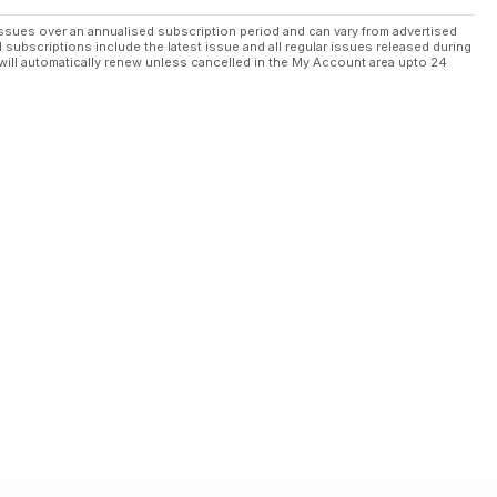
ssues over an annualised subscription period and can vary from advertised
l subscriptions include the latest issue and all regular issues released during
will automatically renew unless cancelled in the My Account area upto 24
. Most tízig jutottunk
etéről