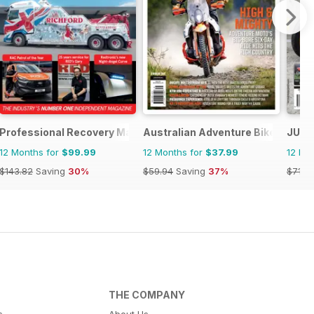
Professional Recovery Magazine
Australian Adventure Bike
JUST
12 Months for
$99.99
12 Months for
$37.99
12 Mo
$143.82
Saving
30%
$59.94
Saving
37%
$71.8
THE COMPANY
s
About Us