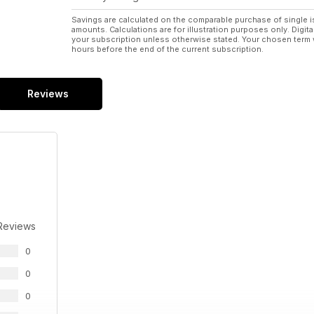
Jól megy? Mindegy! Az a lényeg, hogy jól néz ki!
Savings are calculated on the comparable purchase of single i
amounts. Calculations are for illustration purposes only. Digita
Első kézből
your subscription unless otherwise stated. Your chosen term 
KTM 1290 Adventure R
hours before the end of the current subscription.
Közel kétszáz lóerőt szabadítottunk rá a sivatagra
Magazin
Reviews
Nicky Hayden
Egy bajnok életének mérföldköveire emlékezünk
Magazin
A legjobb 10
Minden hónapban megkeressük a legjobb átépítéseket
Interjú
Carl Fogarty
Reviews
A nyelvnyújtogatós fenegyerek őszintén mesél az él
0
Magazin
A MotoGP bennfentesei: Friné Velilla
0
Tőle függ, hogy kapsz-e belépőt a pálya mellé…
0