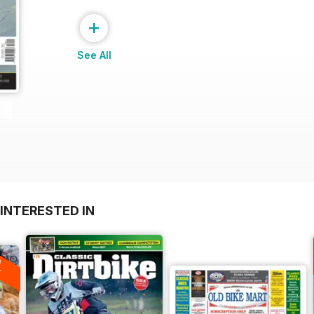
+
See All
INTERESTED IN
A
F