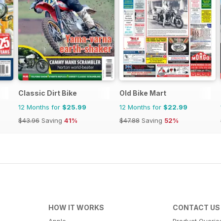
Classic Dirt Bike
Old Bike Mart
12 Months for
$25.99
12 Months for
$22.99
$43.96
Saving
41%
$47.88
Saving
52%
HOW IT WORKS
CONTACT US
Apple
Product Querie