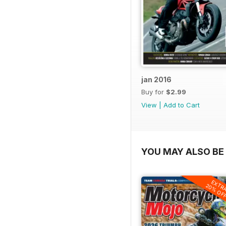
jan 2016
Buy for
$2.99
View
|
Add to Cart
YOU MAY ALSO BE 
EXTR
20% OF