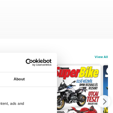
View All
About
ntent, ads and