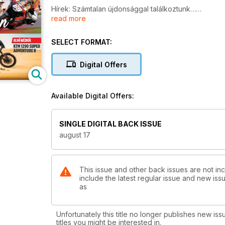
Hírek: Számtalan újdonsággal találkoztunk…
read more
Szupercucc: Őrület, hogy a szezon közepén is vann
Olvasói levelek: Ti kérdeztek, mi néha válaszolunk
Jogi esetek: Mindenki a te pénztárcádra vadászik
SELECT FORMAT:
Megakép: A Tech3 német versenyzője is remekel
Álommotorok: Ducati Superleggera 2017
Digital Offers
P1race.hu hírek: Egyre laposabb a Superbike verse
Viccek: Ismét a legjobb részhez érkeztünk
Available Digital Offers:
Tesztek, bemutatók
SINGLE DIGITAL BACK ISSUE
Első kézből
august 17
BMW S1000R
Tényleg kell 170 lóerő egy naked motorhoz? Utánaj
Első kézből
This issue and other back issues are not in
include the latest regular issue and new issu
Triumph Thruxton
as
Klasszikus stílus, modern tartalom. Vajon kit ültettünk
Első kézből
Unfortunately this title no longer publishes new iss
BMW R nineT Scrambler
titles you might be interested in.