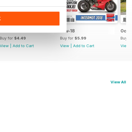
K
Dec-18
Nov-18
Oct-
Buy for
$4.49
Buy for
$5.99
Buy f
View
|
Add to Cart
View
|
Add to Cart
View
View All