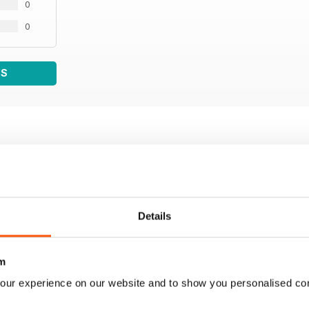
0
0
WS
Details
m
our experience on our website and to show you personalised co