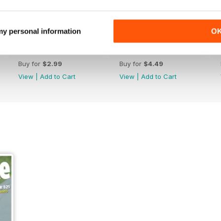
 my personal information
O
Febr. 2019
Jan-19
Buy for
$2.99
Buy for
$4.49
View
|
Add to Cart
View
|
Add to Cart