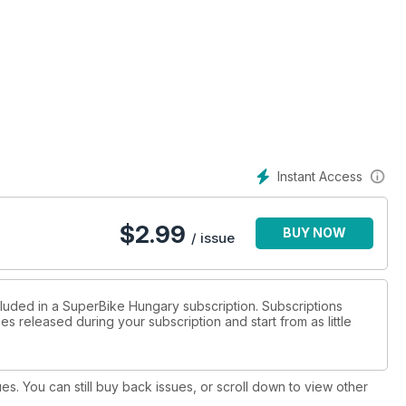
ak új cuccok!
nysorozat…
Instant Access
$
2.99
BUY NOW
/ issue
ártunk…
cluded in a SuperBike Hungary subscription. Subscriptions
es released during your subscription and start from as little
 rá?
ues. You can still buy back issues, or scroll down to view other