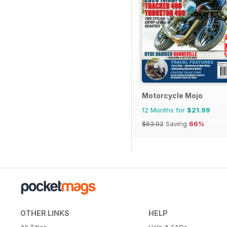
Motorcycle Mojo
12 Months for
$21.99
$63.92
Saving
66%
OTHER LINKS
HELP
All Titles
Help & FAQs