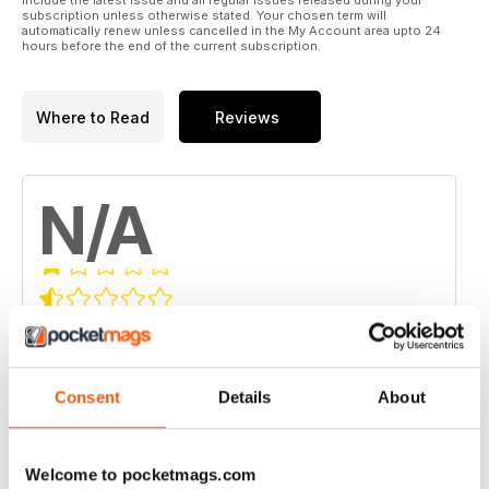
include the latest issue and all regular issues released during your
nostro sito www.velaemotore.it
subscription unless otherwise stated. Your chosen term will
automatically renew unless cancelled in the My Account area upto 24
hours before the end of the current subscription.
Non perdete Vela e Motore anche in tv sui canali satellitari
Sky 845, Tivù Sat 122 e Free Sat 13° est freq. 11.642 tutti i
lunedì alle ore 20.30 (con repliche lun. h 23, mart. h 1.15, 6.30,
Where to Read
Reviews
20, 21.30 e dom. h 23.30) e sul digitale terrestre (ulteriori info
nel nostro sito).
N/A
Based on 0 Customer Reviews
5
0
4
0
Consent
Details
About
3
0
2
0
Welcome to pocketmags.com