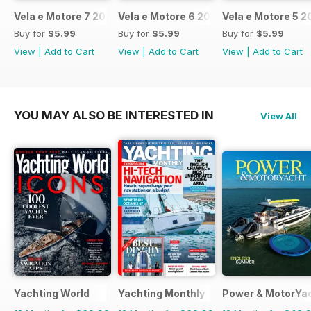
Vela e Motore 7 2017
Vela e Motore 6 2017
Vela e Motore 5 2
Buy for
$5.99
Buy for
$5.99
Buy for
$5.99
View
|
Add to Cart
View
|
Add to Cart
View
|
Add to Cart
YOU MAY ALSO BE INTERESTED IN
View All
Yachting World
Yachting Monthly
Power & MotorYa