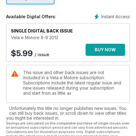
preparare la cambusa, affrontare la navigazione in notturna
ed effettuare tutti i controlli prima di mollare gli ormeggi
Instant Access
Available Digital Offers:
A chi vuole approfittare del tempo libero per cimentarsi nella
pesca dalla barca abbiamo dedicato un servizio completo
con le tecniche, i trucchi e le attrezzature per cominciare
SINGLE DIGITAL BACK ISSUE
(con i prezzi).
Vela e Motore 8-9 2012
Il settore delle prove è ricco di offerte per tutte le tasche e i
gusti: a partire dal test del nuovo Montecarlo 65, un flybridge
BUY NOW
$
5.99
/ issue
lussuoso con un salone open space e tecniche costruttive
d’avanguardia, per continuare con il Bavaria Sport 39 e, per
la vela, il Dufour Grand Large 445, il Dehler 41 e lo Jaro 37
This issue and other back issues are not
Coupé. Ben quattro le prove dei natanti: il Boston 285
included in a Vela e Motore subscription.
Conquest, il Quicksilver 505 Open, lo Zar 87 Welldeck e lo
Subscriptions include the latest regular issue and
Zodiac N-Zo 680. Per finire i test in acqua dei nuovi modelli
new issues released during your subscription
dei fuoribordo Suzuki da 140/115/100 cv e da 20/15 cv.
and start from as little as
Vecchia carta nautica addio? Con i nuovi software per PC ora
Unfortunately this title no longer publishes new issues. You
è possibile carteggiare anche gratuitamente grazie ai
can still buy back issues, or scroll down to view other titles
programmi free con tutte le funzioni base per navigare in tutti
you might be interested in.
i mari del mondo.
Savings are calculated on the comparable purchase of single issues over
an annualised subscription period and can vary from advertised amounts.
Calculations are for illustration purposes only. Digital subscriptions
E per le notizie dell’ultima ora, gallery e video, seguiteci nel