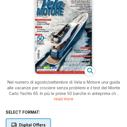
Nel numero di agosto/settembre di Vela e Motore una guida
alle vacanze per crociere senza problemi e il test del Monte
Carlo Yachts 65. In più le prime 50 barche in anteprima che
read more
vedrete ai saloni d’autunno e 44 pagine di prove di modelli a
vela e a motore!
SELECT FORMAT:
Organizzare le vacanze in barca è un’arte, basta seguire la
nostra guida con i consigli per pianificazione l’itinerario,
Digital Offers