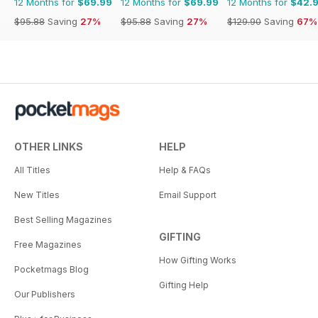
12 Months for
$69.99
12 Months for
$69.99
12 Months for
$42.
$95.88
Saving
27%
$95.88
Saving
27%
$129.90
Saving
67%
OTHER LINKS
HELP
All Titles
Help & FAQs
New Titles
Email Support
Best Selling Magazines
GIFTING
Free Magazines
How Gifting Works
Pocketmags Blog
Gifting Help
Our Publishers