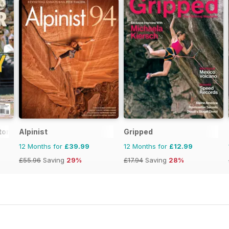
tor Magazine
Alpinist
Gripped
12 Months for
£39.99
12 Months for
£12.99
£55.96
Saving
29%
£17.94
Saving
28%