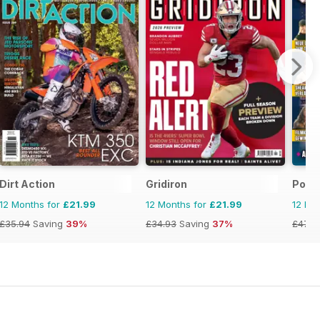
Dirt Action
Gridiron
Powe
12 Months for
£21.99
12 Months for
£21.99
12 Mo
£35.94
Saving
39%
£34.93
Saving
37%
£47.8