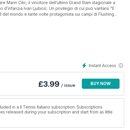
 Marin Cilic, il vincitore dell’ultimo Grand Slam stagionale a
’infanzia Ivan Ljubicic. Un privilegio di cui può vantarsi “Il
.3 del mondo e tante volte protagonista sui campi di Flushing
mpiere quest’impresa.
iavone e Pennetta, ci racconta invece lo Us Open femminile e il
ampo e in laboratorio - della nuova racchetta di Roger Federer, la
nto il fuoriclasse elvetico ad abbandonare la storica Pro Staff da
i Roger, ecco i test delle gemelline più leggere: la Wilson Pro
 LS (290 grammi).
hang e Ivanisevic, tornano a giocare nel nostro Paese, in
Instant Access
di metà ottobre. Che cosa fanno oggi? Come sono invecchiati?
un servizio speciale sui campionati italiani individuali under
£
3.99
BUY NOW
nsomma, della meglio gioventù italiana. Da non perdere la sezione
/ issue
chio, giocherai meglio), di tattica (come sfruttare effetti e
elastico, forte? Scoprilo con i nostri test).
uded in a Il Tennis Italiano subscription. Subscriptions
es released during your subscription and start from as little