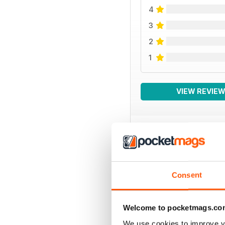
4
3
2
1
VIEW REVIE
BACK ISSUES
Consent
Welcome to pocketmags.co
We use cookies to improve y