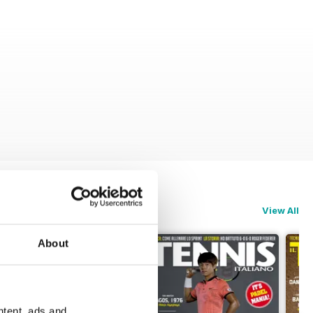
View All
About
ntent, ads and