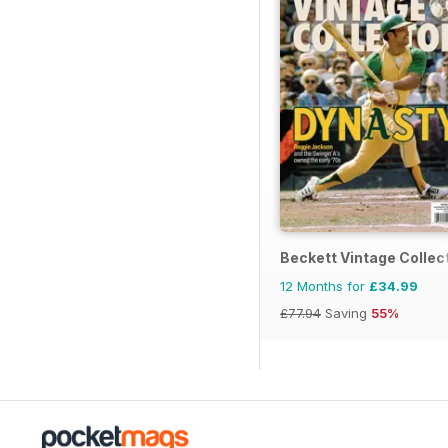
Beckett Vintage Collec
12 Months for
£34.99
£77.94
Saving
55%