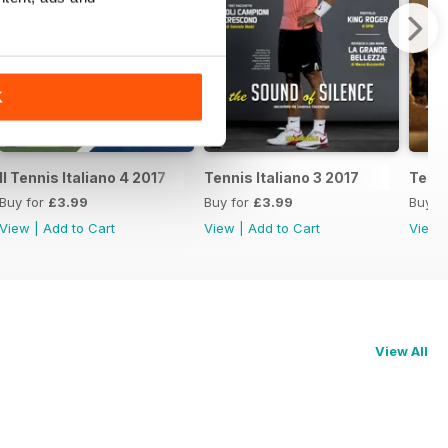
K
Il Tennis Italiano 4 2017
Tennis Italiano 3 2017
Tenni
Buy for
£3.99
Buy for
£3.99
Buy f
View
|
Add to Cart
View
|
Add to Cart
View
View All