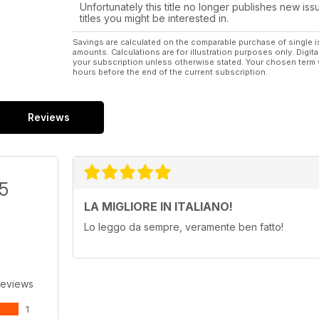
Unfortunately this title no longer publishes new iss
titles you might be interested in.
Savings are calculated on the comparable purchase of single i
amounts. Calculations are for illustration purposes only. Digita
your subscription unless otherwise stated. Your chosen term 
hours before the end of the current subscription.
Reviews
/5
LA MIGLIORE IN ITALIANO!
Lo leggo da sempre, veramente ben fatto!
Reviews
1