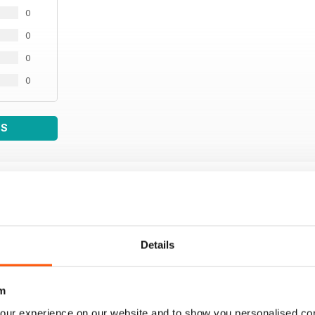
0
0
0
0
WS
Details
m
our experience on our website and to show you personalised co