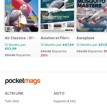
Air Classics - Where History Flies
Aviation et Pilote
Aeroplane
12 Months per
12 Months per
€47,99
12 Months per
€57,
€53,99
€59.88
Risparmio
€83.88
Risparmio
3
€83.88
Risparmio
20%
36%
ALTRI LINK
AIUTO
Tutti i titoli
Supporto & FAQ