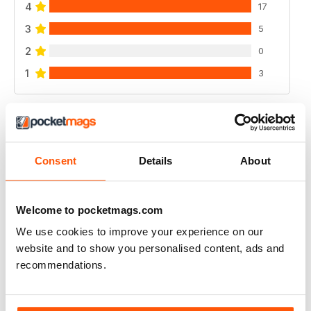
4
17
3
5
2
0
1
3
VISUALIZZA LE RECENSIONI
Consent
Details
About
AIR BRITAIN NEWS
Welcome to pocketmags.com
It is very good
We use cookies to improve your experience on our
Recensito 22 gennaio 2021
website and to show you personalised content, ads and
recommendations.