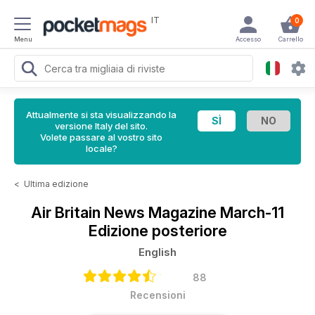
IT
0
Menu
Accesso
Carrello
Attualmente si sta visualizzando la
versione Italy del sito.
Volete passare al vostro sito
locale?
<
Ultima edizione
Air Britain News Magazine
March-11
Edizione posteriore
English
88
Recensioni