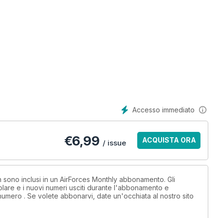
Accesso immediato
ntenance company
€
6,99
ACQUISTA ORA
/ issue
ALAND & IRAN
on sono inclusi in un AirForces Monthly abbonamento. Gli
lare e i nuovi numeri usciti durante l'abbonamento e
numero . Se volete abbonarvi, date un'occhiata al nostro sito