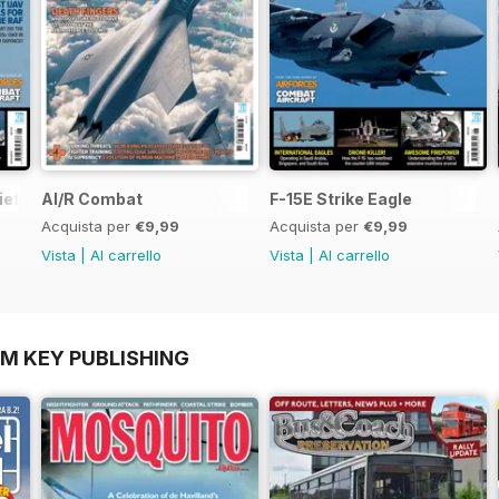
ief
AI/R Combat
F-15E Strike Eagle
Acquista per
€9,99
Acquista per
€9,99
Vista
|
Al carrello
Vista
|
Al carrello
OM KEY PUBLISHING