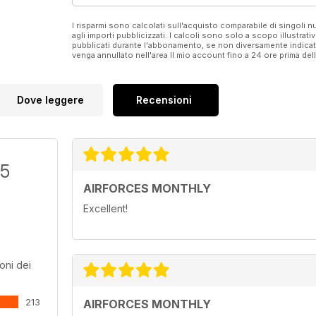
I risparmi sono calcolati sull'acquisto comparabile di singoli
agli importi pubblicizzati. I calcoli sono solo a scopo illustrati
pubblicati durante l'abbonamento, se non diversamente indic
venga annullato nell'area Il mio account fino a 24 ore prima d
Dove leggere
Recensioni
/5
AIRFORCES MONTHLY
Excellent!
oni dei
213
AIRFORCES MONTHLY