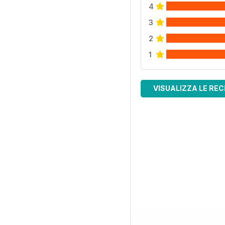
4
3
2
1
VISUALIZZA LE REC