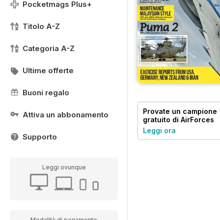
Pocketmags Plus+
Titolo A-Z
Categoria A-Z
Ultime offerte
Buoni regalo
Provate un
campione
Attiva un abbonamento
gratuito
di AirForces
Monthly
Leggi ora
Supporto
Leggi ovunque
Modalità di pagamento