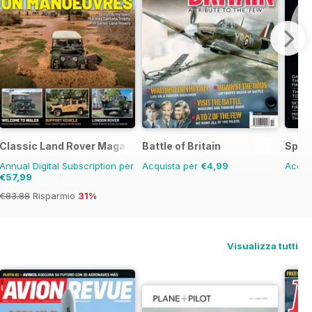
Classic Land Rover Magazine
Battle of Britain
Space
Annual Digital Subscription per
Acquista per
€4,99
Acqui
€57,99
€83.88
Risparmio
31%
Visualizza tutti