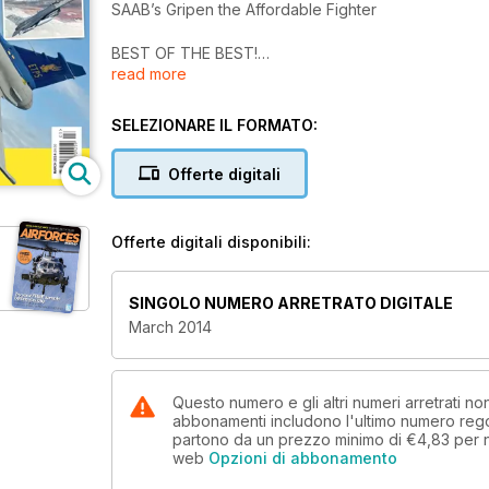
SAAB’s Gripen the Affordable Fighter
BEST OF THE BEST!
read more
USAF Test Pilots School
COBHAM: CIVILIAN AGGRESSORS IN UK SKIES
SELEZIONARE IL FORMATO:
How Cobham Aviation supports the military
Offerte digitali
TURKISH AIR FORCE
Bridging Europe and Asia
Offerte digitali disponibili:
MAINTENANCE MALAYSIAN STYLE
AFM visits AIROD, Malaysia’s foremost aircraft mai
SINGOLO NUMERO ARRETRATO DIGITALE
Puma 2
March 2014
RAF's New Cat Enters Service
EXERCISE REPORTS FROM USA, GERMANY, NEW ZE
Questo numero e gli altri numeri arretrati n
abbonamenti includono l'ultimo numero rego
partono da un prezzo minimo di
€4,83
per 
web
Opzioni di abbonamento