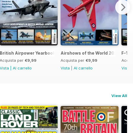
British Airpower Yearbook 2026
Airshows of the World 2026
F-16 
Acquista per
€9,99
Acquista per
€9,99
Acqui
Vista
|
Al carrello
Vista
|
Al carrello
Vista
View All