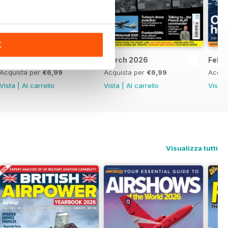
K
April 2026
March 2026
Febr
Acquista per
€6,99
Acquista per
€6,99
Acqui
Vista
|
Al carrello
Vista
|
Al carrello
Vista
Visualizza tutti