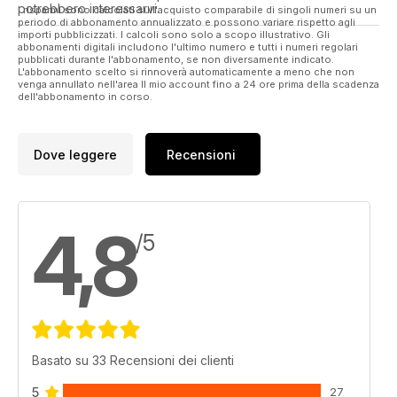
potrebbero interessarvi.
I risparmi sono calcolati sull'acquisto comparabile di singoli numeri su un
periodo di abbonamento annualizzato e possono variare rispetto agli
importi pubblicizzati. I calcoli sono solo a scopo illustrativo. Gli
abbonamenti digitali includono l'ultimo numero e tutti i numeri regolari
pubblicati durante l'abbonamento, se non diversamente indicato.
L'abbonamento scelto si rinnoverà automaticamente a meno che non
venga annullato nell'area Il mio account fino a 24 ore prima della scadenza
dell'abbonamento in corso.
Dove leggere
Recensioni
4,8
/5
Basato su 33 Recensioni dei clienti
5
27