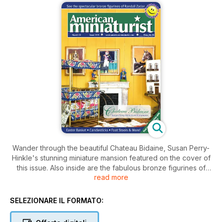
Wander through the beautiful Chateau Bidaine, Susan Perry-
Hinkle's stunning miniature mansion featured on the cover of
this issue. Also inside are the fabulous bronze figurines of
read more
Randall Zadar, and Rhea Avery's miniature Wonders of the
World museum. Projects include Easter baskets, an altar
scene, colorful linens, building a terrace, and more. Enjoy!
SELEZIONARE IL FORMATO: