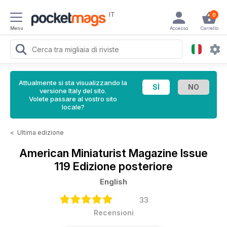
IT
0
Menu
Accesso
Carrello
Attualmente si sta visualizzando la
versione Italy del sito.
Volete passare al vostro sito
locale?
<
Ultima edizione
American Miniaturist Magazine
Issue
119 Edizione posteriore
English
33
Recensioni