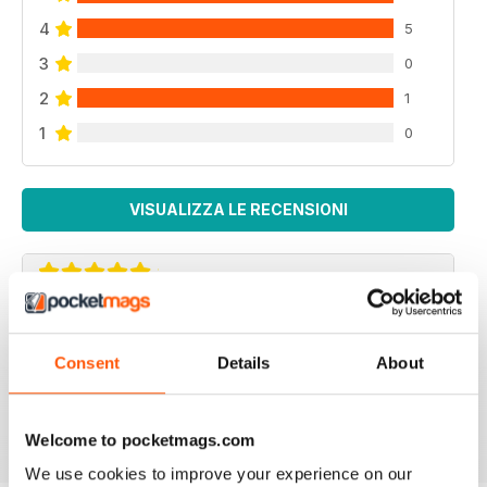
4
5
3
0
2
1
1
0
VISUALIZZA LE RECENSIONI
VERY ENGAGING
Not just for American readers but for European ones
Consent
Details
About
too
Recensito 09 luglio 2019
Welcome to pocketmags.com
We use cookies to improve your experience on our