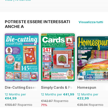
POTRESTE ESSERE INTERESSATI
Visualizza tutti
ANCHE A
Die-Cutting Essentials
Simply Cards & Papercraft
Homespun
12 Months per
12 Months per
€41,99
12 Months per
€64,99
€22,99
€142.87
Risparmio
€155.87
Risparmio
€35.94
Risparmio
71%