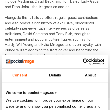
include Madonna, David Beckham, Tom Daley, Lady Gaga
and Elton John - the list goes on and on.
Alongside this,
attitude
offers regular guest contributions
and also boasts a rich history of exclusive, blockbuster
celebrity interviews, with interviewees as diverse as
politicians, David Cameron and Tony Blair, through to
entertainment and popular culture figures such as Tom
Hardy, Will Young and Kylie Minogue and even royalty, with
Prince William adorning the front cover and becoming the
first member of the British royal family to appear in a gay
magazine!
Keep yourself up-to-date with the latest, pressing LGBT+
Consent
Details
About
news and stories from across the world with a bi-monthly
digital version of
attitude
magazine - download the latest
magazine to your device and enjoy immediately today!
Welcome to pocketmags.com
We use cookies to improve your experience on our
website and to show you personalised content, ads and