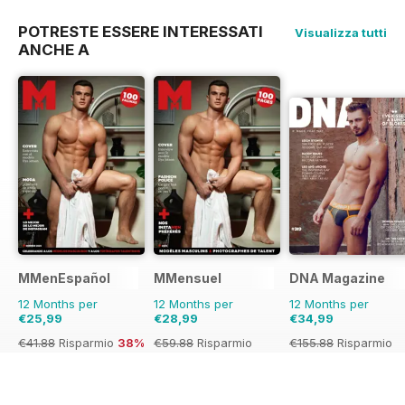
POTRESTE ESSERE INTERESSATI
Visualizza tutti
ANCHE A
MMenEspañol
MMensuel
DNA Magazine
12 Months per
12 Months per
12 Months per
€25,99
€28,99
€34,99
€41.88
Risparmio
38%
€59.88
Risparmio
€155.88
Risparmio
52%
78%