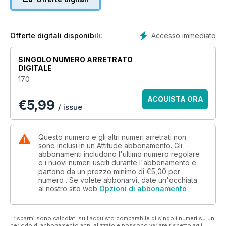
Accesso immediato
Offerte digitali disponibili:
SINGOLO NUMERO ARRETRATO
DIGITALE
170
ACQUISTA ORA
€
5,99
/ issue
Questo numero e gli altri numeri arretrati non
sono inclusi in un Attitude abbonamento. Gli
abbonamenti includono l'ultimo numero regolare
e i nuovi numeri usciti durante l'abbonamento e
partono da un prezzo minimo di
€5,00
per
numero . Se volete abbonarvi, date un'occhiata
al nostro sito web
Opzioni di abbonamento
I risparmi sono calcolati sull'acquisto comparabile di singoli numeri su un
periodo di abbonamento annualizzato e possono variare rispetto agli