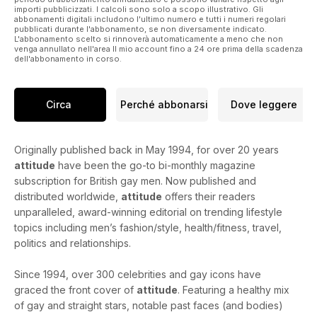
importi pubblicizzati. I calcoli sono solo a scopo illustrativo. Gli
abbonamenti digitali includono l'ultimo numero e tutti i numeri regolari
pubblicati durante l'abbonamento, se non diversamente indicato.
L'abbonamento scelto si rinnoverà automaticamente a meno che non
venga annullato nell'area Il mio account fino a 24 ore prima della scadenza
dell'abbonamento in corso.
Circa
Perché abbonarsi
Dove leggere
Originally published back in May 1994, for over 20 years
attitude
have been the go-to bi-monthly magazine
subscription for British gay men. Now published and
distributed worldwide,
attitude
offers their readers
unparalleled, award-winning editorial on trending lifestyle
topics including men’s fashion/style, health/fitness, travel,
politics and relationships.
Since 1994, over 300 celebrities and gay icons have
graced the front cover of
attitude
. Featuring a healthy mix
of gay and straight stars, notable past faces (and bodies)