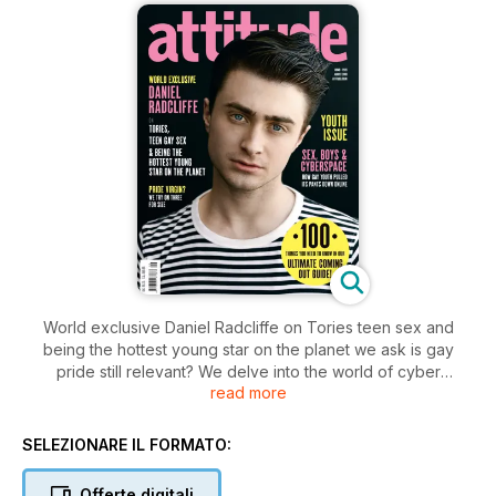
World exclusive Daniel Radcliffe on Tories teen sex and
being the hottest young star on the planet we ask is gay
pride still relevant? We delve into the world of cyber
read more
sexuality and question whether it is sexual expression or
virtual self-harm and present our 100 things you need to
know in our ultimate coming out guide plus How Gay Is Sue
SELEZIONARE IL FORMATO:
Johnston?
Offerte digitali