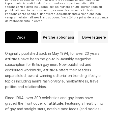
importi pubblicizzati. I calcoli sono solo a scopo illustrativo. Gli
abbonamenti digitali includono l'ultimo numero e tutti i numeri regolari
pubblicati durante l'abbonamento, se non diversamente indicato.
L'abbonamento scelto si rinnoverà automaticamente a meno che non
venga annullato nell'area Il mio account fino a 24 ore prima della scadenza
dell'abbonamento in corso.
Circa
Perché abbonarsi
Dove leggere
Originally published back in May 1994, for over 20 years
attitude
have been the go-to bi-monthly magazine
subscription for British gay men. Now published and
distributed worldwide,
attitude
offers their readers
unparalleled, award-winning editorial on trending lifestyle
topics including men’s fashion/style, health/fitness, travel,
politics and relationships.
Since 1994, over 300 celebrities and gay icons have
graced the front cover of
attitude
. Featuring a healthy mix
of gay and straight stars, notable past faces (and bodies)