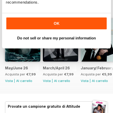
recommendations.
EDIZIONI INDIETRO
Visualizza tutti
OK
Do not sell or share my personal information
May/June 26
March/April 26
January/ Februar
Acquista per
€7,99
Acquista per
€7,99
Acquista per
€5,99
Vista
|
Al carrello
Vista
|
Al carrello
Vista
|
Al carrello
Provate un
campione gratuito
di Attitude