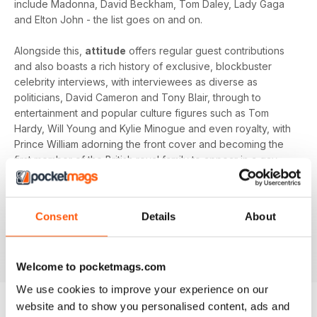
include Madonna, David Beckham, Tom Daley, Lady Gaga
and Elton John - the list goes on and on.
Alongside this,
attitude
offers regular guest contributions
and also boasts a rich history of exclusive, blockbuster
celebrity interviews, with interviewees as diverse as
politicians, David Cameron and Tony Blair, through to
entertainment and popular culture figures such as Tom
Hardy, Will Young and Kylie Minogue and even royalty, with
Prince William adorning the front cover and becoming the
first member of the British royal family to appear in a gay
magazine!
Keep yourself up-to-date with the latest, pressing LGBT+
Consent
Details
About
news and stories from across the world with a bi-monthly
digital version of
attitude
magazine - download the latest
magazine to your device and enjoy immediately today!
Welcome to pocketmags.com
We use cookies to improve your experience on our
website and to show you personalised content, ads and