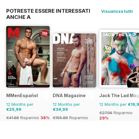
POTRESTE ESSERE INTERESSATI
Visualizza tutti
ANCHE A
MMenEspañol
DNA Magazine
Jack The Lad Mag
12 Months per
12 Months per
12 Months per
€19,
€25,99
€34,99
€27.96
Risparmio
€41.88
Risparmio
38%
€155.88
Risparmio
29%
78%