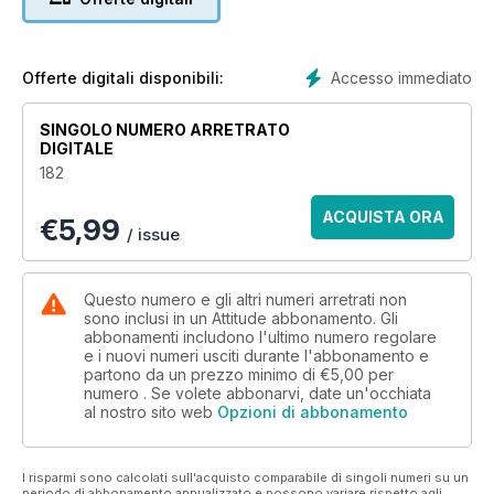
Accesso immediato
Offerte digitali disponibili:
SINGOLO NUMERO ARRETRATO
DIGITALE
182
ACQUISTA ORA
€
5,99
/ issue
Questo numero e gli altri numeri arretrati non
sono inclusi in un Attitude abbonamento. Gli
abbonamenti includono l'ultimo numero regolare
e i nuovi numeri usciti durante l'abbonamento e
partono da un prezzo minimo di
€5,00
per
numero . Se volete abbonarvi, date un'occhiata
al nostro sito web
Opzioni di abbonamento
I risparmi sono calcolati sull'acquisto comparabile di singoli numeri su un
periodo di abbonamento annualizzato e possono variare rispetto agli