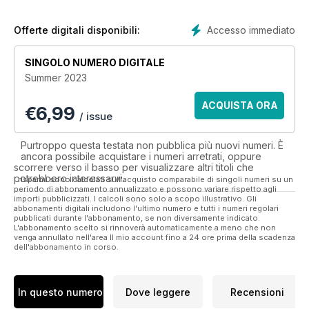
online community of beer lovers. Letters to the Editor are
picked from our online forums, facebook and twitter pages,
so have your say today!
Accesso immediato
Offerte digitali disponibili:
A subscription is a great gift idea that brings beer pleasure all
SINGOLO NUMERO DIGITALE
year round!
Summer 2023
ACQUISTA ORA
€
6,99
/ issue
Purtroppo questa testata non pubblica più nuovi numeri. È
ancora possibile acquistare i numeri arretrati, oppure
scorrere verso il basso per visualizzare altri titoli che
potrebbero interessarvi.
I risparmi sono calcolati sull'acquisto comparabile di singoli numeri su un
periodo di abbonamento annualizzato e possono variare rispetto agli
importi pubblicizzati. I calcoli sono solo a scopo illustrativo. Gli
abbonamenti digitali includono l'ultimo numero e tutti i numeri regolari
pubblicati durante l'abbonamento, se non diversamente indicato.
L'abbonamento scelto si rinnoverà automaticamente a meno che non
venga annullato nell'area Il mio account fino a 24 ore prima della scadenza
dell'abbonamento in corso.
In questo numero
Dove leggere
Recensioni