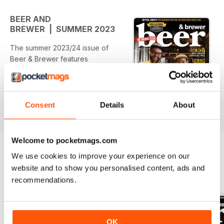
BEER AND
BREWER | SUMMER 2023
The summer 2023/24 issue of
Beer & Brewer features
- our end of year industry awards
- a look back at the year in beer
that was
- pro brewing tips for WCIPAs
Consent
Details
About
Per saperne di più
- a trip along the West Adelaide
Lager & Ale Trail
- a Kolsch focus in our dedicated
Welcome to pocketmags.com
HomeBrewer section
We use cookies to improve your experience on our
- 137 craft reviews
website and to show you personalised content, ads and
- plus plenty more!
EDIZIONI INDIETRO
Visualizza tutti
recommendations.
OK