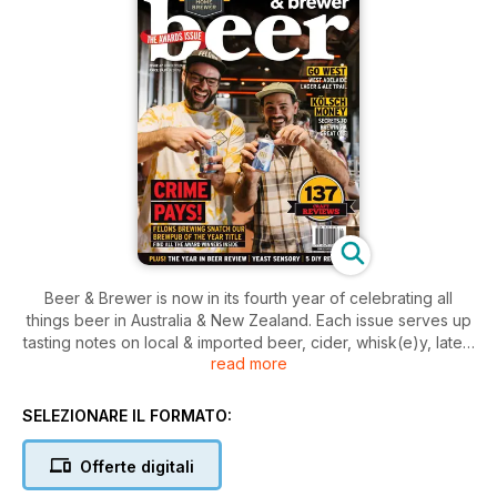
Beer & Brewer is now in its fourth year of celebrating all
things beer in Australia & New Zealand. Each issue serves up
tasting notes on local & imported beer, cider, whisk(e)y, latest
read more
news & awards, travel, events, food matching, homebrewing
tips & recipes (in a flip cover magazine entitled
Homebrewer).
SELEZIONARE IL FORMATO:
Check out our web site www.beerandbrewer.com to see the
Offerte digitali
latest news, expert opinions, blogs and forums to join our