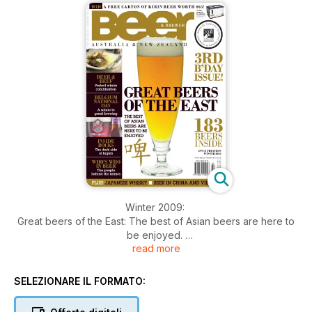
Winter 2009:
Great beers of the East: The best of Asian beers are here to
be enjoyed.
read more
183 beers inside. 3rd b'day issue. Beer & beef matching
guide. Belgium National Day. Inside Bock the dark side of
Lagers. Who's who in beer¸ the people behind the names.
SELEZIONARE IL FORMATO:
Japanese whisky. Beer in China and Vietnam.
Celebrity pick with Paul Mercurio. Barrel aging beers.