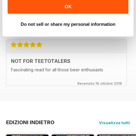
OK
HIGHLY RECOMMENDED
Great for all of those who enjoy the occasional beer
Do not sell or share my personal information
Recensito 27 giugno 2019
NOT FOR TEETOTALERS
Fascinating read for all those beer enthusiasts
Recensito 16 ottobre 2018
EDIZIONI INDIETRO
Visualizza tutti