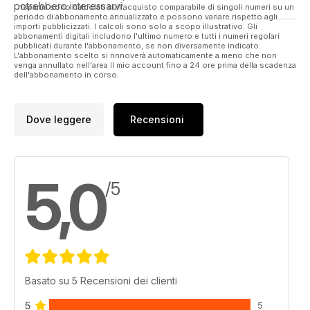
potrebbero interessarvi.
I risparmi sono calcolati sull'acquisto comparabile di singoli numeri su un
periodo di abbonamento annualizzato e possono variare rispetto agli
importi pubblicizzati. I calcoli sono solo a scopo illustrativo. Gli
abbonamenti digitali includono l'ultimo numero e tutti i numeri regolari
pubblicati durante l'abbonamento, se non diversamente indicato.
L'abbonamento scelto si rinnoverà automaticamente a meno che non
venga annullato nell'area Il mio account fino a 24 ore prima della scadenza
dell'abbonamento in corso.
Dove leggere
Recensioni
5,0
/5
Basato su 5 Recensioni dei clienti
5
5