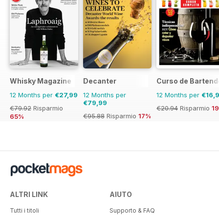
Whisky Magazine
Decanter
Curso de Bartend
12 Months per
€27,99
12 Months per
12 Months per
€16,
€79,99
€79.92
Risparmio
€20.94
Risparmio
1
€95.88
Risparmio
17%
65%
ALTRI LINK
AIUTO
Tutti i titoli
Supporto & FAQ