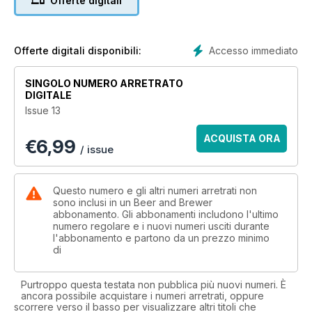
Offerte digitali
Weekend Away in the Yarra Valley. Reader Survey. Malt
special: We overview the different malt varieties suitable for
your favourite style of beer. Cloning Hunter's Bock.
Accesso immediato
Offerte digitali disponibili:
SINGOLO NUMERO ARRETRATO
DIGITALE
Issue 13
ACQUISTA ORA
€
6,99
/ issue
Questo numero e gli altri numeri arretrati non
sono inclusi in un Beer and Brewer
abbonamento. Gli abbonamenti includono l'ultimo
numero regolare e i nuovi numeri usciti durante
l'abbonamento e partono da un prezzo minimo
di
Purtroppo questa testata non pubblica più nuovi numeri. È
ancora possibile acquistare i numeri arretrati, oppure
scorrere verso il basso per visualizzare altri titoli che