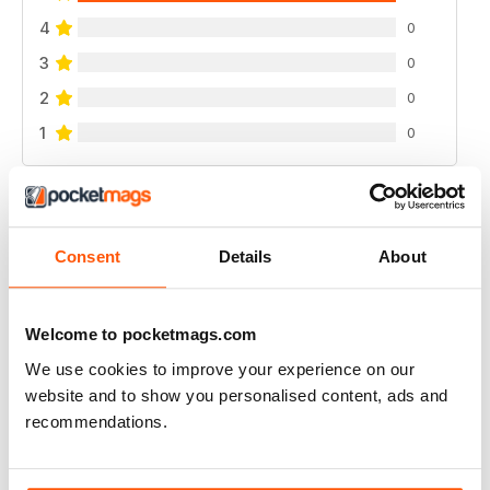
4
0
3
0
2
0
1
0
VISUALIZZA LE RECENSIONI
Consent
Details
About
GREAT READ
Welcome to pocketmags.com
Highly interesting and entertaining for all those brewing
We use cookies to improve your experience on our
website and to show you personalised content, ads and
Recensito 08 luglio 2019
recommendations.