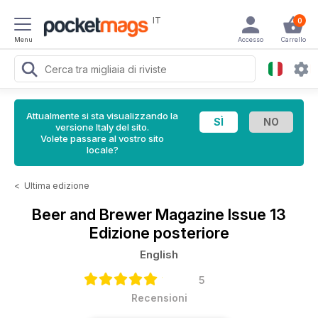
IT
0
Menu
Accesso
Carrello
Attualmente si sta visualizzando la
versione Italy del sito.
Volete passare al vostro sito
locale?
<
Ultima edizione
Beer and Brewer Magazine
Issue 13
Edizione posteriore
English
5
Recensioni