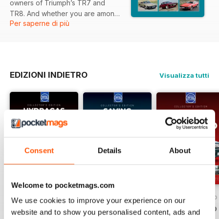
owners of Triumph’s TR7 and
TR8. And whether you are among
Per saperne di più
their number or a wedge-free
admirer of the breed, this
publication is for you. Everything
from history to road tests, a
project car to home restorations,
EDIZIONI INDIETRO
Visualizza tutti
we’ve got it all.
Consent
Details
About
Welcome to pocketmags.com
#6 Hydragas Heroes: Allegro, Maxi, Princess, MGF
#5 Might Have Beens
#4 Austin Allegro
We use cookies to improve your experience on our
Acquista per
€9,99
Acquista per
€9,99
Acquista per
€9,99
website and to show you personalised content, ads and