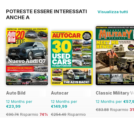
POTRESTE ESSERE INTERESSATI
Visualizza tutti
ANCHE A
Auto Bild
Autocar
Classic Military V
12 Months per
12 Months per
12 Months per
€57,
€23,99
€149,99
€83.88
Risparmio
3
€90.74
Risparmio
74%
€254.49
Risparmio
41%