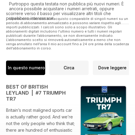
Purtroppo questa testata non pubblica più nuovi numeri. È
ancora possibile acquistare i numeri arretrati, oppure
scorrere verso il basso per visualizzare altri titoli che
potrebbero interessarvi.
I risparmi sono calcolati sull'acquisto comparabile di singoli numeri su un
periodo di abbonamento annualizzato e possono variare rispetto agli
importi pubblicizzati. I calcoli sono solo a scopo illustrativo. Gli
abbonamenti digitali includono l'ultimo numero e tutti i numeri regolari
pubblicati durante l'abbonamento, se non diversamente indicato.
L'abbonamento scelto si rinnoverà automaticamente a meno che non
venga annullato nell'area Il mio account fino a 24 ore prima della scadenza
dell'abbonamento in corso.
In questo numero
Circa
Dove leggere
BEST OF BRITISH
LEYLAND | #7 TRIUMPH
TR7
Britain’s most maligned sports car
is actually rather good. And we’re
not the only people who think that;
there are hundred of enthusiastic