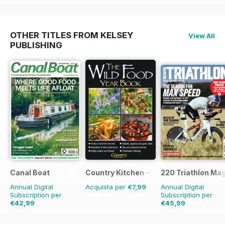
OTHER TITLES FROM KELSEY
View All
PUBLISHING
Canal Boat
Country Kitchen -Wild Food Yr Bk
220 Triathlon Ma
Annual Digital
Acquista per
€7,99
Annual Digital
Subscription per
Subscription per
€42,99
€45,99
€71.88
Risparmio
40%
€77.87
Risparmio
4