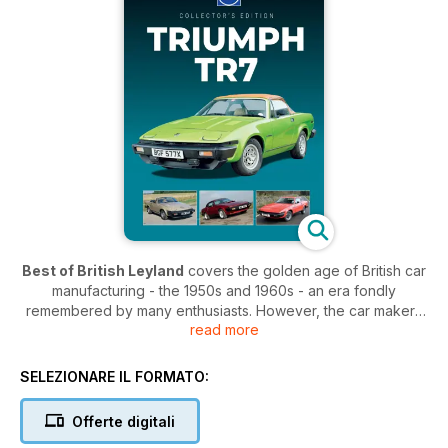
Best of British Leyland
covers the golden age of British car
manufacturing - the 1950s and 1960s - an era fondly
remembered by many enthusiasts. However, the car makers
read more
soon had to consolidate to compete globally, finally coming
under one umbrella in the 1970s known simply as British
Leyland. Much maligned and often unloved, the British-built
SELEZIONARE IL FORMATO:
cars from this era still built a loyal following and are fondly
remembered by enthusiasts to this day. A new quarterly car
Offerte digitali
magazine,
Best of British Leyland
is aimed at celebrating