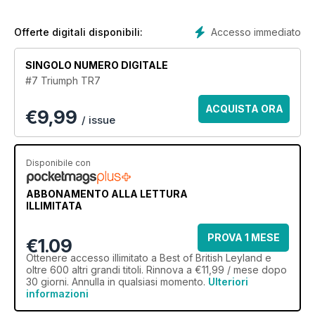
these under-rated classic motors.
Jam-packed with features, news and buying information,
Accesso immediato
Offerte digitali disponibili:
which is dedicated to celebrating these often under-rated
and overlooked classic cars. And the high quality pics will
SINGOLO NUMERO DIGITALE
look just as great on your device as they do in print with a
#7 Triumph TR7
Best of British Leyland
digital magazine subscription.
ACQUISTA ORA
€
9,99
Sign up today to join fellow car enthusiasts with an
/ issue
annual Best of British Leyland Magazine digital
magazine subscription - it’s the UK’s favourite for British
Leyland classics!
Disponibile con
ABBONAMENTO ALLA LETTURA
ILLIMITATA
PROVA 1 MESE
€1.09
Ottenere
accesso illimitato
a Best of British Leyland e
oltre 600 altri grandi titoli. Rinnova a €11,99 / mese dopo
30 giorni. Annulla in qualsiasi momento.
Ulteriori
informazioni