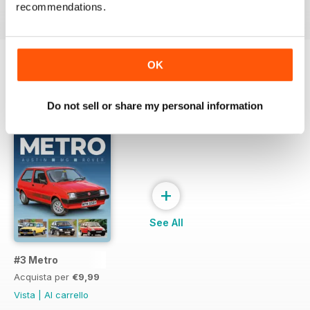
Vista
|
Al carrello
Vista
|
Al carrello
Vista
|
Al carrello
recommendations.
OK
SPECIAL EDITIONS
Visualizza tutti
Do not sell or share my personal information
+
See All
#3 Metro
Acquista per
€9,99
Vista
|
Al carrello