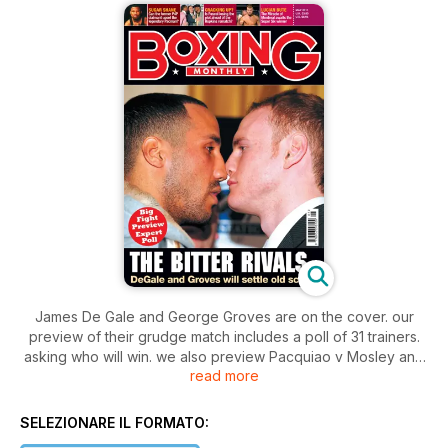
James De Gale and George Groves are on the cover. our
preview of their grudge match includes a poll of 31 trainers.
asking who will win. we also preview Pacquiao v Mosley and
read more
Pascal Hopkins II. We meet Eddie Hearn of Matchroom and
Adam Booth whose fighters Haye and Groves both face
daunting tasks. as well as Billy Nelson who trains Ricky Burns.
SELEZIONARE IL FORMATO:
There are exclusives with Liverpool heavyweight David