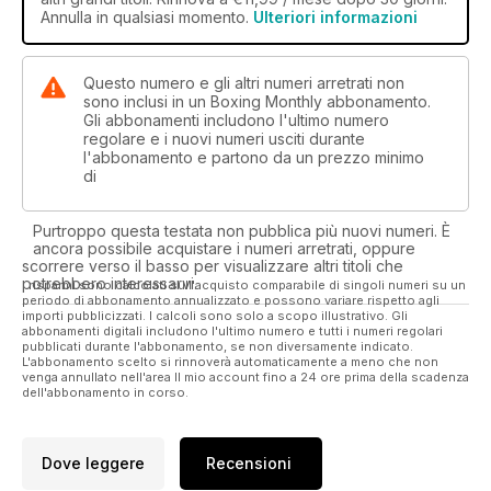
Annulla in qualsiasi momento.
Ulteriori informazioni
Questo numero e gli altri numeri arretrati non
sono inclusi in un Boxing Monthly abbonamento.
Gli abbonamenti includono l'ultimo numero
regolare e i nuovi numeri usciti durante
l'abbonamento e partono da un prezzo minimo
di
Purtroppo questa testata non pubblica più nuovi numeri. È
ancora possibile acquistare i numeri arretrati, oppure
scorrere verso il basso per visualizzare altri titoli che
potrebbero interessarvi.
I risparmi sono calcolati sull'acquisto comparabile di singoli numeri su un
periodo di abbonamento annualizzato e possono variare rispetto agli
importi pubblicizzati. I calcoli sono solo a scopo illustrativo. Gli
abbonamenti digitali includono l'ultimo numero e tutti i numeri regolari
pubblicati durante l'abbonamento, se non diversamente indicato.
L'abbonamento scelto si rinnoverà automaticamente a meno che non
venga annullato nell'area Il mio account fino a 24 ore prima della scadenza
dell'abbonamento in corso.
Dove leggere
Recensioni