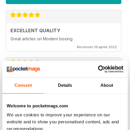
EXCELLENT QUALITY
Great articles on Modern boxing
Recensito 19 aprile 2022
MONTHLY BOXING NEWS AND VIEWS
Consent
Details
About
Monthly Boxing News and Views
Recensito 16 marzo 2021
Welcome to pocketmags.com
We use cookies to improve your experience on our
website and to show you personalised content, ads and
BEST BOXING MONTHLY MAG
recommendations.