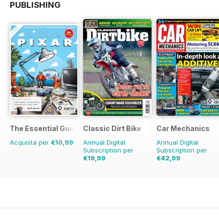
PUBLISHING
The Essential Guide to Disney Pixar
Classic Dirt Bike
Car Mechanics
Acquista per
€10,99
Annual Digital
Annual Digital
Subscription per
Subscription per
€19,99
€42,99
€31.96
Risparmio
37%
€59.88
Risparmio
28%