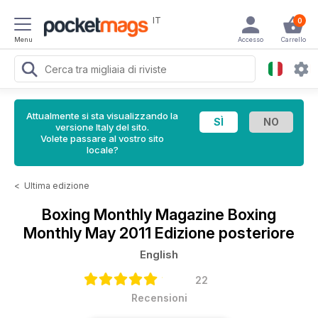
IT
0
Menu
Accesso
Carrello
Attualmente si sta visualizzando la
versione Italy del sito.
Volete passare al vostro sito
locale?
<
Ultima edizione
Boxing Monthly Magazine
Boxing
Monthly May 2011 Edizione posteriore
English
22
Recensioni