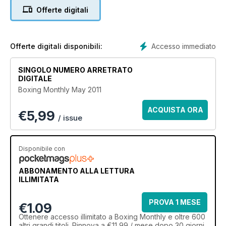
Price. WBO Super middleweight champ Robert Steiglitz and
Offerte digitali
Canadian phenomenon Lucian Bute. Plus theres much much
more.
Accesso immediato
Offerte digitali disponibili:
SINGOLO NUMERO ARRETRATO
DIGITALE
Boxing Monthly May 2011
ACQUISTA ORA
€
5,99
/ issue
Disponibile con
ABBONAMENTO ALLA LETTURA
ILLIMITATA
PROVA 1 MESE
€1.09
Ottenere
accesso illimitato
a Boxing Monthly e oltre 600
altri grandi titoli. Rinnova a €11,99 / mese dopo 30 giorni.