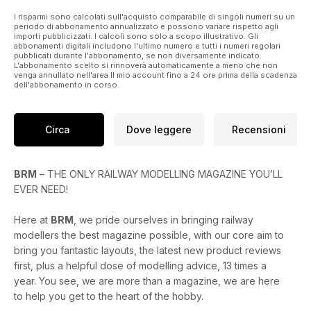
I risparmi sono calcolati sull'acquisto comparabile di singoli numeri su un
periodo di abbonamento annualizzato e possono variare rispetto agli
importi pubblicizzati. I calcoli sono solo a scopo illustrativo. Gli
abbonamenti digitali includono l'ultimo numero e tutti i numeri regolari
pubblicati durante l'abbonamento, se non diversamente indicato.
L'abbonamento scelto si rinnoverà automaticamente a meno che non
venga annullato nell'area Il mio account fino a 24 ore prima della scadenza
dell'abbonamento in corso.
Circa
Dove leggere
Recensioni
BRM
– THE ONLY RAILWAY MODELLING MAGAZINE YOU’LL
EVER NEED!
Here at
BRM
, we pride ourselves in bringing railway
modellers the best magazine possible, with our core aim to
bring you fantastic layouts, the latest new product reviews
first, plus a helpful dose of modelling advice, 13 times a
year. You see, we are more than a magazine, we are here
to help you get to the heart of the hobby.