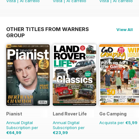
Vista
|
Al carrello
Vista
|
Al carrello
Vista
|
Al carrello
OTHER TITLES FROM WARNERS
View All
GROUP
Pianist
Land Rover Life
Go Camping
Annual Digital
Annual Digital
Acquista per
€5,99
Subscription per
Subscription per
€64,99
€23,99