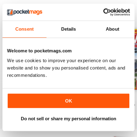
EDIZIONI INDIETRO
Visualizza tutti
Consent
Details
About
Welcome to pocketmags.com
We use cookies to improve your experience on our
website and to show you personalised content, ads and
recommendations.
Aug 26
July 26
Jun 26
OK
Acquista per
€7,99
Acquista per
€7,99
Acquista per
€7,99
Vista
|
Al carrello
Vista
|
Al carrello
Vista
|
Al carrello
Do not sell or share my personal information