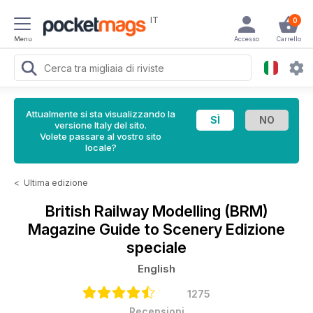
IT
0
Menu
Accesso
Carrello
Attualmente si sta visualizzando la
versione Italy del sito.
Volete passare al vostro sito
locale?
<
Ultima edizione
British Railway Modelling (BRM)
Magazine
Guide to Scenery Edizione
speciale
English
1275
Recensioni