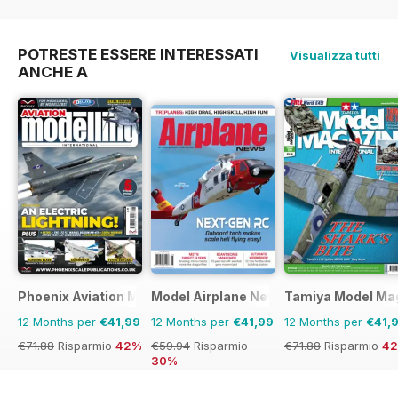
€95.94
Risparmio
€31.96
Risparmio
25%
32%
POTRESTE ESSERE INTERESSATI
Visualizza tutti
ANCHE A
Phoenix Aviation Modelling
Model Airplane News
Tamiya Model Ma
12 Months per
€41,99
12 Months per
€41,99
12 Months per
€41,
€71.88
Risparmio
42%
€59.94
Risparmio
€71.88
Risparmio
4
30%