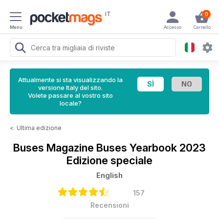
IT
0
Menu
Accesso
Carrello
Attualmente si sta visualizzando la
versione Italy del sito.
Volete passare al vostro sito
locale?
<
Ultima edizione
Buses Magazine
Buses Yearbook 2023
Edizione speciale
English
157
Recensioni