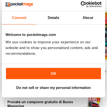
EDIZIONI INDIETRO
Visualizza tutti
Consent
Details
About
Welcome to pocketmags.com
We use cookies to improve your experience on our
website and to show you personalised content, ads and
recommendations.
July 2026
June 2026
May 2026
Acquista per
€6,99
Acquista per
€6,99
Acquista per
€6,99
OK
Vista
|
Al carrello
Vista
|
Al carrello
Vista
|
Al carrello
Do not sell or share my personal information
Provate un
campione gratuito
di Buses
Magazine