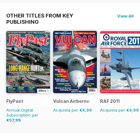
OTHER TITLES FROM KEY
View All
PUBLISHING
FlyPast
Vulcan Airborne
RAF 2011
Annual Digital
Acquista per
€4,99
Acquista per
€4,99
Subscription per
€57,99
€83.88
Risparmio
31%