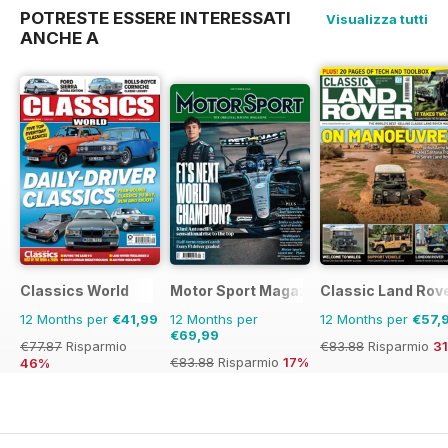
POTRESTE ESSERE INTERESSATI
Visualizza tutti
ANCHE A
Classics World
Motor Sport Magazine
Classic Land Rov
12 Months per
€41,99
12 Months per
12 Months per
€57,
€69,99
€77.87
Risparmio
€83.88
Risparmio
3
€83.88
Risparmio
17%
46%