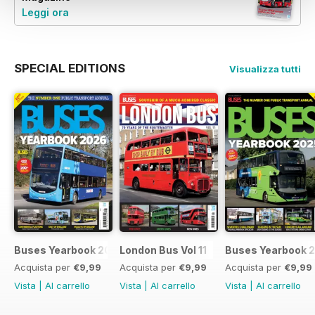
Leggi ora
SPECIAL EDITIONS
Visualizza tutti
Buses Yearbook 2026
London Bus Vol 11
Buses Yearbook 
Acquista per
€9,99
Acquista per
€9,99
Acquista per
€9,99
Vista
|
Al carrello
Vista
|
Al carrello
Vista
|
Al carrello