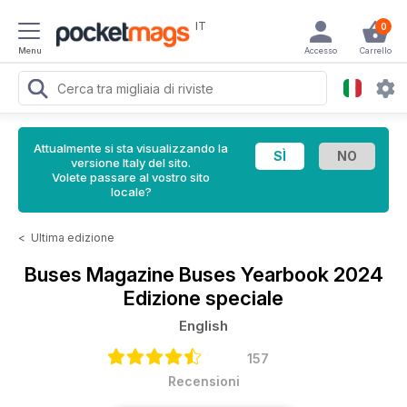
IT
0
Menu
Accesso
Carrello
Attualmente si sta visualizzando la
versione Italy del sito.
Volete passare al vostro sito
locale?
<
Ultima edizione
Buses Magazine
Buses Yearbook 2024
Edizione speciale
English
157
Recensioni