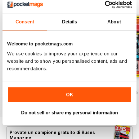
EDIZIONI INDIETRO
Visualizza tutti
Consent
Details
About
Welcome to pocketmags.com
We use cookies to improve your experience on our
website and to show you personalised content, ads and
recommendations.
July 2026
June 2026
May 2026
Acquista per
€6,99
Acquista per
€6,99
Acquista per
€6,99
OK
Vista
|
Al carrello
Vista
|
Al carrello
Vista
|
Al carrello
Do not sell or share my personal information
Provate un
campione gratuito
di Buses
Magazine