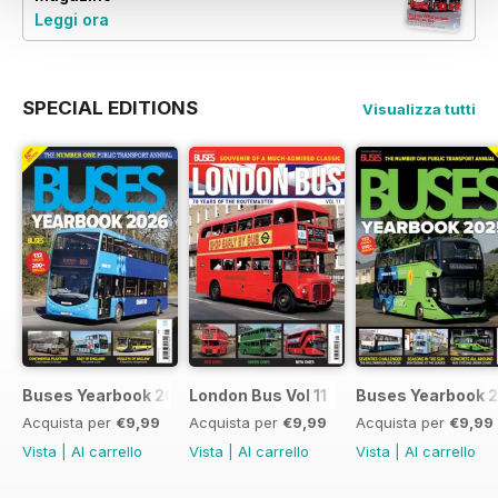
Leggi ora
SPECIAL EDITIONS
Visualizza tutti
Buses Yearbook 2026
London Bus Vol 11
Buses Yearbook 
Acquista per
€9,99
Acquista per
€9,99
Acquista per
€9,99
Vista
|
Al carrello
Vista
|
Al carrello
Vista
|
Al carrello