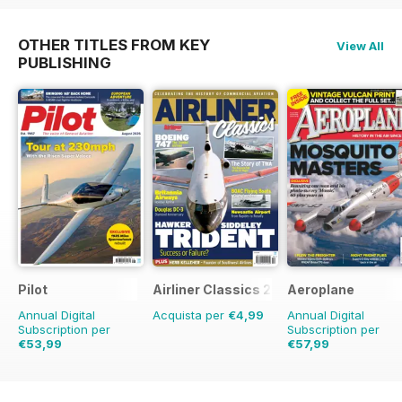
OTHER TITLES FROM KEY
View All
PUBLISHING
Pilot
Airliner Classics 2
Aeroplane
Annual Digital
Acquista per
€4,99
Annual Digital
Subscription per
Subscription per
€53,99
€57,99
€90.87
Risparmio
41%
€83.88
Risparmio
3