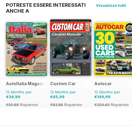
POTRESTE ESSERE INTERESSATI
Visualizza tutti
ANCHE A
AutoItalia Magazine
Custom Car
Autocar
12 Months per
12 Months per
12 Months per
€34,99
€45,99
€149,99
€59.88
Risparmio
€83.88
Risparmio
€254.49
Risparmio
42%
45%
41%