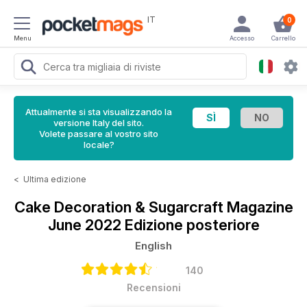
IT
0
Menu
Accesso
Carrello
Attualmente si sta visualizzando la
versione Italy del sito.
Volete passare al vostro sito
locale?
<
Ultima edizione
Cake Decoration & Sugarcraft Magazine
June 2022 Edizione posteriore
English
140
Recensioni