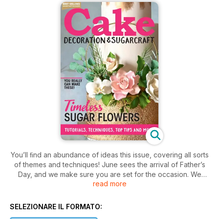
You’ll ﬁnd an abundance of ideas this issue, covering all sorts
of themes and techniques! June sees the arrival of Father’s
Day, and we make sure you are set for the occasion. We
read more
have cakes that can be adapted to suit the men in your life,
and ladies too! Starting with Lisa Elliott’s teariffic idea, a single
tier that has been transformed into a mug with a Kawaii-
SELEZIONARE IL FORMATO:
inspired face, complete with Kawaii characters on biscuits