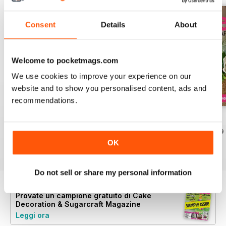
Consent
Details
About
Welcome to pocketmags.com
We use cookies to improve your experience on our
website and to show you personalised content, ads and
recommendations.
August 2022
July 2022
June 2022
Acquista per
€6,99
Acquista per
€6,99
Acquista per
€6,99
OK
Vista
|
Al carrello
Vista
|
Al carrello
Vista
|
Al carrello
Do not sell or share my personal information
Provate un
campione gratuito
di Cake
Decoration & Sugarcraft Magazine
Leggi ora