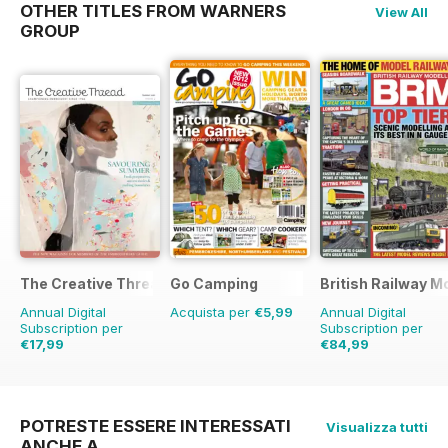
OTHER TITLES FROM WARNERS
View All
GROUP
The Creative Thread
Go Camping
British Railway M
Annual Digital
Acquista per
€5,99
Annual Digital
Subscription per
Subscription per
€17,99
€84,99
€23.96
Risparmio
€103.87
Risparmio
25%
18%
POTRESTE ESSERE INTERESSATI
Visualizza tutti
ANCHE A