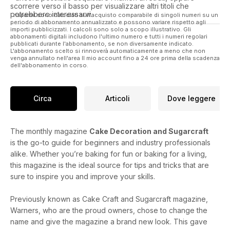
scorrere verso il basso per visualizzare altri titoli che
potrebbero interessarvi.
I risparmi sono calcolati sull'acquisto comparabile di singoli numeri su un
periodo di abbonamento annualizzato e possono variare rispetto agli
importi pubblicizzati. I calcoli sono solo a scopo illustrativo. Gli
abbonamenti digitali includono l'ultimo numero e tutti i numeri regolari
pubblicati durante l'abbonamento, se non diversamente indicato.
L'abbonamento scelto si rinnoverà automaticamente a meno che non
venga annullato nell'area Il mio account fino a 24 ore prima della scadenza
dell'abbonamento in corso.
Circa
Articoli
Dove leggere
The monthly magazine
Cake Decoration and Sugarcraft
is the go-to guide for beginners and industry professionals
alike. Whether you’re baking for fun or baking for a living,
this magazine is the ideal source for tips and tricks that are
sure to inspire you and improve your skills.
Previously known as Cake Craft and Sugarcraft magazine,
Warners, who are the proud owners, chose to change the
name and give the magazine a brand new look. This gave