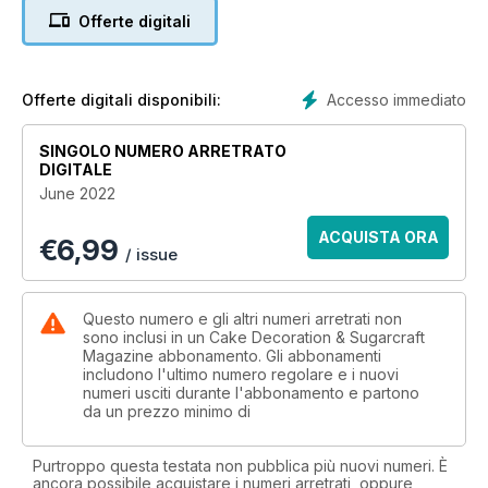
and sugar cubes! We move on to Julie Rogerson’s modelling
Offerte digitali
masterclass, a Dad sitting with his two children, to help you
hone your modelling skills for creating people – simply
change the hair and clothes to suit! Zoe Burmester shows
how to treat someone to their favourite meal, a full English,
Accesso immediato
Offerte digitali disponibili:
but it’s actually entirely made of cake – the ultimate illusion!
You’ll continue to find the latest news, the best advice from
SINGOLO NUMERO ARRETRATO
top experts and fantastic top tips throughout the tutorials to
DIGITALE
help.
June 2022
ACQUISTA ORA
€
6,99
/ issue
Questo numero e gli altri numeri arretrati non
sono inclusi in un Cake Decoration & Sugarcraft
Magazine abbonamento. Gli abbonamenti
includono l'ultimo numero regolare e i nuovi
numeri usciti durante l'abbonamento e partono
da un prezzo minimo di
Purtroppo questa testata non pubblica più nuovi numeri. È
ancora possibile acquistare i numeri arretrati, oppure