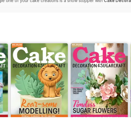
gle one of your cake creations is a show stopper with
Cake Decorat