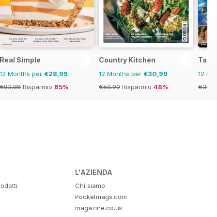
pirations
Real Simple
Country Kitchen
Taste
12 Months per
€28,99
12 Months per
€30,99
12 Mo
€83.88
Risparmio
65%
€59.90
Risparmio
48%
€39.9
L'AZIENDA
odotti
Chi siamo
Pocketmags.com
magazine.co.uk