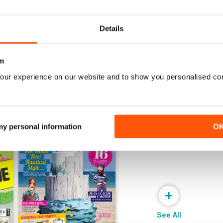
July 2022
June 2022
Acquista per
€6,99
Acquista per
€6,99
Vista
|
Al carrello
Vista
|
Al carrello
Details
m
our experience on our website and to show you personalised co
 my personal information
O
+
See All