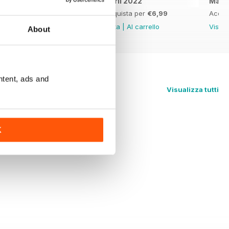
May 2022
April 2022
Marc
Acquista per
€6,99
Acquista per
€6,99
Acqui
Vista
|
Al carrello
Vista
|
Al carrello
Vista
About
ntent, ads and
Visualizza tutti
K