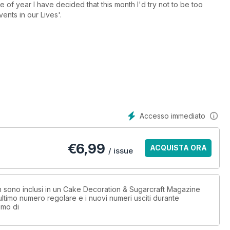
e of year I have decided that this month I'd try not to be too
ents in our Lives'.
 a variety of occasions,and these could be used to mark the start
 or any landmark of achievement along the way.Remember, it is
ual weddings, birthdays, etc.
ures of gold and silver winners from last years 'Cake
 more challenges you could always try to recreate some of these
Accesso immediato
have created a cake for, please do let me know (or better still
pire others and continue to spread the cake decorating message
€
6,99
ACQUISTA ORA
/ issue
non sono inclusi in un Cake Decoration & Sugarcraft Magazine
timo numero regolare e i nuovi numeri usciti durante
imo di