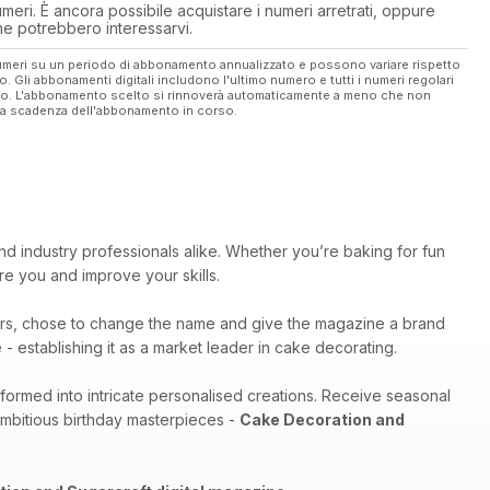
eri. È ancora possibile acquistare i numeri arretrati, oppure
 che potrebbero interessarvi.
 numeri su un periodo di abbonamento annualizzato e possono variare rispetto
vo. Gli abbonamenti digitali includono l'ultimo numero e tutti i numeri regolari
ato. L'abbonamento scelto si rinnoverà automaticamente a meno che non
ella scadenza dell'abbonamento in corso.
nd industry professionals alike. Whether you’re baking for fun
pire you and improve your skills.
rs, chose to change the name and give the magazine a brand
- establishing it as a market leader in cake decorating.
sformed into intricate personalised creations. Receive seasonal
ambitious birthday masterpieces -
Cake Decoration and