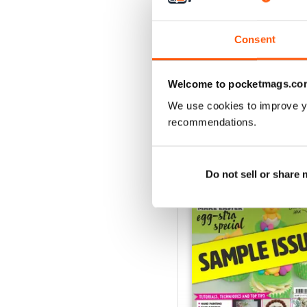
August 2022
Acquista per
€6,99
Vista
|
Al carrello
Consent
Welcome to pocketmags.co
We use cookies to improve y
SPECIAL EDITIONS
recommendations.
Do not sell or share