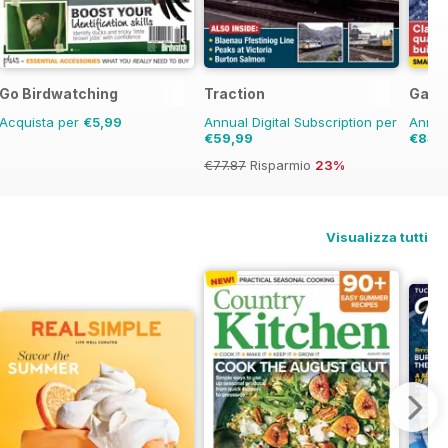
Go Birdwatching
Traction
Garde
Acquista per
€5,99
Annual Digital Subscription per
Annual
€59,99
€84,
€77.87
Risparmio
23%
Visualizza tutti