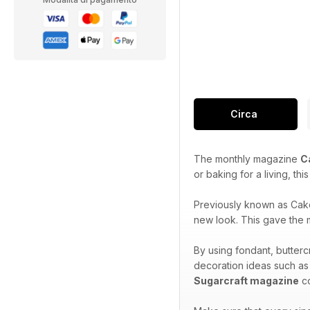
Circa
The monthly magazine
C
or baking for a living, th
Previously known as Cak
new look. This gave the m
By using fondant, butterc
decoration ideas such as
Sugarcraft magazine
co