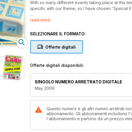
With so many different events taking place at this tim
specific with our theme, so I have chosen 'Special Ev
read more
Most of the cakes in this issue could be adapted for
or end of anything which forms part of what we do,
only our imaginations that normally limit us to the us
SELEZIONARE IL FORMATO:
Also this month, by popular request, we feature pict
Offerte digitali
International' show; so if you are looking for even
award winning cake designs.
Offerte digitali disponibili:
And remember, if you have any original reasons you 
send in a picture) so that you can also help to ins
worldwide.
SINGOLO NUMERO ARRETRATO DIGITALE
May 2009
Questo numero e gli altri numeri arretrati 
abbonamento. Gli abbonamenti includono l'ul
l'abbonamento e partono da un prezzo min