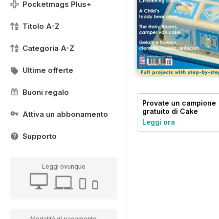
Pocketmags Plus+
Titolo A-Z
Categoria A-Z
Ultime offerte
Buoni regalo
Provate un
campione
gratuito
di Cake
Attiva un abbonamento
Decoration &
Leggi ora
Sugarcraft Magazine
Supporto
Leggi ovunque
Modalità di pagamento