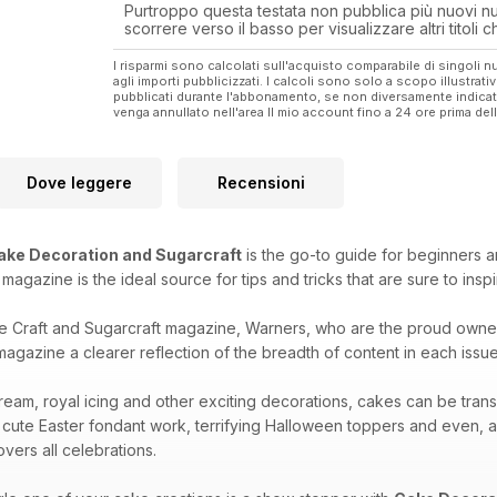
Purtroppo questa testata non pubblica più nuovi num
scorrere verso il basso per visualizzare altri titoli
I risparmi sono calcolati sull'acquisto comparabile di singoli
agli importi pubblicizzati. I calcoli sono solo a scopo illustrati
pubblicati durante l'abbonamento, se non diversamente indic
venga annullato nell'area Il mio account fino a 24 ore prima d
Dove leggere
Recensioni
ake Decoration and Sugarcraft
is the go-to guide for beginners a
is magazine is the ideal source for tips and tricks that are sure to ins
e Craft and Sugarcraft magazine, Warners, who are the proud owne
agazine a clearer reflection of the breadth of content in each issue 
ream, royal icing and other exciting decorations, cakes can be tran
 cute Easter fondant work, terrifying Halloween toppers and even, 
vers all celebrations.