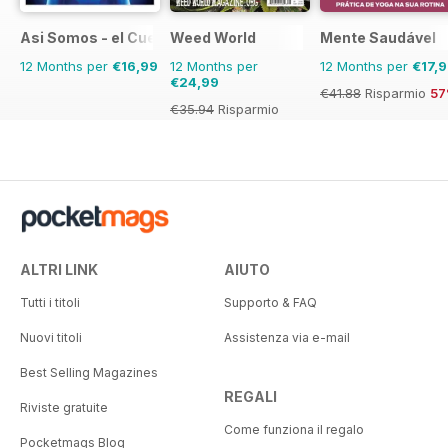
Asi Somos - el Cuerpo Humano
Weed World
Mente Saudável
12 Months per
€16,99
12 Months per
12 Months per
€17,
€24,99
€41.88
Risparmio
5
€35.94
Risparmio
30%
ALTRI LINK
AIUTO
Tutti i titoli
Supporto & FAQ
Nuovi titoli
Assistenza via e-mail
Best Selling Magazines
REGALI
Riviste gratuite
Come funziona il regalo
Pocketmags Blog