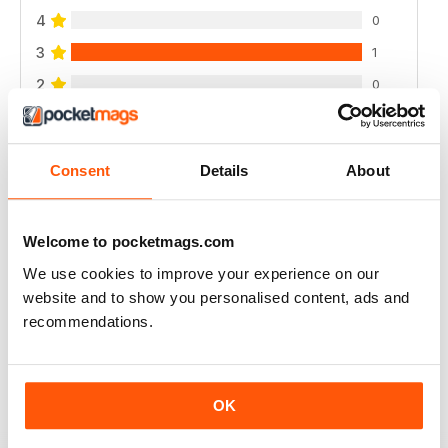
4
0
3
1
2
0
1
0
Consent
Details
About
VISUALIZZA LE RECENSIONI
Welcome to pocketmags.com
We use cookies to improve your experience on our
INTERESTING READING
website and to show you personalised content, ads and
recommendations.
Lots of different points of View
Recensito 18 luglio 2019
OK