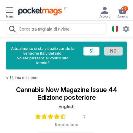
IT
0
Menu
Accesso
Carrello
Attualmente si sta visualizzando la
versione Italy del sito.
Volete passare al vostro sito
locale?
<
Ultima edizione
Cannabis Now Magazine
Issue 44
Edizione posteriore
English
7
Recensioni