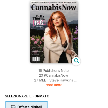
16 Publisher’s Note
23 #CannabisNow
27 MEET Steve Hawkins
read more
29 CHECKING IN Melissa Etheridge
31 POLITICS Safe Banking Act
32 MVP Lynette Shaw
SELEZIONARE IL FORMATO:
36 Bella Thorne, Boss
46 Two Years Later... 54 Rollin’ In It 60 Farmer / Felon
Offerte digitali