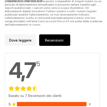
potrebbero interessarvi.
I risparmi sono calcolati sull'acquisto comparabile di singoli numeri su un
periodo di abbonamento annualizzato e possono variare rispetto agli
importi pubblicizzati. I calcoli sono solo a scopo illustrativo. Gli
abbonamenti digitali includono l'ultimo numero e tutti i numeri regolari
pubblicati durante l'abbonamento, se non diversamente indicato.
L'abbonamento scelto si rinnoverà automaticamente a meno che non
venga annullato nell'area Il mio account fino a 24 ore prima della scadenza
dell'abbonamento in corso.
Dove leggere
Recensioni
4,7
/5
Basato su 7 Recensioni dei clienti
5
6