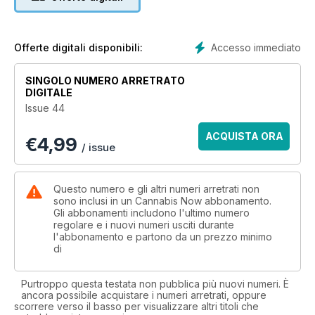
66 Wall Street High
72 Pride & Prejudice
84 Cannabis Knockout
90 Superette Rethinks Cannabis Shopping
Accesso immediato
Offerte digitali disponibili:
96 GLOBAL Columbia
102 FILM Lady Buds
SINGOLO NUMERO ARRETRATO
105 BEAUTY THC Products
DIGITALE
108 GENETICS Terraform Genetics
Issue 44
115 LEGACY Berkeley Patients Group
119 FOOD Chef Derek Upton
ACQUISTA ORA
€
4,99
122 TRAVEL The Clarendon Hotel
/ issue
126 DRINK Sarah Turbett
128 High Note
Questo numero e gli altri numeri arretrati non
sono inclusi in un Cannabis Now abbonamento.
Gli abbonamenti includono l'ultimo numero
regolare e i nuovi numeri usciti durante
l'abbonamento e partono da un prezzo minimo
di
Purtroppo questa testata non pubblica più nuovi numeri. È
ancora possibile acquistare i numeri arretrati, oppure
scorrere verso il basso per visualizzare altri titoli che