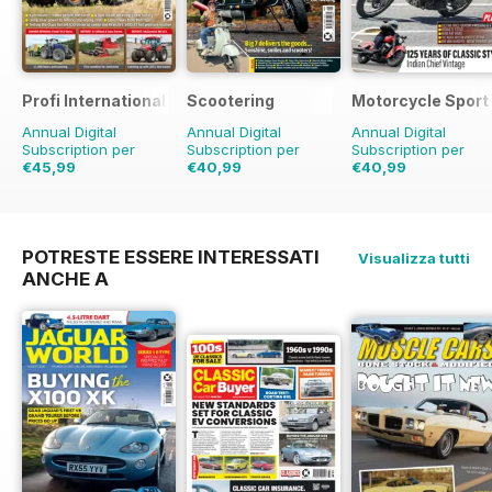
Profi International
Scootering
Motorcycle Sport 
Annual Digital
Annual Digital
Annual Digital
Subscription per
Subscription per
Subscription per
€45,99
€40,99
€40,99
€77.87
Risparmio
41%
€71.88
Risparmio
43%
€71.88
Risparmio
4
POTRESTE ESSERE INTERESSATI
Visualizza tutti
ANCHE A