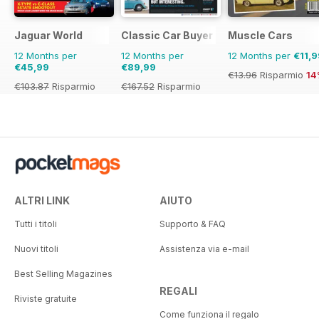
Jaguar World
Classic Car Buyer
Muscle Cars
12 Months per
12 Months per
12 Months per
€11,9
€45,99
€89,99
€13.96
Risparmio
14
€103.87
Risparmio
€167.52
Risparmio
56%
46%
ALTRI LINK
AIUTO
Tutti i titoli
Supporto & FAQ
Nuovi titoli
Assistenza via e-mail
Best Selling Magazines
REGALI
Riviste gratuite
Come funziona il regalo