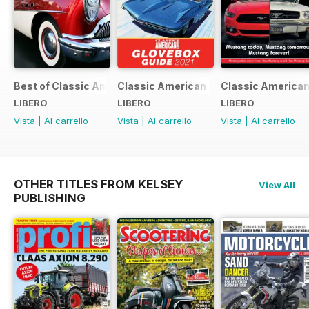
Best of Classic American FREE ISSUE
Classic American - Glovebox Guide
Classic American
LIBERO
LIBERO
LIBERO
Vista
|
Al carrello
Vista
|
Al carrello
Vista
|
Al carrello
OTHER TITLES FROM KELSEY
View All
PUBLISHING