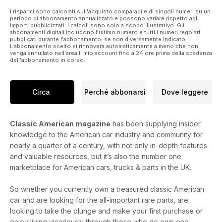
I risparmi sono calcolati sull'acquisto comparabile di singoli numeri su un
periodo di abbonamento annualizzato e possono variare rispetto agli
importi pubblicizzati. I calcoli sono solo a scopo illustrativo. Gli
abbonamenti digitali includono l'ultimo numero e tutti i numeri regolari
pubblicati durante l'abbonamento, se non diversamente indicato.
L'abbonamento scelto si rinnoverà automaticamente a meno che non
venga annullato nell'area Il mio account fino a 24 ore prima della scadenza
dell'abbonamento in corso.
Circa
Perché abbonarsi
Dove leggere
Classic American magazine
has been supplying insider
knowledge to the American car industry and community for
nearly a quarter of a century, with not only in-depth features
and valuable resources, but it’s also the number one
marketplace for American cars, trucks & parts in the UK.
So whether you currently own a treasured classic American
car and are looking for the all-important rare parts, are
looking to take the plunge and make your first purchase or
enjoy living vicariously through those who do own one,