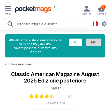
IT
0
Menu
Accesso
Carrello
Attualmente si sta visualizzando la
versione Italy del sito.
Volete passare al vostro sito
locale?
<
Ultima edizione
Classic American Magazine
August
2025 Edizione posteriore
English
18
Recensioni