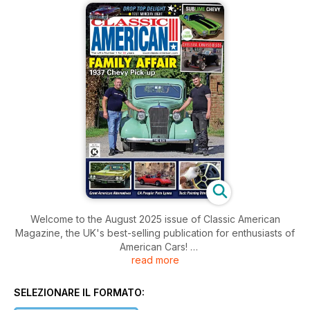
Welcome to the August 2025 issue of Classic American
Magazine, the UK's best-selling publication for enthusiasts of
American Cars!
read more
Inside this issue includes: 1937 Chevvy pick-up, 1951 Mercury,
1970 Chevvy Camarao, news from the UK and across the
SELEZIONARE IL FORMATO:
pond, reviews, events, great features, photos and the UK's