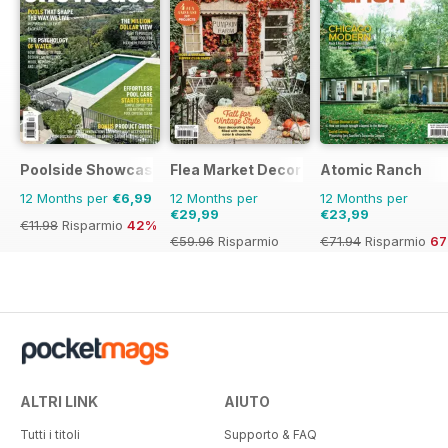
Poolside Showcase
Flea Market Decor
Atomic Ranch
12 Months per
€6,99
12 Months per
12 Months per
€29,99
€23,99
€11.98
Risparmio
42%
€59.96
Risparmio
€71.94
Risparmio
6
50%
ALTRI LINK
AIUTO
Tutti i titoli
Supporto & FAQ