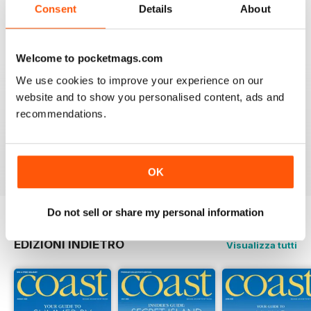
Consent
Details
About
Recensito 27 giugno 2019
Welcome to pocketmags.com
We use cookies to improve your experience on our
COAST
website and to show you personalised content, ads and
What a lovely magazine, the photography is just breath
recommendations.
taking, got to move to the south coast now!
Recensito 16 luglio 2013
OK
Do not sell or share my personal information
EDIZIONI INDIETRO
Visualizza tutti