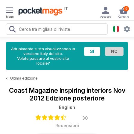
IT
0
Menu
Accesso
Carrello
Attualmente si sta visualizzando la
versione Italy del sito.
Volete passare al vostro sito
locale?
<
Ultima edizione
Coast Magazine
Inspiring interiors Nov
2012 Edizione posteriore
English
30
Recensioni