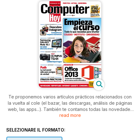
Te proponemos varios artículos prácticos relacionados con
la vuelta al cole (el bazar, las descargas, análisis de páginas
web, las apps...). También te contamos todas las novedades
read more
del nuevo Office de Microsoft, te explicamos cómo utilizar la
red social para móviles Path, y analizamos para ti varios
dispositivos, como la cámara acuática Olympus Tough TG-1.
SELEZIONARE IL FORMATO: