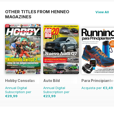
OTHER TITLES FROM HENNEO
View All
MAGAZINES
Hobby Consolas
Auto Bild
Para Principiante
Annual Digital
Annual Digital
Acquista per
€3,49
Subscription per
Subscription per
€29,99
€23,99
€59.88
Risparmio
€90.74
Risparmio
74%
50%