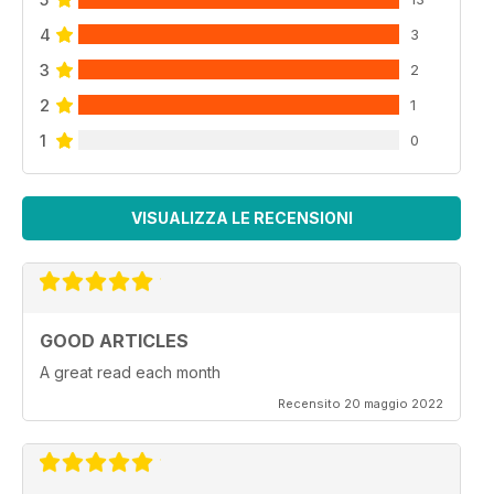
4
3
3
2
2
1
1
0
VISUALIZZA LE RECENSIONI
GOOD ARTICLES
A great read each month
Recensito 20 maggio 2022