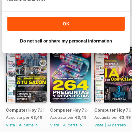
OK
EDIZIONI INDIETRO
Visualizza tutti
Do not sell or share my personal information
Computer Hoy 725
Computer Hoy 724
Computer Hoy 72
Acquista per
€3,49
Acquista per
€3,49
Acquista per
€3,49
Vista
|
Al carrello
Vista
|
Al carrello
Vista
|
Al carrello