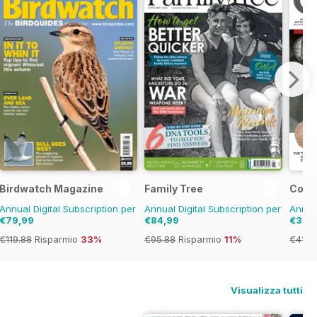
Birdwatch Magazine
Family Tree
Coin 
Annual Digital Subscription per
Annual Digital Subscription per
Annual
€79,99
€84,99
€35,
€119.88
Risparmio
33%
€95.88
Risparmio
11%
€41.8
Visualizza tutti