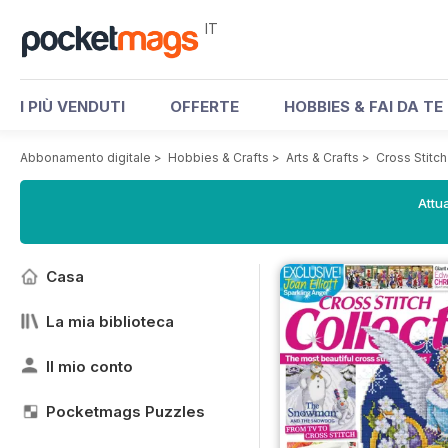
IT
I PIÙ VENDUTI
OFFERTE
HOBBIES & FAI DA TE
Abbonamento digitale
>
Hobbies & Crafts
>
Arts & Crafts
>
Cross Stitc
Attua
Casa
La mia biblioteca
Il mio conto
Pocketmags Puzzles