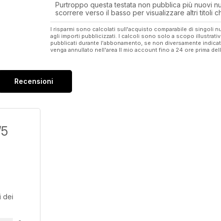
Purtroppo questa testata non pubblica più nuovi num
scorrere verso il basso per visualizzare altri titoli
I risparmi sono calcolati sull'acquisto comparabile di singoli
agli importi pubblicizzati. I calcoli sono solo a scopo illustrati
pubblicati durante l'abbonamento, se non diversamente indic
venga annullato nell'area Il mio account fino a 24 ore prima d
Recensioni
/5
 dei