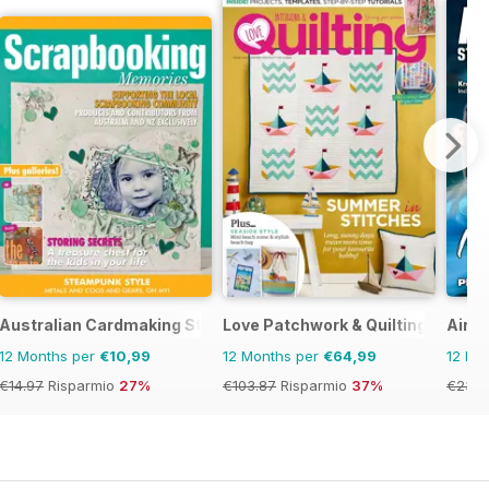
Australian Cardmaking Stamping and Papercraft
Love Patchwork & Quilting
Airbr
12 Months per
€10,99
12 Months per
€64,99
12 Mo
€14.97
Risparmio
27%
€103.87
Risparmio
37%
€23.9