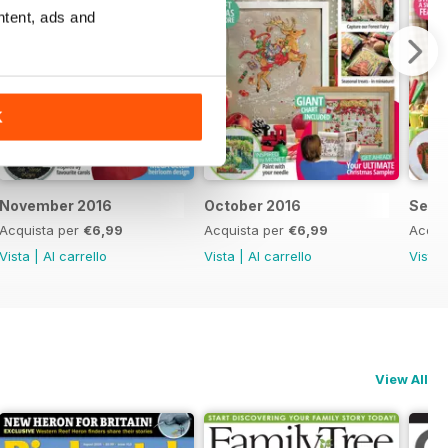
ntent, ads and
K
November 2016
October 2016
Sept
Acquista per
€6,99
Acquista per
€6,99
Acqui
Vista
|
Al carrello
Vista
|
Al carrello
Vista
View All