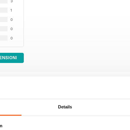
3
1
0
0
0
ENSIONI
Details
m