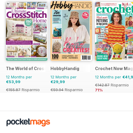
The World of Cross Stitching
HobbyHandig
Crochet Now Mag
12 Months per
12 Months per
12 Months per
€41,
€53,99
€29,99
€142.87
Risparmio
€155.87
Risparmio
€59.94
Risparmio
71%
65%
50%