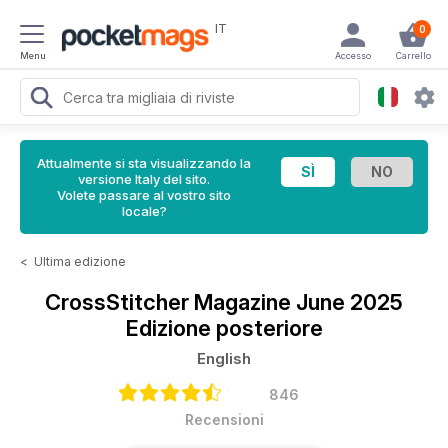
IT
0
Menu
Accesso
Carrello
Attualmente si sta visualizzando la
versione Italy del sito.
Volete passare al vostro sito
locale?
<
Ultima edizione
CrossStitcher Magazine
June 2025
Edizione posteriore
English
846
Recensioni