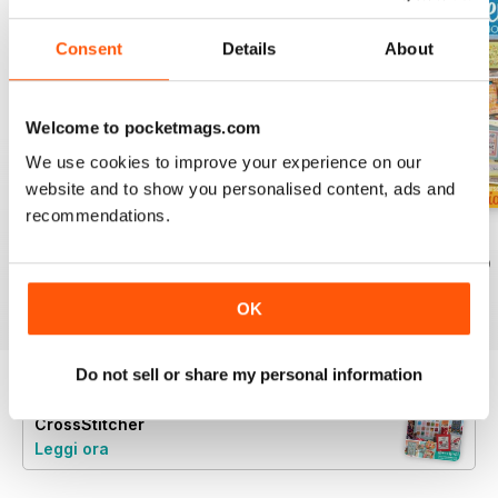
Consent
Details
About
Welcome to pocketmags.com
We use cookies to improve your experience on our
website and to show you personalised content, ads and
recommendations.
August 2026
July 2026
Summer 2026
Acquista per
€7,99
Acquista per
€7,99
Acquista per
€7,99
Vista
|
Al carrello
Vista
|
Al carrello
Vista
|
Al carrello
OK
Do not sell or share my personal information
Provate un
campione gratuito
di
CrossStitcher
Leggi ora