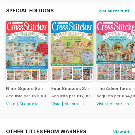
SPECIAL EDITIONS
Visualizza tutti
Nine-Square Sampler Set
Four Seasons Samplers
The Adventures o
Acquista per
€23,99
Acquista per
€17,99
Acquista per
€64,9
Vista
|
Al carrello
Vista
|
Al carrello
Vista
|
Al carrello
OTHER TITLES FROM WARNERS
View All