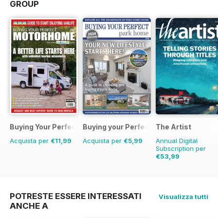
GROUP
Buying Your Perfect Motorhome
Buying your Perfect Park Home
The Artist
Acquista per
€11,99
Acquista per
€5,99
Annual Digital
Subscription per
€53,99
€83.88
Risparmio
36%
POTRESTE ESSERE INTERESSATI
Visualizza tutti
ANCHE A