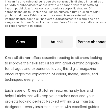
I risparmi sono calcolati sull'acquisto comparabile di singoli numeri su un
periodo di abbonamento annualizzato e possono variare rispetto agli
importi pubblicizzati. I calcoli sono solo a scopo illustrativo. Gli
abbonamenti digitali includono l'ultimo numero e tutti i numeri regolari
pubblicati durante l'abbonamento, se non diversamente indicato.
L'abbonamento scelto si rinnoverà automaticamente a meno che non
venga annullato nell'area Il mio account fino a 24 ore prima della scadenza
dell'abbonamento in corso.
Circa
Articoli
Perché abbonarsi
CrossStitcher
offers essential reading to stitchers looking
to improve their skill set. Filled with great crafting projects
for all ages and experience levels, this digital magazine
encourages the exploration of colour, theme, styles, and
techniques every month.
Each issue of
CrossStitcher
features handy tips and
helpful tricks that will keep your stitches neat and your
projects looking perfect. Packed with insights from top
designers - every instalment comes with excellent guides