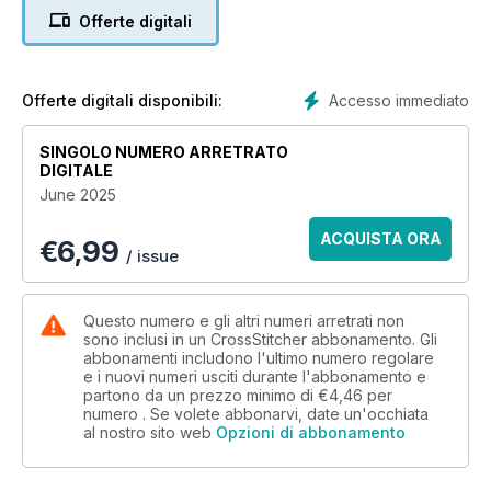
picture and card set. You can also create a pretty collection
Offerte digitali
of teatime pincushions and go for the ‘wow’ factor with our
stunning wildlife spiral! Plus we have the cutest animals
sampler for a nursery or child’s bedroom.
Accesso immediato
Offerte digitali disponibili:
As well as all this, we have all the latest stitching news,
interviews and reader stories.
SINGOLO NUMERO ARRETRATO
DIGITALE
Available now!
June 2025
ACQUISTA ORA
€
6,99
/ issue
Questo numero e gli altri numeri arretrati non
sono inclusi in un CrossStitcher abbonamento. Gli
abbonamenti includono l'ultimo numero regolare
e i nuovi numeri usciti durante l'abbonamento e
partono da un prezzo minimo di
€4,46
per
numero . Se volete abbonarvi, date un'occhiata
al nostro sito web
Opzioni di abbonamento