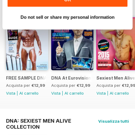
SPECIAL EDITIONS
Visualizza tutti
Do not sell or share my personal information
FREE SAMPLE DNA 317 – The Spanish Issue
DNA At Eurovision 2019
Sexiest Men Alive
Acquista per
€12,99
Acquista per
€12,99
Acquista per
€12,9
Vista
|
Al carrello
Vista
|
Al carrello
Vista
|
Al carrello
DNA: SEXIEST MEN ALIVE
Visualizza tutti
COLLECTION