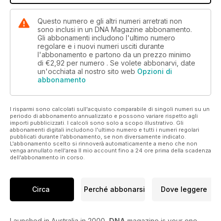
Questo numero e gli altri numeri arretrati non
sono inclusi in un DNA Magazine abbonamento.
Gli abbonamenti includono l'ultimo numero
regolare e i nuovi numeri usciti durante
l'abbonamento e partono da un prezzo minimo
di
€2,92
per numero . Se volete abbonarvi, date
un'occhiata al nostro sito web
Opzioni di
abbonamento
I risparmi sono calcolati sull'acquisto comparabile di singoli numeri su un
periodo di abbonamento annualizzato e possono variare rispetto agli
importi pubblicizzati. I calcoli sono solo a scopo illustrativo. Gli
abbonamenti digitali includono l'ultimo numero e tutti i numeri regolari
pubblicati durante l'abbonamento, se non diversamente indicato.
L'abbonamento scelto si rinnoverà automaticamente a meno che non
venga annullato nell'area Il mio account fino a 24 ore prima della scadenza
dell'abbonamento in corso.
Circa
Perché abbonarsi
Dove leggere
Launched in Australia in 2000,
DNA
magazine is your one-