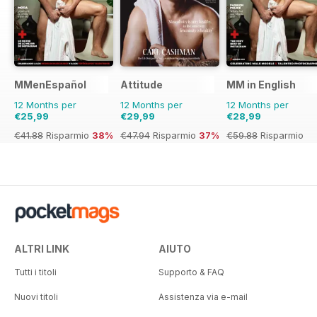
MMenEspañol
Attitude
MM in English
12 Months per
12 Months per
12 Months per
€25,99
€29,99
€28,99
€41.88
Risparmio
38%
€47.94
Risparmio
37%
€59.88
Risparmio
52%
ALTRI LINK
AIUTO
Tutti i titoli
Supporto & FAQ
Nuovi titoli
Assistenza via e-mail