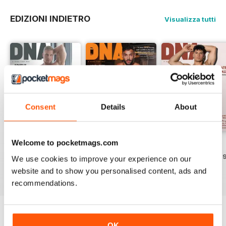
EDIZIONI INDIETRO
Visualizza tutti
Consent
Details
About
Welcome to pocketmags.com
DNA #318 – The Swimwear Issue
DNA 316 – The Mind And Body Issue
DNA #315
Acquista per
€12,99
Acquista per
€12,99
Acquista per
€12,9
We use cookies to improve your experience on our
Vista
|
Al carrello
Vista
|
Al carrello
Vista
|
Al carrello
website and to show you personalised content, ads and
recommendations.
OK