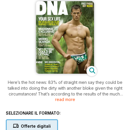
Here’s the hot news: 83% of straight men say they could be
talked into doing the dirty with another bloke given the right
circumstances! That’s according to the results of the much-
read more
anticipated DNA online survey about your bedroom
behaviour. Not so surprising is that 63% of our readers say
they could never be talked into straight shenanigans! See all
SELEZIONARE IL FORMATO:
the results - some scary, some fun - in DNA #102, on sale
today, or online.
Offerte digitali