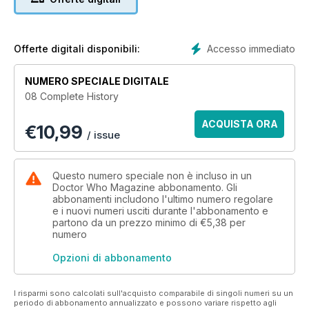
presence within the Post Office Tower. Super-computer
WOTAN is ready to take control...
THE SMUGGLERS
Accesso immediato
Offerte digitali disponibili:
The Doctor, Ben and Polly are caught up in the search for
hidden pirate treasure in seventeenth-century Cornwall.
NUMERO SPECIALE DIGITALE
08 Complete History
THE TENTH PLANET
Earth comes under attack from a force of emotionless
ACQUISTA ORA
€
10,99
Cybermen from the lost planet, Mondas. At Snowcap Base,
/ issue
the Doctor faces
a dangerous new foe as an old body wears thin...
Questo numero speciale non è incluso in un
Doctor Who Magazine abbonamento. Gli
abbonamenti includono l'ultimo numero regolare
e i nuovi numeri usciti durante l'abbonamento e
partono da un prezzo minimo di
€5,38
per
numero
Opzioni di abbonamento
I risparmi sono calcolati sull'acquisto comparabile di singoli numeri su un
periodo di abbonamento annualizzato e possono variare rispetto agli