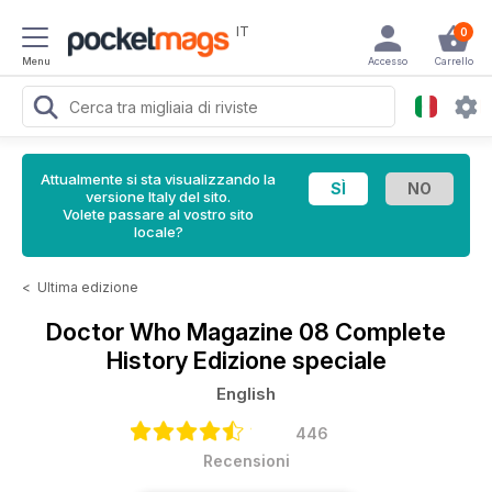
IT
0
Menu
Accesso
Carrello
Attualmente si sta visualizzando la
versione Italy del sito.
Volete passare al vostro sito
locale?
<
Ultima edizione
Doctor Who Magazine
08 Complete
History Edizione speciale
English
446
Recensioni