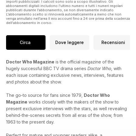
importi pubblicizzati. I calcoli sono solo a scopo illustrativo. Gli
abbonamenti digitali includono l'ultimo numero e tutti i numeri regolari
pubblicati durante l'abbonamento, se non diversamente indicato.
L'abbonamento scelto si rinnoverà automaticamente a meno che non
venga annullato nell'area Il mio account fino a 24 ore prima della scadenza
dell'abbonamento in corso.
Circa
Dove leggere
Recensioni
Doctor Who Magazine
is the official magazine of the
hugely successful BBC TV drama series
Doctor Who
, with
each issue containing exclusive news, interviews, features
and photos about the show.
The go-to source for fans since 1979,
Doctor Who
Magazine
works closely with the makers of the show to
present exclusive interviews with the stars, as well revealing
behind-the-scenes secrets from all eras of the show, from
1963 to the present day.
Perfect for mature and younger readers alike, a