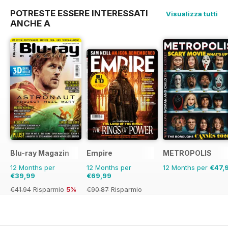
POTRESTE ESSERE INTERESSATI
Visualizza tutti
ANCHE A
Blu-ray Magazin
Empire
METROPOLIS
12 Months per
12 Months per
12 Months per
€47,
€39,99
€69,99
€41.94
Risparmio
5%
€90.87
Risparmio
23%