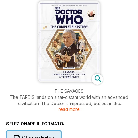
THE SAVAGES
The TARDIS lands on a far-distant world with an advanced
civilisation. The Doctor is impressed, but out in the
read more
wilderness, Steven and Dodo discover the dark secret of the
savages...
SELEZIONARE IL FORMATO:
THE WAR MACHINES
Returning to London in 1966, the Doctor senses an alien
Offerte digitali