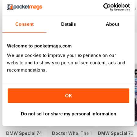
DWM 631
DWM 630
DWM 629
Acquista per
€9,99
Acquista per
€9,99
Acquista per
€9,99
Vista
|
Al carrello
Vista
|
Al carrello
Vista
|
Al carrello
Consent
Details
About
Welcome to pocketmags.com
SPECIAL EDITIONS
Visualizza tutti
We use cookies to improve your experience on our
website and to show you personalised content, ads and
recommendations.
OK
Do not sell or share my personal information
DMW Special 74
Doctor Who: The Time Museum
DMW Special 73