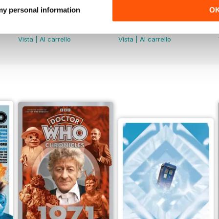
 my personal information
O
Doctor Who: The Time Museum
DMW Special 73
Acquista per
€14,99
Acquista per
€11,99
Vista
|
Al carrello
Vista
|
Al carrello