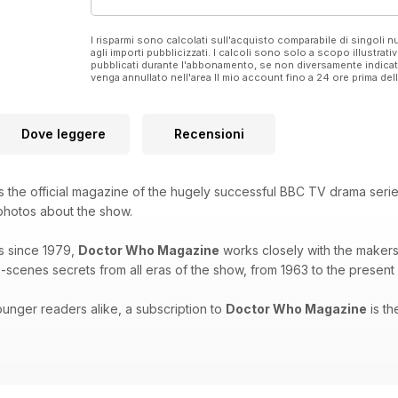
I risparmi sono calcolati sull'acquisto comparabile di singoli
agli importi pubblicizzati. I calcoli sono solo a scopo illustrati
pubblicati durante l'abbonamento, se non diversamente indic
venga annullato nell'area Il mio account fino a 24 ore prima d
Dove leggere
Recensioni
s the official magazine of the hugely successful BBC TV drama seri
 photos about the show.
s since 1979,
Doctor Who Magazine
works closely with the makers 
-scenes secrets from all eras of the show, from 1963 to the present
unger readers alike, a subscription to
Doctor Who Magazine
is th