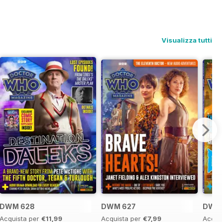
Visualizza tutti
DWM 628
DWM 627
DWM
Acquista per
€11,99
Acquista per
€7,99
Acqui