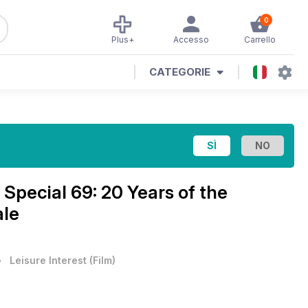
0
Plus+
Accesso
Carrello
CATEGORIE
pecial 69: 20 Years of the
ale
•
Leisure Interest
(
Film
)