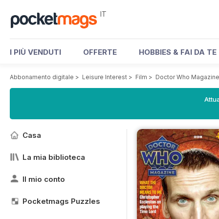
IT
I PIÙ VENDUTI
OFFERTE
HOBBIES & FAI DA TE
Abbonamento digitale
>
Leisure Interest
>
Film
>
Doctor Who Magazin
Attua
Casa
La mia biblioteca
Il mio conto
Pocketmags Puzzles