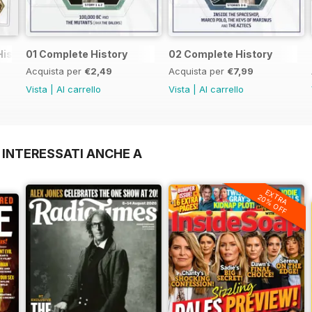
History
01 Complete History
02 Complete History
Acquista per
€2,49
Acquista per
€7,99
Vista
|
Al carrello
Vista
|
Al carrello
 INTERESSATI ANCHE A
EXTRA
20% OFF