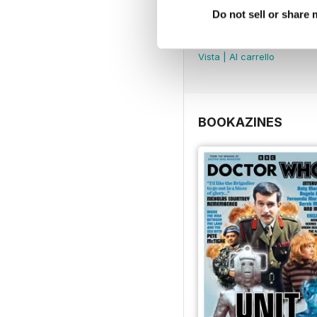
Do not sell or share
DMW Special 74
Acquista per
€10,99
Vista
|
Al carrello
BOOKAZINES