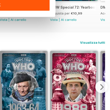
K
DWM: Chronicles 1984
DMW Special 72: Yearbook
DMW 
Acquista per
€14,99
Acquista per
€10,99
Acqui
Vista
|
Al carrello
Vista
|
Al carrello
Vista
Visualizza tutti