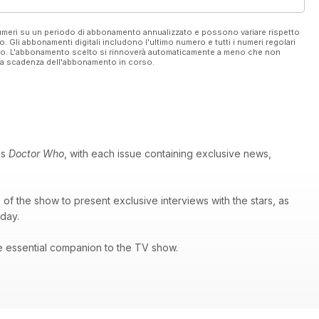
 numeri su un periodo di abbonamento annualizzato e possono variare rispetto
vo. Gli abbonamenti digitali includono l'ultimo numero e tutti i numeri regolari
ato. L'abbonamento scelto si rinnoverà automaticamente a meno che non
ella scadenza dell'abbonamento in corso.
es
Doctor Who
, with each issue containing exclusive news,
of the show to present exclusive interviews with the stars, as
 day.
e essential companion to the TV show.