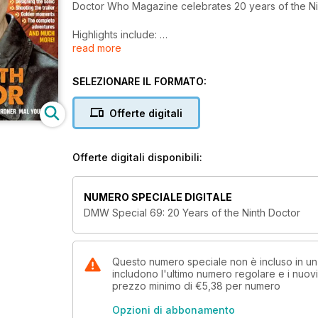
Doctor Who Magazine celebrates 20 years of the Nint
Highlights include:
read more
In his first interview for DWM, executive producer
the screen.
SELEZIONARE IL FORMATO:
In another first for the magazine, Joe Ahearne – wh
readers behind the scenes on the 2005 series.
Offerte digitali
Christopher Eccleston explains what drew him to the r
years on.
Interviews with Lloyd Elis (first assistant director)
Offerte digitali disponibili:
manager).
The cast and crew of the 2005 series choose their 
The making of the renowned Trip of a Lifetime traile
NUMERO SPECIALE DIGITALE
Concept artist Dan Walker reveals his original desig
DMW Special 69: 20 Years of the Ninth Doctor
Fans share their eye witness accounts – and photogr
Action figures, radio-controlled Daleks and other m
elsewhere.
A guide to the Ninth Doctor’s adventures in the ex
Questo numero speciale non è incluso in 
includono l'ultimo numero regolare e i nuov
PLUS a new and exclusive short story by Doctor Wh
prezzo minimo di
€5,38
per numero
Opzioni di abbonamento