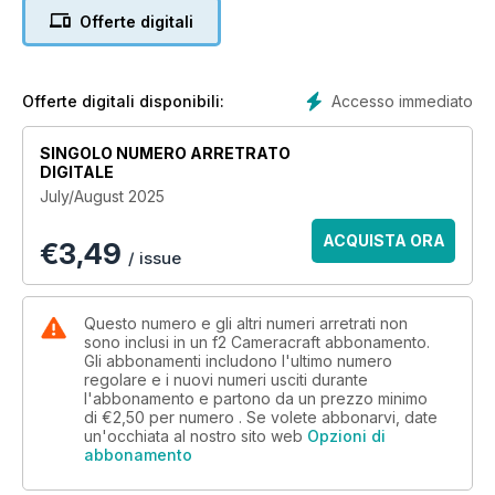
Discover Samyang's funky Remaster Slim trio of sub-10g
Offerte digitali
weight lenses and the brilliant collaboration of Schneider-
Kreuznach and LKSamyang to make the world's first filter
friendly 14-24mm f/2.8 ultrawide zoom. Almost feel feel the
texture of Permajet's easy to print :Portrait Rag 305 - and
Accesso immediato
Offerte digitali disponibili:
more!
SINGOLO NUMERO ARRETRATO
DIGITALE
July/August 2025
ACQUISTA ORA
€
3,49
/ issue
Questo numero e gli altri numeri arretrati non
sono inclusi in un f2 Cameracraft abbonamento.
Gli abbonamenti includono l'ultimo numero
regolare e i nuovi numeri usciti durante
l'abbonamento e partono da un prezzo minimo
di
€2,50
per numero . Se volete abbonarvi, date
un'occhiata al nostro sito web
Opzioni di
abbonamento