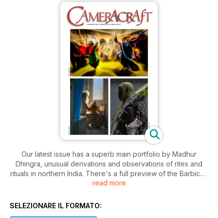
Our latest issue has a superb main portfolio by Madhur
Dhingra, unusual derivations and observations of rites and
rituals in northern India. There's a full preview of the Barbican
read more
Gallery's Dirty Looks which you can visit in person from
September 25th to January 25th in London. Learn how to edit
raw files non-destructively in Adobe's software and save
SELEZIONARE IL FORMATO:
gigabytes of storage space with .XML recorded actions.