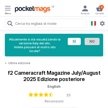
IT
0
Menu
Accesso
Carrello
Attualmente si sta visualizzando la
versione Italy del sito.
Volete passare al vostro sito
locale?
<
Ultima edizione
f2 Cameracraft Magazine
July/August
2025 Edizione posteriore
English
33
Recensioni