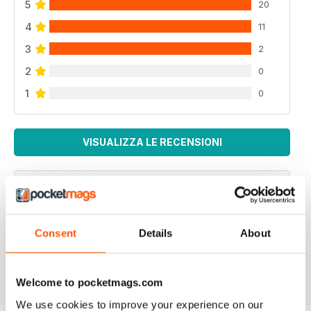
5
20
4
11
3
2
2
0
1
0
VISUALIZZA LE RECENSIONI
F2 CAMERACRAFT
Consent
Details
About
very enjoyable
Recensito 01 gennaio 2026
Welcome to pocketmags.com
We use cookies to improve your experience on our