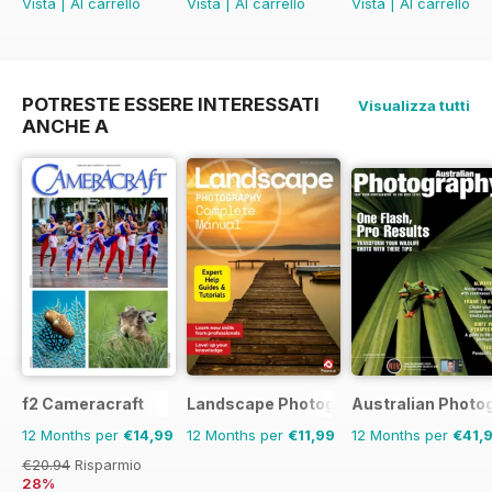
Vista
|
Al carrello
Vista
|
Al carrello
Vista
|
Al carrello
POTRESTE ESSERE INTERESSATI
Visualizza tutti
ANCHE A
f2 Cameracraft
Landscape Photography The Complet
Australian Photo
12 Months per
€14,99
12 Months per
€11,99
12 Months per
€41,
€20.94
Risparmio
28%