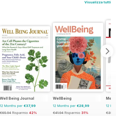
Visualizza tutti
Well Being Journal
WellBeing
Menta
12 Months per
€37,99
12 Months per
€28,99
12 Mo
€65.94
Risparmio
42%
€41.94
Risparmio
31%
€35.9