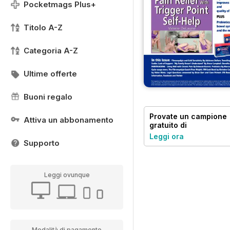
Pocketmags Plus+
Titolo A-Z
Categoria A-Z
Ultime offerte
Buoni regalo
Provate un
campione
Attiva un abbonamento
gratuito
di
Fibromyalgia
Leggi ora
Magazine
Supporto
Leggi ovunque
Modalità di pagamento