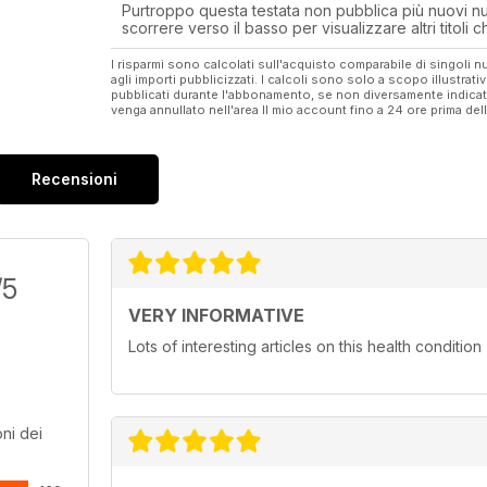
Purtroppo questa testata non pubblica più nuovi num
scorrere verso il basso per visualizzare altri titoli
I risparmi sono calcolati sull'acquisto comparabile di singoli
agli importi pubblicizzati. I calcoli sono solo a scopo illustrati
pubblicati durante l'abbonamento, se non diversamente indic
venga annullato nell'area Il mio account fino a 24 ore prima d
Recensioni
/5
VERY INFORMATIVE
Lots of interesting articles on this health condition
ni dei