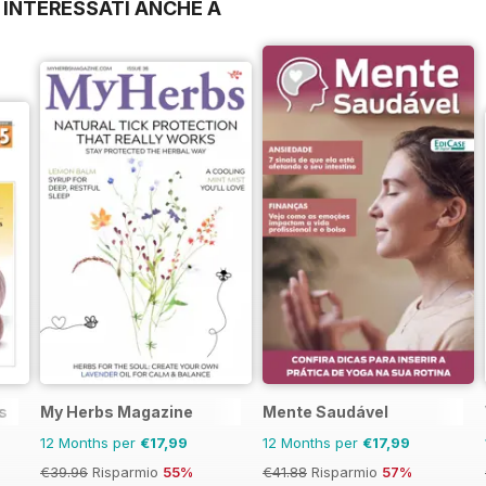
 INTERESSATI ANCHE A
s
My Herbs Magazine
Mente Saudável
12 Months per
€17,99
12 Months per
€17,99
€39.96
Risparmio
55%
€41.88
Risparmio
57%