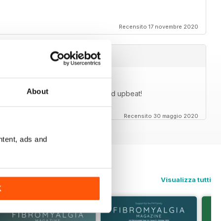
Recensito 17 novembre 2020
About
cles are generally very positive and upbeat!
Recensito 30 maggio 2020
ntent, ads and
Visualizza tutti
K