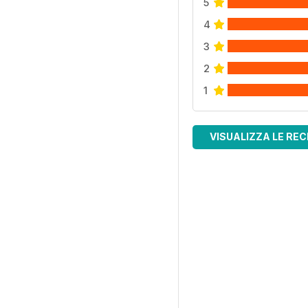
5
4
3
2
1
VISUALIZZA LE REC