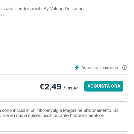
nts and Tender points By Valerie De Laune
wo
ell
dler
By Bruce Campbell
 Deborah Barrett
Accesso immediato
€
2,49
ACQUISTA ORA
/ issue
on sono inclusi in un Fibromyalgia Magazine abbonamento. Gli
lare e i nuovi numeri usciti durante l'abbonamento e