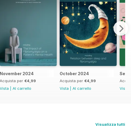
November 2024
October 2024
Sept
Acquista per
€4,99
Acquista per
€4,99
Acqui
Vista
|
Al carrello
Vista
|
Al carrello
Vista
Visualizza tutti