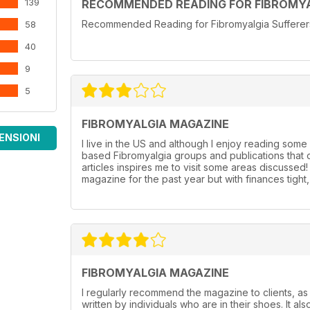
139
RECOMMENDED READING FOR FIBROMYA
Recommended Reading for Fibromyalgia Sufferers l
58
40
9
5
FIBROMYALGIA MAGAZINE
ENSIONI
I live in the US and although I enjoy reading some 
based Fibromyalgia groups and publications that o
articles inspires me to visit some areas discussed
magazine for the past year but with finances tigh
FIBROMYALGIA MAGAZINE
I regularly recommend the magazine to clients, as 
written by individuals who are in their shoes. It als