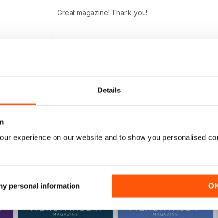
Great magazine! Thank you!
FIBROMYALGIA MAGAZINE
Details
Totally awesome magazine as per usual :) the arti
m
our experience on our website and to show you personalised co
 my personal information
O