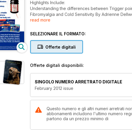
Highlights Include:
Understanding the differences between Trigger poi
Fibromyalgia and Cold Sensitivity By Adrienne Dell
read more
Fibromyalgia Medication- Amitriptyline By Dr Colin D
Travelling a Rocky Road? The Pain Clinic By Jan Sa
Lack of Support: "My Family Doesn't Understand" 
SELEZIONARE IL FORMATO:
Benefits appeals system 'on brink of collapse'
Offerte digitali
PAINTRACKING Living Well with Chronic Pain By
Zivadol Update
Offerte digitali disponibili:
Probiotics By Marcus Webb
New “CherryActive” Research
SINGOLO NUMERO ARRETRATO DIGITALE
February 2012 issue
Questo numero e gli altri numeri arretrati n
abbonamenti includono l'ultimo numero rego
partono da un prezzo minimo di