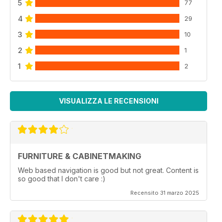
5
77
4
29
3
10
2
1
1
2
VISUALIZZA LE RECENSIONI
FURNITURE & CABINETMAKING
Web based navigation is good but not great. Content is
so good that I don't care :)
Recensito 31 marzo 2025