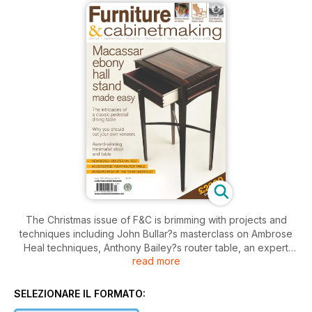
The Christmas issue of F&C is brimming with projects and
techniques including John Bullar?s masterclass on Ambrose
Heal techniques, Anthony Bailey?s router table, an expert
read more
guide to hinging tips, Alan Holtham looks at furniture strength
and aesthetics and Colin Sullivan examines whether people
choose metal for its sharpening or longevity attributes.
SELEZIONARE IL FORMATO:
In our design and inspiration section, Derek Jones explores