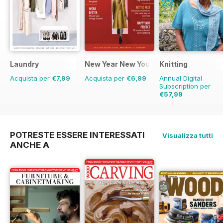
Laundry
New Year New You
Knitting
Acquista per
€7,99
Acquista per
€6,99
Annual Digital
Subscription per
€57,99
€71.91
Risparmio
19
POTRESTE ESSERE INTERESSATI
Visualizza tutti
ANCHE A