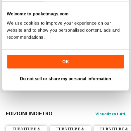
FURNITURE & CABINETMAKING
I am a retired geologist but have build furniture my
Welcome to pocketmags.com
entire life and I fine every issue useful.
We use cookies to improve your experience on our
Recensito 22 febbraio 2020
website and to show you personalised content, ads and
recommendations.
ALWAYS A GOOD READ
OK
Up-to-date designs
Recensito 26 luglio 2019
Do not sell or share my personal information
EDIZIONI INDIETRO
Visualizza tutti