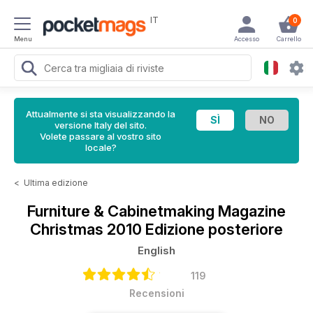
IT
0
Menu
Accesso
Carrello
Attualmente si sta visualizzando la
versione Italy del sito.
Volete passare al vostro sito
locale?
<
Ultima edizione
Furniture & Cabinetmaking Magazine
Christmas 2010 Edizione posteriore
English
119
Recensioni