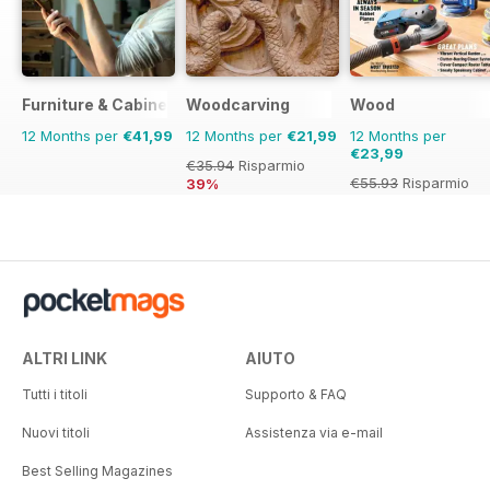
Furniture & Cabinetmaking
Woodcarving
Wood
12 Months per
€41,99
12 Months per
€21,99
12 Months per
€23,99
€35.94
Risparmio
€55.93
Risparmio
39%
57%
ALTRI LINK
AIUTO
Tutti i titoli
Supporto & FAQ
Nuovi titoli
Assistenza via e-mail
Best Selling Magazines