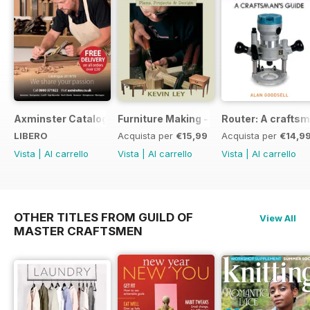
Axminster Catalogue 2019
Furniture Making - Plans, Projects & D
Router: A craftsm
LIBERO
Acquista per
€15,99
Acquista per
€14,9
Vista
|
Al carrello
Vista
|
Al carrello
Vista
|
Al carrello
OTHER TITLES FROM GUILD OF
View All
MASTER CRAFTSMEN