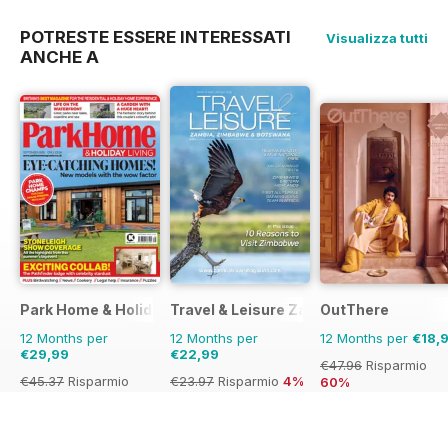
POTRESTE ESSERE INTERESSATI
Visualizza tutti
ANCHE A
Park Home & Holiday Living
Travel & Leisure Zambia & Zimbabwe
OutThere
12 Months per
12 Months per
12 Months per
€18,
€29,99
€22,99
€47.96
Risparmio
€45.37
Risparmio
€23.97
Risparmio
4%
60%
34%