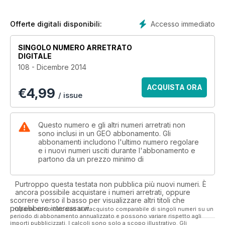
e proprio
laboratorio dell’evoluzionismo, che rende bene l’idea dei
tempi (5
Accesso immediato
Offerte digitali disponibili:
anni solo per abituare i bonobo alla presenza umana) e dei
disagi che
SINGOLO NUMERO ARRETRATO
la scienza deve affrontare per poter dare risposte serie e
DIGITALE
attendibili –
108 - Dicembre 2014
“scientifiche”, in una parola – alle molte domande che si pone
l’umanità.
ACQUISTA ORA
€
4,99
/ issue
Questo numero e gli altri numeri arretrati non
sono inclusi in un GEO abbonamento. Gli
abbonamenti includono l'ultimo numero regolare
e i nuovi numeri usciti durante l'abbonamento e
partono da un prezzo minimo di
Purtroppo questa testata non pubblica più nuovi numeri. È
ancora possibile acquistare i numeri arretrati, oppure
scorrere verso il basso per visualizzare altri titoli che
potrebbero interessarvi.
I risparmi sono calcolati sull'acquisto comparabile di singoli numeri su un
periodo di abbonamento annualizzato e possono variare rispetto agli
importi pubblicizzati. I calcoli sono solo a scopo illustrativo. Gli