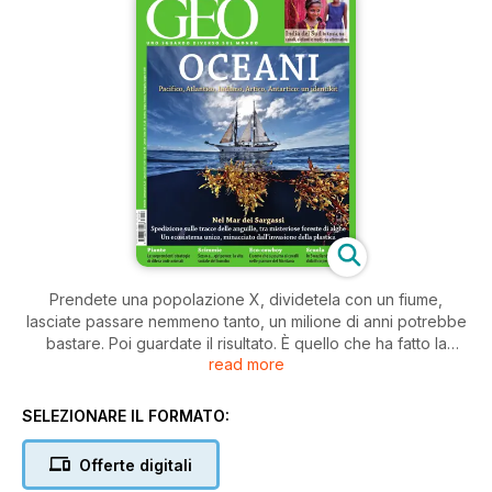
Prendete una popolazione X, dividetela con un fiume,
lasciate passare nemmeno tanto, un milione di anni potrebbe
bastare. Poi guardate il risultato. È quello che ha fatto la
read more
nostra inviata nella giungla congolese,
che a pag. 54 riporta l’esito degli studi che i ricercatori del
Max Planck Institute stanno effettuando sui bonobo, scimmie
SELEZIONARE IL FORMATO:
che il fiume Congo ha diviso dagli scimpanzé e che hanno
sviluppato caratteristiche fisiche, ma
Offerte digitali
soprattutto sociali, totalmente diverse dai loro cugini. Un vero