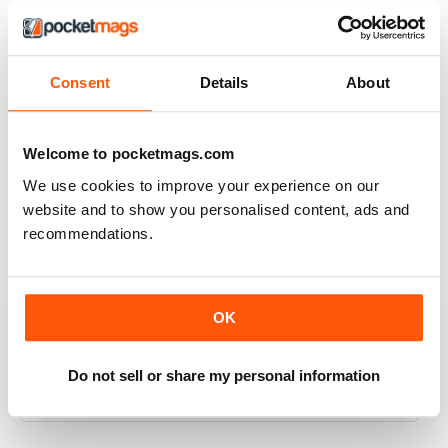
3
0
2
0
1
0
Consent
Details
About
VISUALIZZA LE RECENSIONI
Welcome to pocketmags.com
We use cookies to improve your experience on our
website and to show you personalised content, ads and
recommendations.
INFORMATIVE ARTICLES AND BEAUTIFUL
PHOTOS
I used to buy the Spanish edition of this magazine
OK
when I lived in Spain. It's similar to the National
Geographic with really fascinating articles and features,
and the most stunning photos. It deals with travel and
Do not sell or share my personal information
wildlife among other things.
Recensito 03 giugno 2017