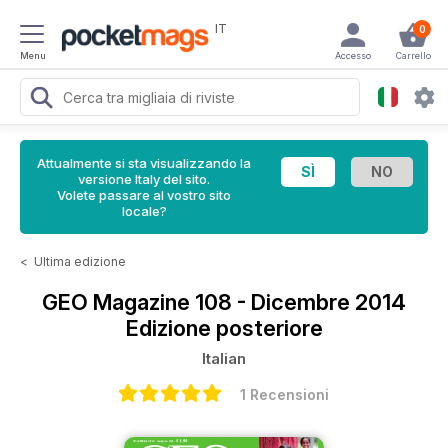
IT
0
Menu
Accesso
Carrello
Attualmente si sta visualizzando la
versione Italy del sito.
Volete passare al vostro sito
locale?
<
Ultima edizione
GEO Magazine
108 - Dicembre 2014
Edizione posteriore
Italian
1 Recensioni