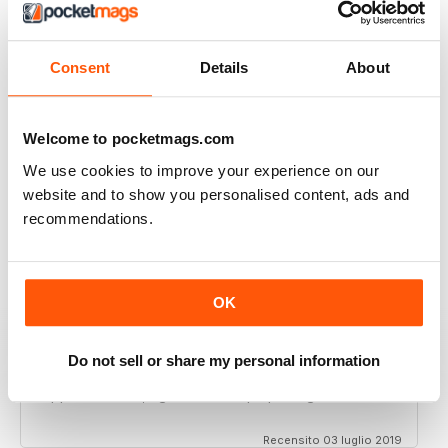
Recensito 29 aprile 2020
Consent
Details
About
GT PORSCHE
Welcome to pocketmags.com
Keep up the good work - your mag is an enjoyable
We use cookies to improve your experience on our
read
website and to show you personalised content, ads and
Recensito 24 febbraio 2020
recommendations.
OK
THE BEST PORSCHE MAGAZINE OUT THERE
Really enjoying GT Porsche's new look and fresh
content. Finally, we have a Porsche magazine that
Do not sell or share my personal information
knows how to have fun. That's what Porsches are
supposed to be, right? Fun. Keep up the good work.
Recensito 03 luglio 2019