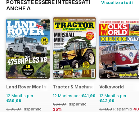
POTRESTE ESSERE INTERESSATI
Visualizza tutti
ANCHE A
Land Rover Monthly
Tractor & Machinery
Volksworld
12 Months per
12 Months per
€41,99
12 Months per
€89,99
€42,99
€64.87
Risparmio
€103.87
Risparmio
€71.88
Risparmio
4
35%
13%