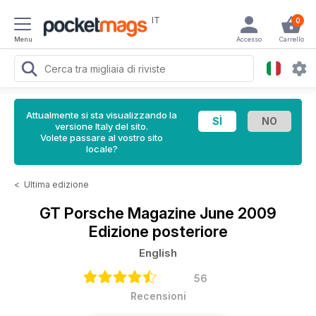
IT
0
Menu
Accesso
Carrello
Attualmente si sta visualizzando la
versione Italy del sito.
Volete passare al vostro sito
locale?
<
Ultima edizione
GT Porsche Magazine
June 2009
Edizione posteriore
English
56
Recensioni