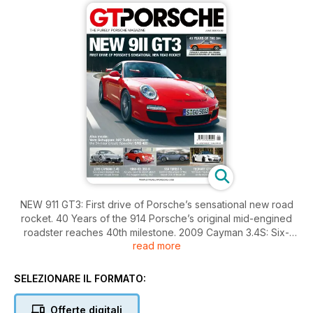
NEW 911 GT3: First drive of Porsche’s sensational new road
rocket. 40 Years of the 914 Porsche’s original mid-engined
roadster reaches 40th milestone. 2009 Cayman 3.4S: Six-
read more
speed manual mid-engined coupé driven. 1960-63 356 B: All
you need to know about the biggest-selling 356. 964 Turbo
S: Behind the wheel of the rarest 964 of them all. TechArt
SELEZIONARE IL FORMATO:
GTStreet: Wind-in-the-hair motoring at its most extreme. Also
inside: Vern Schuppan; 997 Turbo completes the 24-hour
Offerte digitali