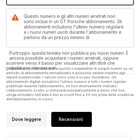
Questo numero e gli altri numeri arretrati non
sono inclusi in un GT Porsche abbonamento. Gli
abbonamenti includono l'ultimo numero regolare
e i nuovi numeri usciti durante l'abbonamento e
partono da un prezzo minimo di
Purtroppo questa testata non pubblica più nuovi numeri. È
ancora possibile acquistare i numeri arretrati, oppure
scorrere verso il basso per visualizzare altri titoli che
potrebbero interessarvi.
I risparmi sono calcolati sull'acquisto comparabile di singoli numeri su un
periodo di abbonamento annualizzato e possono variare rispetto agli
importi pubblicizzati. I calcoli sono solo a scopo illustrativo. Gli
abbonamenti digitali includono l'ultimo numero e tutti i numeri regolari
pubblicati durante l'abbonamento, se non diversamente indicato.
L'abbonamento scelto si rinnoverà automaticamente a meno che non
venga annullato nell'area Il mio account fino a 24 ore prima della scadenza
dell'abbonamento in corso.
Dove leggere
Recensioni