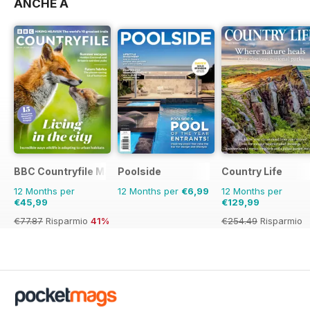
ANCHE A
BBC Countryfile Magazine
Poolside
Country Life
12 Months per
12 Months per
€6,99
12 Months per
€45,99
€129,99
€77.87
Risparmio
41%
€254.49
Risparmio
49%