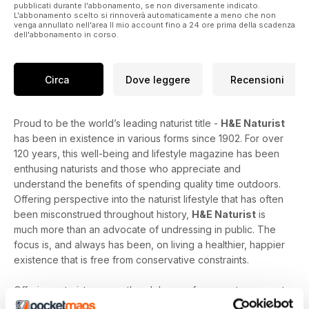
pubblicati durante l'abbonamento, se non diversamente indicato.
L'abbonamento scelto si rinnoverà automaticamente a meno che non
venga annullato nell'area Il mio account fino a 24 ore prima della scadenza
dell'abbonamento in corso.
Circa
Dove leggere
Recensioni
Proud to be the world’s leading naturist title -
H&E Naturist
has been in existence in various forms since 1902. For over
120 years, this well-being and lifestyle magazine has been
enthusing naturists and those who appreciate and
understand the benefits of spending quality time outdoors.
Offering perspective into the naturist lifestyle that has often
been misconstrued throughout history,
H&E Naturist
is
much more than an advocate of undressing in public. The
focus is, and always has been, on living a healthier, happier
existence that is free from conservative constraints.
Offering naturists across the globe a safe space to connect
with those who share their ideals,
H&E Naturist
features