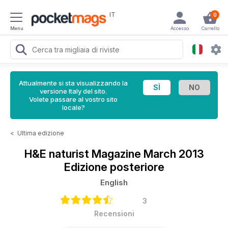
IT
0
Menu
Accesso
Carrello
Attualmente si sta visualizzando la
versione Italy del sito.
Volete passare al vostro sito
locale?
<
Ultima edizione
H&E naturist Magazine
March 2013
Edizione posteriore
English
3
Recensioni