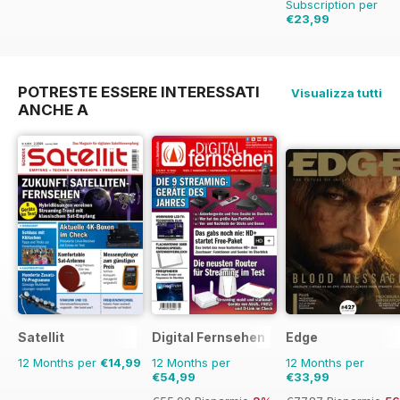
Subscription per
€23,99
€90.74
Risparmio
7
POTRESTE ESSERE INTERESSATI
Visualizza tutti
ANCHE A
Satellit
Digital Fernsehen
Edge
12 Months per
€14,99
12 Months per
12 Months per
€54,99
€33,99