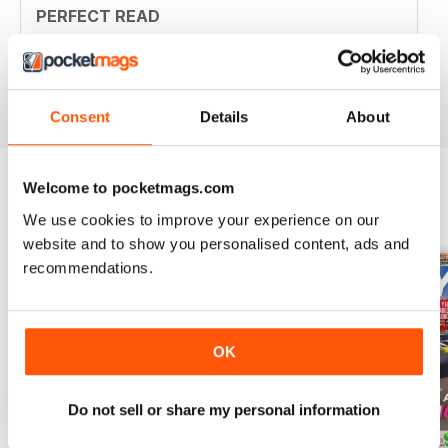
PERFECT READ
If you love video games, this is the magazine for you!
Recensito 25 luglio 2019
Consent
Details
About
Welcome to pocketmags.com
EDIZIONI INDIETRO
We use cookies to improve your experience on our
Visualizza tutti
website and to show you personalised content, ads and
recommendations.
OK
Do not sell or share my personal information