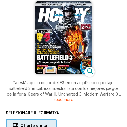
Ya está aquí lo mejor del E3 en un amplísimo reportaje.
Battlefield 3 encabeza nuestra lista con los mejores juegos
de la feria: Gears of War III, Uncharted 3, Modern Warfare 3...
read more
Resumimos las conferencias de las tres grandes compañías y
os o contamos todo sobre la nuevas consolas de Nintendo y
Sony: Wii U y PS Vita. Además, comparamos los mejores
SELEZIONARE IL FORMATO:
tablets para jugar y analizamos juegos tan esperados como
Zelda: Ocarina of Time 3D o Infamous 2.
Offerte digitali