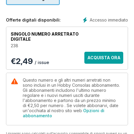
Accesso immediato
Offerte digitali disponibili:
SINGOLO NUMERO ARRETRATO
DIGITALE
238
ACQUISTA ORA
€
2,49
/ issue
Questo numero e gli altri numeri arretrati non
sono inclusi in un Hobby Consolas abbonamento.
Gli abbonamenti includono l'ultimo numero
regolare e i nuovi numeri usciti durante
l'abbonamento e partono da un prezzo minimo
di
€2,50
per numero . Se volete abbonarvi, date
un'occhiata al nostro sito web
Opzioni di
abbonamento
I risparmi sono calcolati sull'acquisto comparabile di singoli numeri su un