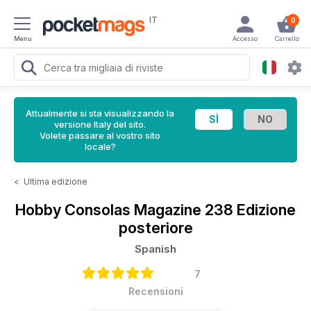
IT
0
Menu
Accesso
Carrello
Attualmente si sta visualizzando la
versione Italy del sito.
Volete passare al vostro sito
locale?
<
Ultima edizione
Hobby Consolas Magazine
238 Edizione
posteriore
Spanish
7
Recensioni