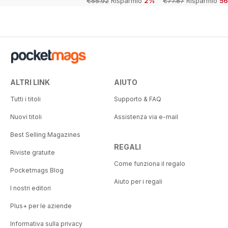
€55.92
Risparmio
2%
€77.87
Risparmio
5
ALTRI LINK
AIUTO
Tutti i titoli
Supporto & FAQ
Nuovi titoli
Assistenza via e-mail
Best Selling Magazines
REGALI
Riviste gratuite
Come funziona il regalo
Pocketmags Blog
Aiuto per i regali
I nostri editori
Plus+ per le aziende
Informativa sulla privacy