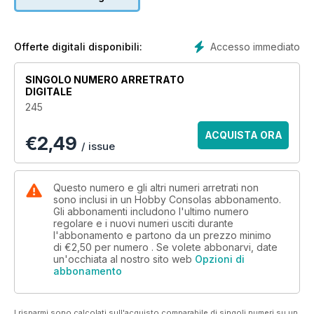
Accesso immediato
Offerte digitali disponibili:
SINGOLO NUMERO ARRETRATO
DIGITALE
245
ACQUISTA ORA
€
2,49
/ issue
Questo numero e gli altri numeri arretrati non
sono inclusi in un Hobby Consolas abbonamento.
Gli abbonamenti includono l'ultimo numero
regolare e i nuovi numeri usciti durante
l'abbonamento e partono da un prezzo minimo
di
€2,50
per numero . Se volete abbonarvi, date
un'occhiata al nostro sito web
Opzioni di
abbonamento
I risparmi sono calcolati sull'acquisto comparabile di singoli numeri su un