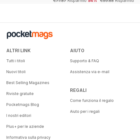
€77.87
Risparmio
54%
€59.88
Risparmio
50%
ALTRI LINK
AIUTO
Tutti i titoli
Supporto & FAQ
Nuovi titoli
Assistenza via e-mail
Best Selling Magazines
REGALI
Riviste gratuite
Come funziona il regalo
Pocketmags Blog
Aiuto per i regali
I nostri editori
Plus+ per le aziende
Informativa sulla privacy