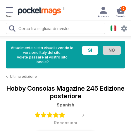
IT
0
Menu
Accesso
Carrello
Attualmente si sta visualizzando la
versione Italy del sito.
Volete passare al vostro sito
locale?
<
Ultima edizione
Hobby Consolas Magazine
245 Edizione
posteriore
Spanish
7
Recensioni