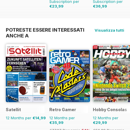
Subscription per
Subscription per
€23,99
€36,99
€90.74
Risparmio
74%
€90.74
Risparmio
59%
POTRESTE ESSERE INTERESSATI
Visualizza tutti
ANCHE A
Satellit
Retro Gamer
Hobby Consolas
12 Months per
€14,99
12 Months per
12 Months per
€35,99
€29,99