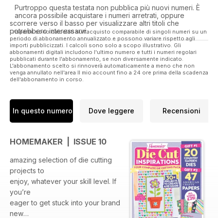
Purtroppo questa testata non pubblica più nuovi numeri. È
ancora possibile acquistare i numeri arretrati, oppure
scorrere verso il basso per visualizzare altri titoli che
potrebbero interessarvi.
I risparmi sono calcolati sull'acquisto comparabile di singoli numeri su un
periodo di abbonamento annualizzato e possono variare rispetto agli
importi pubblicizzati. I calcoli sono solo a scopo illustrativo. Gli
abbonamenti digitali includono l'ultimo numero e tutti i numeri regolari
pubblicati durante l'abbonamento, se non diversamente indicato.
L'abbonamento scelto si rinnoverà automaticamente a meno che non
venga annullato nell'area Il mio account fino a 24 ore prima della scadenza
dell'abbonamento in corso.
In questo numero
Dove leggere
Recensioni
HOMEMAKER | ISSUE 10
amazing selection of die cutting
projects to
enjoy, whatever your skill level. If
you’re
eager to get stuck into your brand
new