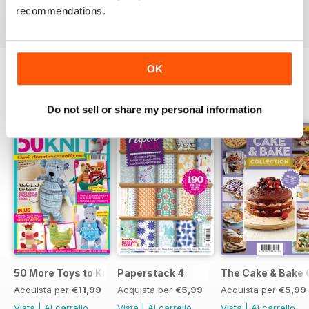
recommendations.
Vista
|
Al carrello
Vista
|
Al carrello
Vista
|
Al carrello
OK
SPECIAL EDITIONS
Visualizza tutti
Do not sell or share my personal information
50 More Toys to Knit
Paperstack 4
The Cake & Bake 
Acquista per
€11,99
Acquista per
€5,99
Acquista per
€5,99
Vista
|
Al carrello
Vista
|
Al carrello
Vista
|
Al carrello