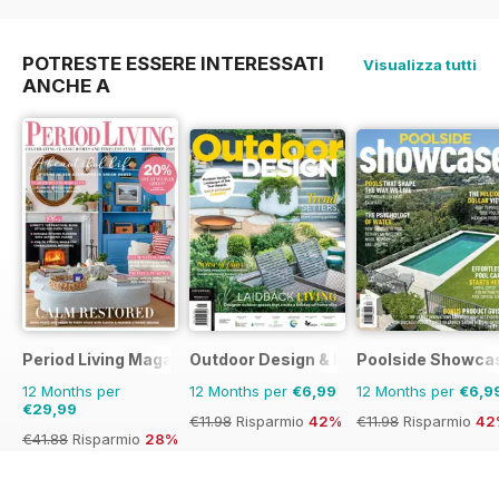
POTRESTE ESSERE INTERESSATI
Visualizza tutti
ANCHE A
Period Living Magazine
Outdoor Design & Living
Poolside Showca
12 Months per
12 Months per
€6,99
12 Months per
€6,9
€29,99
€11.98
Risparmio
42%
€11.98
Risparmio
42
€41.88
Risparmio
28%