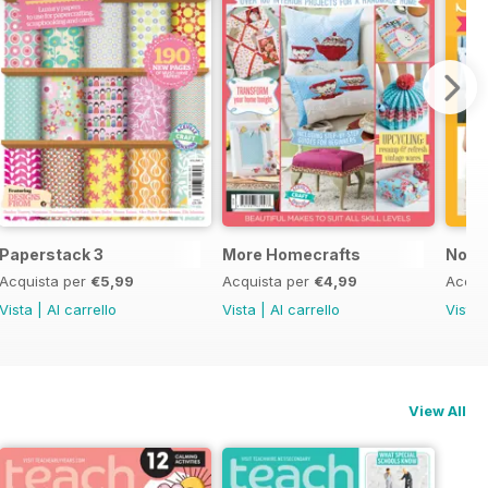
Paperstack 3
More Homecrafts
No P
Acquista per
€5,99
Acquista per
€4,99
Acqui
Vista
|
Al carrello
Vista
|
Al carrello
Vista
View All