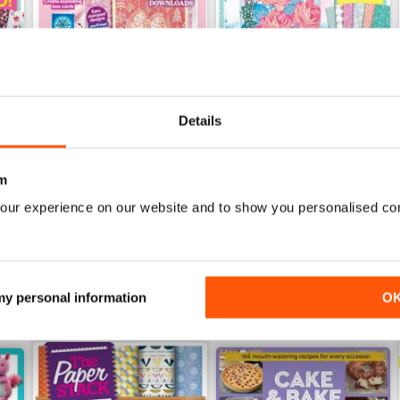
Details
Issue 8
Issue 7
Acquista per
€11,99
Acquista per
€11,99
m
Vista
|
Al carrello
Vista
|
Al carrello
our experience on our website and to show you personalised co
 my personal information
O