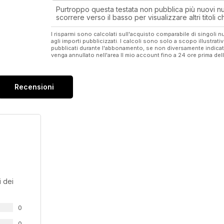
Purtroppo questa testata non pubblica più nuovi num
scorrere verso il basso per visualizzare altri titoli
I risparmi sono calcolati sull'acquisto comparabile di singoli
agli importi pubblicizzati. I calcoli sono solo a scopo illustrati
pubblicati durante l'abbonamento, se non diversamente indic
venga annullato nell'area Il mio account fino a 24 ore prima d
Recensioni
 dei
0
0