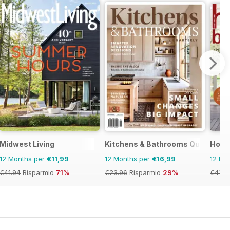
Midwest Living
Kitchens & Bathrooms Quarterly
Home
12 Months per
€11,99
12 Months per
€16,99
12 Mo
€41.94
Risparmio
71%
€23.96
Risparmio
29%
€41.8