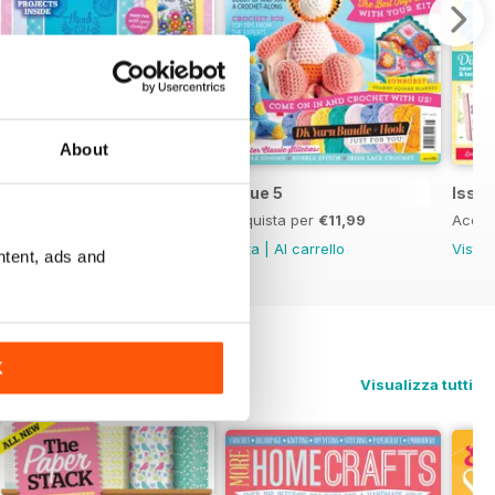
About
Issue 6
Issue 5
Issue
Acquista per
€11,99
Acquista per
€11,99
Acqui
Vista
|
Al carrello
Vista
|
Al carrello
Vista
ntent, ads and
K
Visualizza tutti