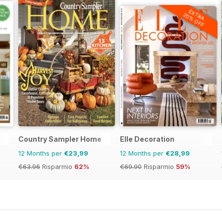
EXTRA
20% OFF
Country Sampler Home
Elle Decoration
12 Months per
€23,99
12 Months per
€28,99
€63.96
Risparmio
62%
€69.90
Risparmio
59%