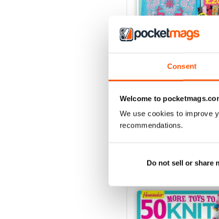
Consent
Issue 9
Acquista per
€11,99
Welcome to pocketmags.co
Vista
|
Al carrello
We use cookies to improve y
recommendations.
Do not sell or share
SPECIAL EDITIONS