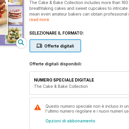
The Cake & Bake Collection includes more than 160
breathtaking cakes and sweet cupcakes to intricate 
mean even amateur bakers can obtain professional res
read more
night on the sofa, there are recipes for every occas
SELEZIONARE IL FORMATO:
Offerte digitali
Offerte digitali disponibili:
NUMERO SPECIALE DIGITALE
The Cake & Bake Collection
Questo numero speciale non è incluso in 
l'ultimo numero regolare e i nuovi numeri u
Opzioni di abbonamento