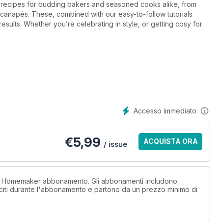
 recipes for budding bakers and seasoned cooks alike, from
canapés. These, combined with our easy-to-follow tutorials
ults. Whether you’re celebrating in style, or getting cosy for a
ion.
Accesso immediato
€
5,99
ACQUISTA ORA
/ issue
un Homemaker abbonamento. Gli abbonamenti includono
sciti durante l'abbonamento e partono da un prezzo minimo di