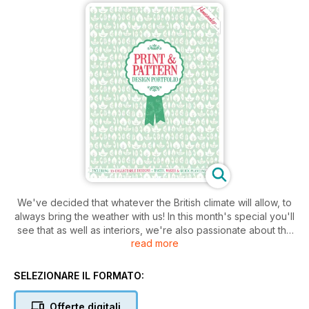
We've decided that whatever the British climate will allow, to
always bring the weather with us! In this month's special you'll
see that as well as interiors, we're also passionate about the
read more
great outdoors – and the gardens, flowers and sunny spots
that go with it. Get sophisticated with simple lace tealights and
we hope you love our outdoor themed papers; they'll
SELEZIONARE IL FORMATO:
definitely add some cheer however you decide to use them!
Most of all, Emma Hardy's wildflower vintage tin is a must-see
Offerte digitali