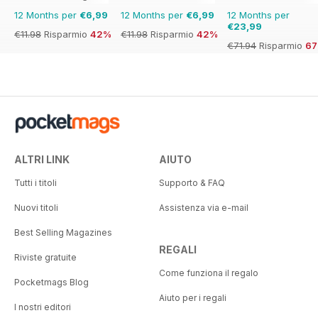
12 Months per
€6,99
12 Months per
€6,99
12 Months per
€23,99
€11.98
Risparmio
42%
€11.98
Risparmio
42%
€71.94
Risparmio
6
ALTRI LINK
AIUTO
Tutti i titoli
Supporto & FAQ
Nuovi titoli
Assistenza via e-mail
Best Selling Magazines
REGALI
Riviste gratuite
Come funziona il regalo
Pocketmags Blog
Aiuto per i regali
I nostri editori