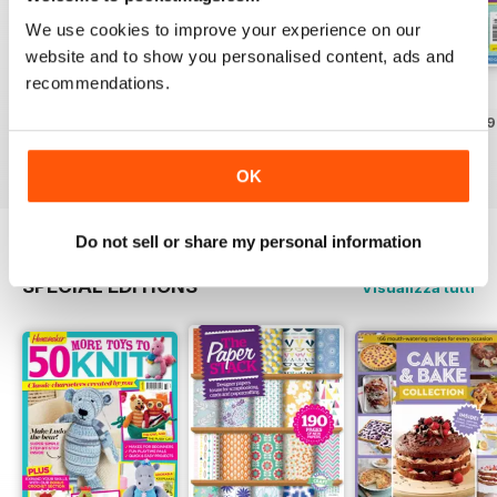
We use cookies to improve your experience on our
website and to show you personalised content, ads and
recommendations.
Issue 9
Issue 8
Issue 7
Acquista per
€11,99
Acquista per
€11,99
Acquista per
€11,99
Vista
|
Al carrello
Vista
|
Al carrello
Vista
|
Al carrello
OK
Do not sell or share my personal information
SPECIAL EDITIONS
Visualizza tutti