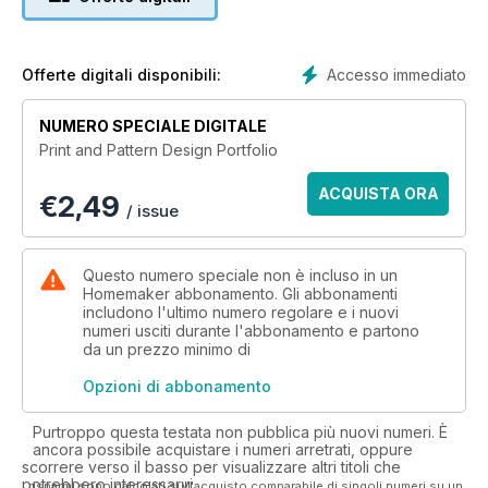
and will add the perfect floral touch – outside or in.
Accesso immediato
Offerte digitali disponibili:
NUMERO SPECIALE DIGITALE
Print and Pattern Design Portfolio
ACQUISTA ORA
€
2,49
/ issue
Questo numero speciale non è incluso in un
Homemaker abbonamento. Gli abbonamenti
includono l'ultimo numero regolare e i nuovi
numeri usciti durante l'abbonamento e partono
da un prezzo minimo di
Opzioni di abbonamento
Purtroppo questa testata non pubblica più nuovi numeri. È
ancora possibile acquistare i numeri arretrati, oppure
scorrere verso il basso per visualizzare altri titoli che
potrebbero interessarvi.
I risparmi sono calcolati sull'acquisto comparabile di singoli numeri su un