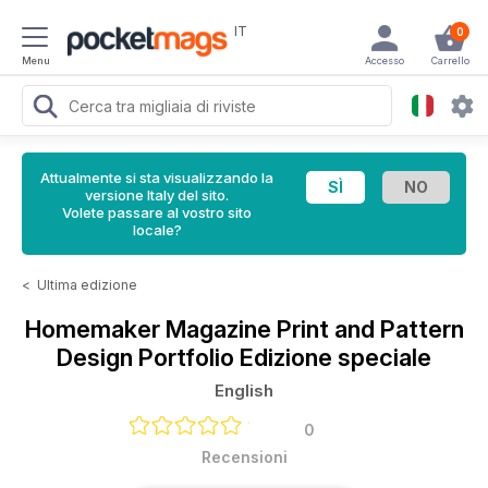
IT
0
Menu
Accesso
Carrello
Attualmente si sta visualizzando la
versione Italy del sito.
Volete passare al vostro sito
locale?
<
Ultima edizione
Homemaker Magazine
Print and Pattern
Design Portfolio Edizione speciale
English
0
Recensioni