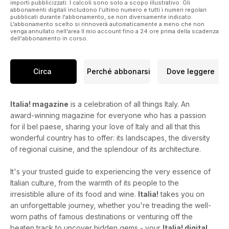
importi pubblicizzati. I calcoli sono solo a scopo illustrativo. Gli
abbonamenti digitali includono l'ultimo numero e tutti i numeri regolari
pubblicati durante l'abbonamento, se non diversamente indicato.
L'abbonamento scelto si rinnoverà automaticamente a meno che non
venga annullato nell'area Il mio account fino a 24 ore prima della scadenza
dell'abbonamento in corso.
Circa
Perché abbonarsi
Dove leggere
Italia! magazine
is a celebration of all things Italy. An
award-winning magazine for everyone who has a passion
for il bel paese, sharing your love of Italy and all that this
wonderful country has to offer: its landscapes, the diversity
of regional cuisine, and the splendour of its architecture.
It's your trusted guide to experiencing the very essence of
Italian culture, from the warmth of its people to the
irresistible allure of its food and wine.
Italia!
takes you on
an unforgettable journey, whether you're treading the well-
worn paths of famous destinations or venturing off the
beaten track to uncover hidden gems - your
Italia! digital