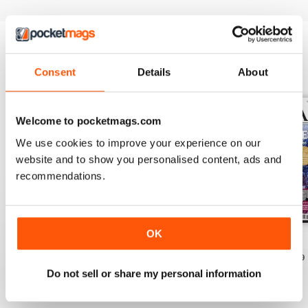
EDIZIONI INDIETRO
Visualizza tutti
Consent
Details
About
Welcome to pocketmags.com
We use cookies to improve your experience on our
website and to show you personalised content, ads and
recommendations.
OK
Jun/Jul 2026
Apr/May 2026
Feb/Mar 2026
Acquista per
€6,99
Acquista per
€6,99
Acquista per
€6,99
Do not sell or share my personal information
Vista
|
Al carrello
Vista
|
Al carrello
Vista
|
Al carrello