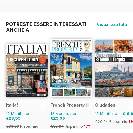
POTRESTE ESSERE INTERESSATI
Visualizza tutti
ANCHE A
Italia!
French Property News
Ciudades
12 Months per
12 Months per
12 Months per
€16,
€28,99
€29,99
€20.94
Risparmio
1
€83.88
Risparmio
€35.94
Risparmio
17%
65%