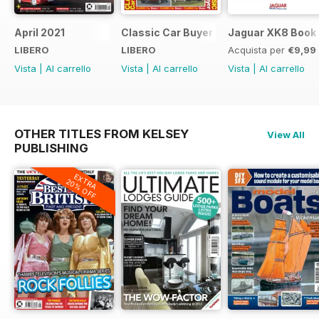
April 2021
Classic Car Buyer Free Issue
Jaguar XK8 Book
LIBERO
LIBERO
Acquista per
€9,99
Vista
|
Al carrello
Vista
|
Al carrello
Vista
|
Al carrello
OTHER TITLES FROM KELSEY
View All
PUBLISHING
EXTRA
20% OFF