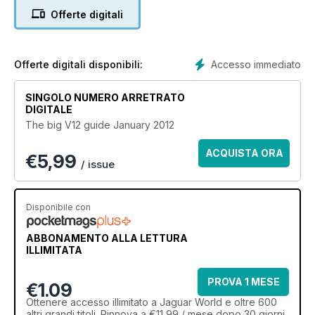
motorsport and the latest news from around the world.
Offerte digitali
There’s also 100s of cars and parts for sale in our Free Ads
section. If you’re a leaping car enthusiast, Jaguar World
Monthly is the definitive independent publication for you.
Accesso immediato
Offerte digitali disponibili:
Also featured in this issue:
The Development: E-type to X300
SINGOLO NUMERO ARRETRATO
The Evolution of the Super Svelte XK8/R
DIGITALE
Original & Unrestored: The original E-Type
The big V12 guide January 2012
Wheel Bearings Part 2
XF Sportbrake revealed
ACQUISTA ORA
€
5,99
Showtime: XK 120
/ issue
Disponibile con
ABBONAMENTO ALLA LETTURA
ILLIMITATA
PROVA 1 MESE
€1.09
Ottenere
accesso illimitato
a Jaguar World e oltre 600
altri grandi titoli. Rinnova a €11,99 / mese dopo 30 giorni.