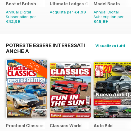
Best of British
Ultimate Lodges Guide
Model Boats
Annual Digital
Acquista per
€4,99
Annual Digital
Subscription per
Subscription per
€42,99
€45,99
€71.88
Risparmio
40%
€95.88
Risparmio
52%
POTRESTE ESSERE INTERESSATI
Visualizza tutti
ANCHE A
EXTRA
20% OFF
Practical Classics
Classics World
Auto Bild