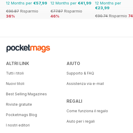
12 Months per
€57,99
12 Months per
€41,99
12 Months per
€23,99
€90.87
Risparmio
€77.87
Risparmio
€90.74
Risparmio
7
36%
46%
ALTRI LINK
AIUTO
Tutti i titoli
Supporto & FAQ
Nuovi titoli
Assistenza via e-mail
Best Selling Magazines
REGALI
Riviste gratuite
Come funziona il regalo
Pocketmags Blog
Aiuto per i regali
I nostri editori