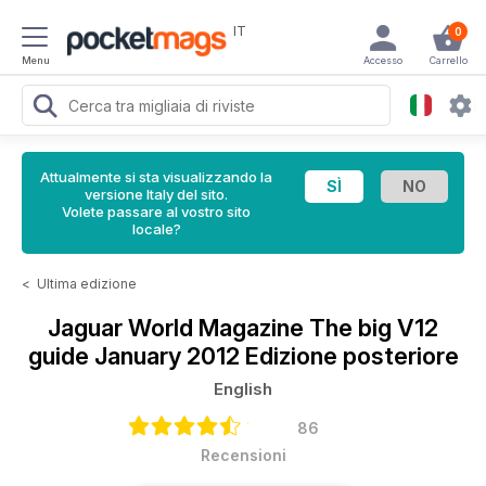
IT
0
Menu
Accesso
Carrello
Attualmente si sta visualizzando la
versione Italy del sito.
Volete passare al vostro sito
locale?
<
Ultima edizione
Jaguar World Magazine
The big V12
guide January 2012 Edizione posteriore
English
86
Recensioni