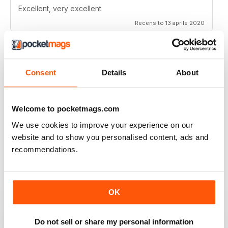
Excellent, very excellent
Recensito 13 aprile 2020
Consent
Details
About
JAGUAR WORLD
I always enjoy each issue of Jaguar World. Its the only
mag that subscribe to. Keep up the great work!
Welcome to pocketmags.com
Recensito 20 febbraio 2020
We use cookies to improve your experience on our
website and to show you personalised content, ads and
recommendations.
JAGUAR
Hi I have just purchased a 2002 xjr 100 .great car .just
OK
have to sort out how everything works on it lol . original
black with black leather seats with Montreal wheels
,looks great and runs the same.i would like any
Do not sell or share my personal information
information from other owners ,thank you ,Ray.